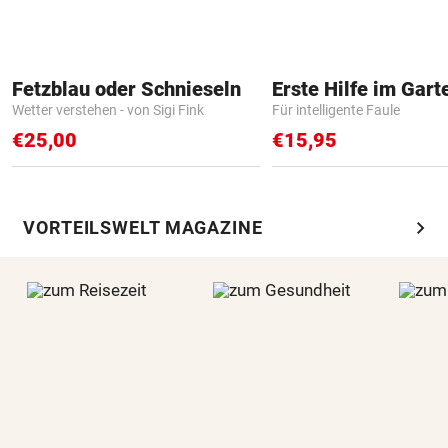
Fetzblau oder Schnieseln
Erste Hilfe im Gart
Wetter verstehen - von Sigi Fink
Für intelligente Faule
€25,00
€15,95
chevron_right
VORTEILSWELT MAGAZINE