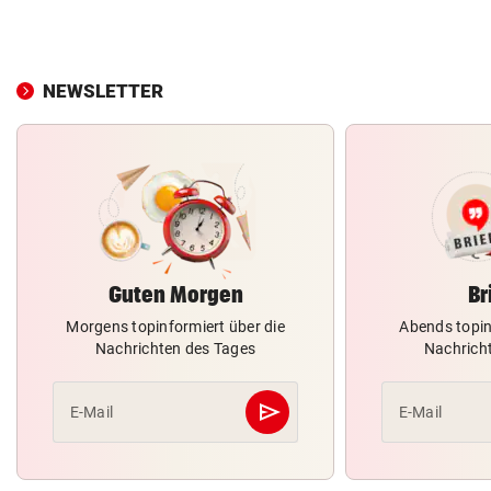
NEWSLETTER
Guten Morgen
Br
Morgens topinformiert über die
Abends topin
Nachrichten des Tages
Nachrich
send
E-Mail
E-Mail
Abschicken