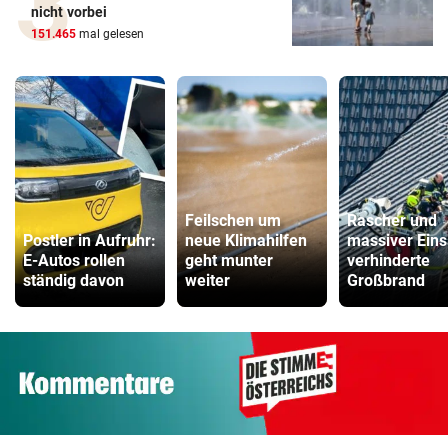
nicht vorbei
151.465
mal gelesen
Feilschen um
Rascher und
Postler in Aufruhr:
neue Klimahilfen
massiver Eins
E-Autos rollen
geht munter
verhinderte
ständig davon
weiter
Großbrand