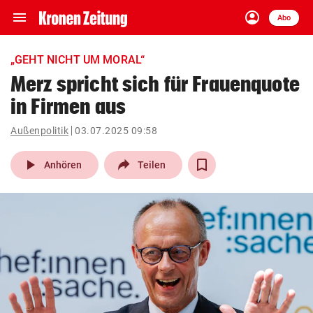
menu
account_circle
Navigation
Anmelden
Abo
close
Schließen
ein-/ausklappen
„GEHT NICHT UM MORAL“
Abonnieren
Merz spricht sich für Frauenquote
in Firmen aus
account_circle
arrow_right
Anmelden
Außenpolitik
03.07.2025 09:58
pin_drop
arrow_right
Bundesland auswäh
Wien
play_arrow
Anhören
Teilen
bookmark
Merkliste
Suchbegriff
search
eingeben