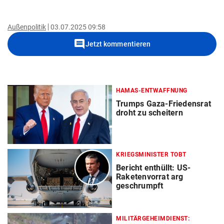
Außenpolitik
03.07.2025 09:58
comment
Jetzt kommentieren
HAMAS-ENTWAFFNUNG
Trumps Gaza-Friedensrat
droht zu scheitern
KRIEGSMINISTER TOBT
Bericht enthüllt: US-
Raketenvorrat arg
geschrumpft
MILITÄRGEHEIMDIENST: