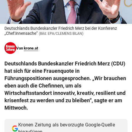
© Krone Multimedia GmbH & Co KG 2026
Muthgasse 2, 1190 Wien
Deutschlands Bundeskanzler Friedrich Merz bei der Konferenz
„Chef:innensache“
(Bild: EPA/CLEMENS BILAN)
Von
krone.at
Deutschlands Bundeskanzler Friedrich Merz (CDU)
hat sich für eine Frauenquote in
Führungspositionen ausgesprochen. „Wir brauchen
eben auch die Chefinnen, um als
Wirtschaftsstandort innovativ, kreativ, resilient und
krisenfest zu werden und zu bleiben“, sagte er am
Mittwoch.
Kronen Zeitung als bevorzugte Google-Quelle
hinzufügen