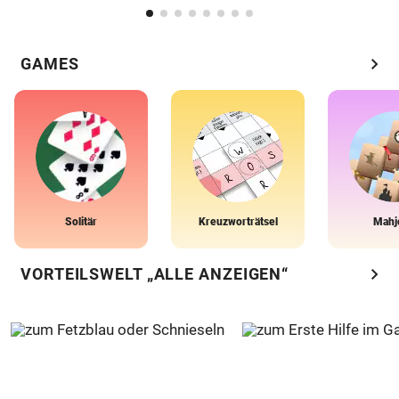
chevron_right
GAMES
Solitär
Kreuzworträtsel
Mahj
chevron_right
VORTEILSWELT „ALLE ANZEIGEN“