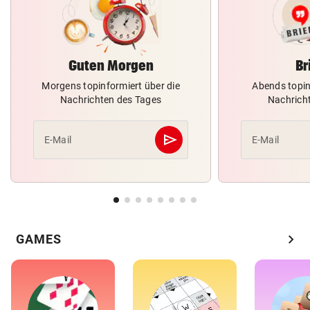
Guten Morgen
Br
Morgens topinformiert über die
Abends topin
Nachrichten des Tages
Nachrich
send
E-Mail
E-Mail
Abschicken
chevron_right
GAMES