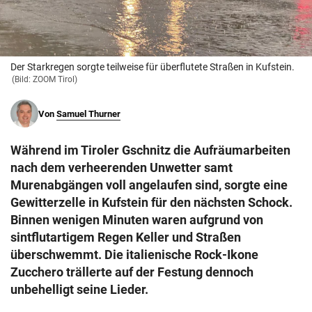
© Krone Multimedia GmbH & Co KG 2026
Muthgasse 2, 1190 Wien
Der Starkregen sorgte teilweise für überflutete Straßen in Kufstein.
(Bild: ZOOM Tirol)
Von
Samuel Thurner
Während im Tiroler Gschnitz die Aufräumarbeiten
nach dem verheerenden Unwetter samt
Murenabgängen voll angelaufen sind, sorgte eine
Gewitterzelle in Kufstein für den nächsten Schock.
Binnen wenigen Minuten waren aufgrund von
sintflutartigem Regen Keller und Straßen
überschwemmt. Die italienische Rock-Ikone
Zucchero trällerte auf der Festung dennoch
unbehelligt seine Lieder.