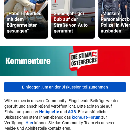
„Habe Fiakerlied
Siebenjähriger
„Müssen
mit dem
Bub auf der
Personalnot b
Bürgermeister
Straße von Auto
Polizei in Wie
gesungen“
gerammt
ausbaden!“
Einloggen, um an der Diskussion teilzunehmen
Willkommen in unserer Community! Eingehende Beiträge werden
geprüft und anschließend veröffentlicht. Bitte achten Sie auf
Einhaltung unserer
Netiquette
und
AGB
. Für ausführliche
Diskussionen steht Ihnen ebenso das
krone.at-Forum
zur
Verfügung.
Hier
können Sie das Community-Team via unserer
Melde- und Abhilfestelle kontaktieren.