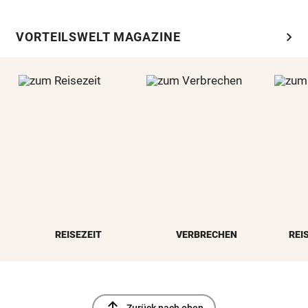
chevron_right
VORTEILSWELT MAGAZINE
REISEZEIT
VERBRECHEN
REI