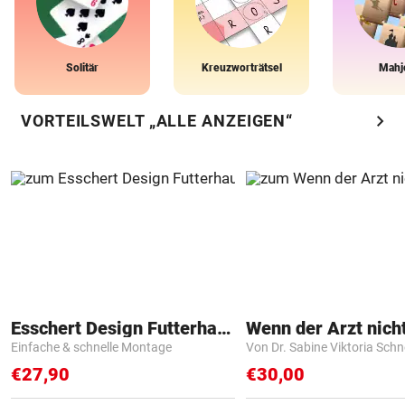
Solitär
Kreuzworträtsel
Mahj
chevron_right
VORTEILSWELT „ALLE ANZEIGEN“
Esschert Design Futterhaus
Einfache & schnelle Montage
Von Dr. Sabine Viktoria Schn
€27,90
€30,00