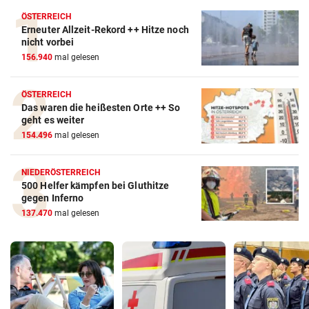
ÖSTERREICH
Erneuter Allzeit-Rekord ++ Hitze noch
nicht vorbei
156.940
mal gelesen
ÖSTERREICH
Das waren die heißesten Orte ++ So
geht es weiter
154.496
mal gelesen
NIEDERÖSTERREICH
500 Helfer kämpfen bei Gluthitze
gegen Inferno
137.470
mal gelesen