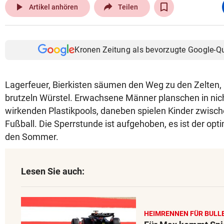
play_arrow
Artikel anhören
Teilen
Kronen Zeitung als bevorzugte Google-Q
Lagerfeuer, Bierkisten säumen den Weg zu den Zelten, a
brutzeln Würstel. Erwachsene Männer planschen in nic
wirkenden Plastikpools, daneben spielen Kinder zwi
Fußball. Die Sperrstunde ist aufgehoben, es ist der opt
den Sommer.
Lesen Sie auch:
HEIMRENNEN FÜR BULL