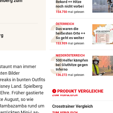
elberg zum
Rekord ++ Hitze
noch nicht vorbei
Action-Cam Vergleich
154.750
mal gelesen
ZUM VERGLEICH
ÖSTERREICH
Das waren die
Crosstrainer Vergleich
heißesten Orte ++
rg
ZUM VERGLEICH
So geht es weiter
153.959
mal gelesen
E-Bike Vergleich
ZUM VERGLEICH
NIEDERÖSTERREICH
500 Helfer kämpfen
Elektro-Scooter Vergleich
bei Gluthitze gegen
g staunt man immer
Inferno
ZUM VERGLEICH
ten Bilder
136.272
mal gelesen
reaks in bunten Outfits
Ergometer Vergleich
isney Land. Spielberg
ZUM VERGLEICH
PRODUKT VERGLEICHE
Ehre. Früher gastierte
te August, so wie
Fahrrad Test
in. Rambazamba rund um
ZUM VERGLEICH
errückten Mini-Las-