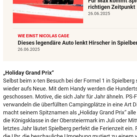
Für Max kommt Spi
richtigen Zeitpunkt
26.06.2025
WIE EINST NICOLAS CAGE
Dieses legendäre Auto lenkt Hirscher in Spielbe
26.06.2025
„Holiday Grand Prix“
Selbst beim x-ten Besuch bei der Formel 1 in Spielber
wieder aufs Neue. Mit dem Handy werden die Hunderts
geschossen. Motive, die sich Jahr für Jahr ähneln. PS-F
verwandeln die überfüllten Campingplätze in eine Art D
macht seinem Spitznamen als „Holiday Grand Prix“ alle 
die Königsklasse in der Obersteiermark im Juli oder Mit
letztes Jahr läutet Spielberg perfekt die Ferienzeit e
die Uhr, die beschauliche Umgebung mutiert zu einem v