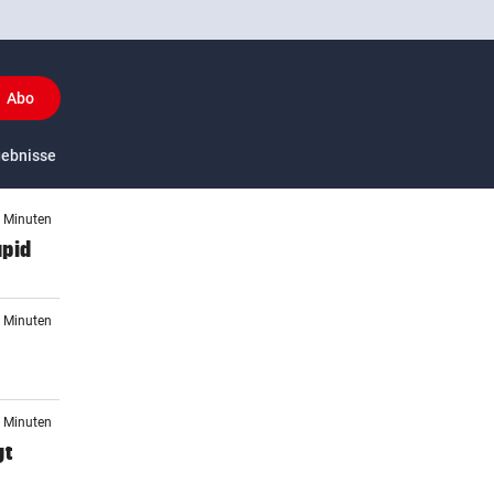
Abo
y
gebnisse
US-Sport
9 Minuten
apid
0 Minuten
r
6 Minuten
gt