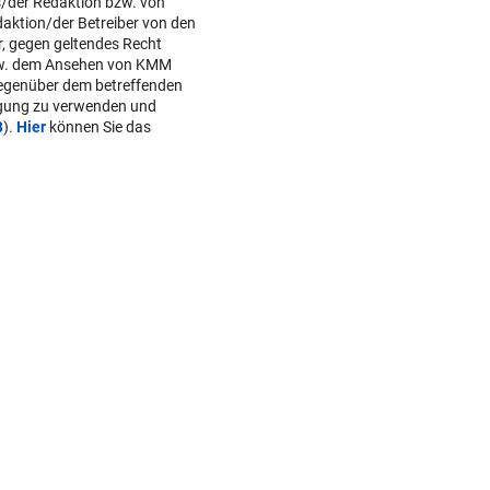
s/der Redaktion bzw. von
daktion/der Betreiber von den
r, gegen geltendes Recht
w. dem Ansehen von KMM
gegenüber dem betreffenden
lgung zu verwenden und
B
).
Hier
können Sie das