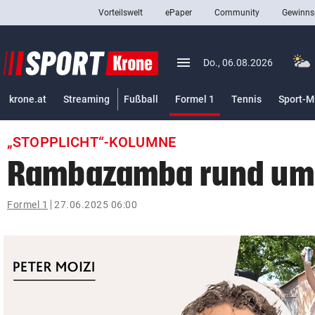
Vorteilswelt
ePaper
Community
Gewinns
close
Schließen
menu
Menü aufklappen
Do., 06.08.2026
Abonnieren
(ausgewählt)
krone.at
Streaming
Fußball
Formel 1
Tennis
Sport-M
account_circle
arrow_right
Anmelden
„STOPPLICHT“-KOLUMNE
pin_drop
arrow_right
Bundesland auswäh
Wien
Rambazamba rund um 
bookmark
Merkliste
Formel 1
27.06.2025 06:00
Suchbegriff
search
eingeben