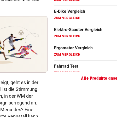
Fahrradanhänger Vergleich
ZUM VERGLEICH
Faszienrolle Vergleich
ZUM VERGLEICH
Hoverboard Vergleich
ZUM VERGLEICH
Kinderfahrrad Vergleich
ZUM VERGLEICH
Alle Produkte ans
igt, geht es in der
l ist die Stimmung
n, in der WM der
rgniserregend an.
 Mercedes? Eine
rote Rennstall kann