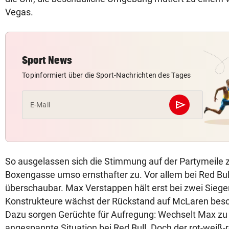
Vegas.
Sport News
Topinformiert über die Sport-Nachrichten des Tages
send
E-Mail
Abschicken
So ausgelassen sich die Stimmung auf der Partymeile ze
Boxengasse umso ernsthafter zu. Vor allem bei Red Bul
überschaubar. Max Verstappen hält erst bei zwei Siege
Konstrukteure wächst der Rückstand auf McLaren beso
Dazu sorgen Gerüchte für Aufregung: Wechselt Max zu
angespannte Situation bei Red Bull. Doch der rot-weiß-