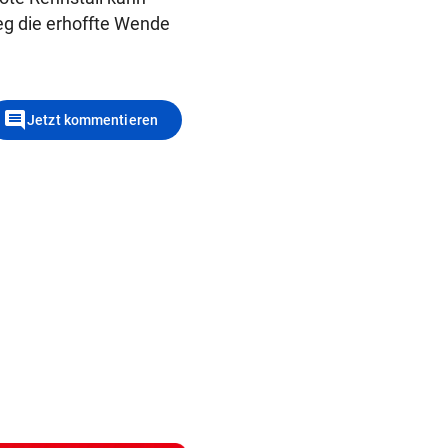
eg die erhoffte Wende
comment
Jetzt kommentieren