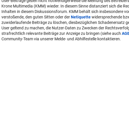
User-Beiträge geben nicht notwendigerweise die Meinung des Betreiber
Krone Multimedia (KMM) wieder. In diesem Sinne distanziert sich die Re
Inhalten in diesem Diskussionsforum. KMM behält sich insbesondere vo
verstoßende, den guten Sitten oder der
Netiquette
widersprechende bz
zuwiderlaufende Beiträge zu löschen, diesbezüglichen Schadenersatz 
User geltend zu machen, die Nutzer-Daten zu Zwecken der Rechtsverfo
strafrechtlich relevante Beiträge zur Anzeige zu bringen (siehe auch
AG
Community-Team via unserer Melde- und Abhilfestelle kontaktieren.