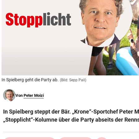
© Krone Multimedia GmbH & Co KG 2026
Muthgasse 2, 1190 Wien
In Spielberg geht die Party ab.
(Bild: Sepp Pail)
Von
Peter Moizi
In Spielberg steppt der Bär. „Krone“-Sportchef Peter Mo
„Stopplicht“-Kolumne über die Party abseits der Renns