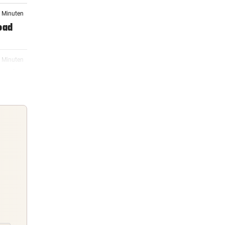
1 Minuten
oad
3 Minuten
ansfer
9 Minuten
s
14:10
sich
Guten Morgen
Morgens topinformiert über die
13:08
Nachrichten des Tages