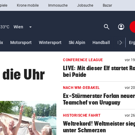
piele
Krone mobile
Immosuche
Jobsuche
Bazar
search
account_circle
Menü aufklappen
Suchen
33°C
Wien
ix
Motorsport
Wintersport
Ski Alpin
Handball
Eishocke
Er
CONFERENCE LEAGUE
vor 1
len
LIVE: Mit dieser Elf startet R
die Uhr
bei Paide
NACH WM-DEBAKEL
vor 2
Ex-Stürmerstar Forlan neue
Teamchef von Uruguay
HISTORISCHE FAHRT
vor 2
Weltrekord! Weltmeister sie
unter Schmerzen