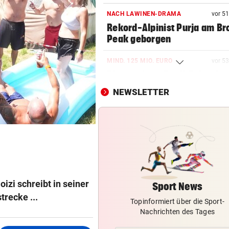
NACH LAWINEN-DRAMA
vor 5
Rekord-Alpinist Purja am Br
Peak geborgen
MIND. 125 MIO. EURO
vor 5
Diomande zu Real! Rekordtr
für Leipzig fix
NEWSLETTER
WENDE KURZ VOR ANPFIFF
vor 5
Jetzt also doch! ORF zeigt da
Spiel der Austria
OFFENSIVE VERSTÄRKUNG
Wunschspieler! GAK angelt 
junges ÖFB-Juwel
izi schreibt in seiner
Sport News
trecke ...
Topinformiert über die Sport-
TÜRKEI-DEAL OFFIZIELL
Nachrichten des Tages
17 Mio. Euro pro Jahr! Salah
unterschreibt Vertrag