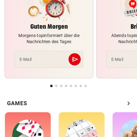
Guten Morgen
Br
Morgens topinformiert über die
Abends topin
Nachrichten des Tages
Nachrich
send
E-Mail
E-Mail
Abschicken
chevron_right
GAMES