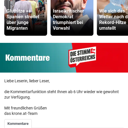
Gluthitze ++
Israelkritischer
Wie sich das
Spanien streitet
Demokrat
Wetter nach d
über junge
triumphiert bei
Rekord-Hitze
Migranten
Vorwahl
umstellt
Liebe Leserin, lieber Leser,
die Kommentarfunktion steht Ihnen ab 6 Uhr wieder wie gewohnt
zur Verfügung.
Mit freundlichen Grüßen
das krone.at-Team