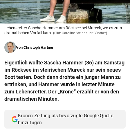
© Krone Multimedia GmbH & Co KG 2026
Muthgasse 2, 1190 Wien
Lebensretter Sascha Hammer am Röcksee bei Mureck, wo es zum
dramatischen Vorfall kam.
(Bild: Caroline Steinhauer-Günther)
Von
Christoph Hartner
Eigentlich wollte Sascha Hammer (36) am Samstag
im Röcksee im steirischen Mureck nur sein neues
Boot testen. Doch dann drohte ein junger Mann zu
ertrinken, und Hammer wurde in letzter Minute
zum Lebensretter. Der „Krone“ erzählt er von den
dramatischen Minuten.
Kronen Zeitung als bevorzugte Google-Quelle
hinzufügen