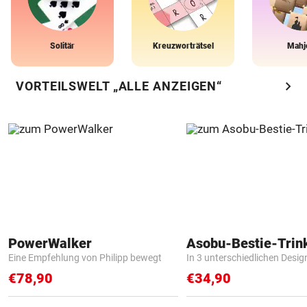
Solitär
Kreuzworträtsel
Mahj
chevron_right
VORTEILSWELT „ALLE ANZEIGEN“
PowerWalker
Asobu-Bestie-Trin
Eine Empfehlung von Philipp bewegt
In 3 unterschiedlichen Desig
€78,90
€34,90