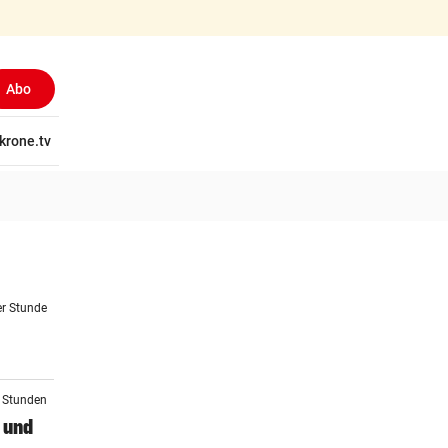
Abo
tschaft
krone.tv
Wissen
Gericht
Kolumnen
Freizeit
Reise
Ti
er Stunde
2 Stunden
 und