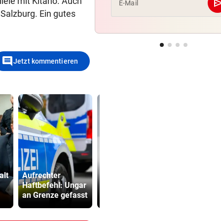
llele mit Kitano. Auch
se
E-Mail
Salzburg. Ein gutes
comment
Jetzt kommentieren
Deutschland:
alt
Aufrechter
Wieder
Hamilton ze
Haftbefehl: Ungar
verdächtige
Liebesglüc
an Grenze gefasst
Drohnen gesichtet
Kim Kardas