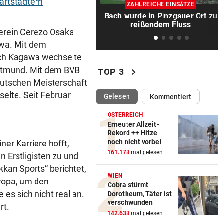
Enttäuschende Zweitliga-
artstädtern
ZAHLREICHE EINSÄTZE
Rückkehr nach Grödig
Bach wurde in Pinzgauer Ort zu
reißendem Fluss
erein Cerezo Osaka
SCHWER VERLETZT
vor 2
awa. Mit dem
Motorradfahrer stößt auf
Kreuzung mit Pkw zusamme
Auch Kagawa wechselte
ortmund. Mit dem BVB
chevron_right
TOP 3
RED BULL SALZBURG/WAC
vor 2
deutschen Meisterschaft
Verhounig mit Klausel, Verhä
elte. Seit Februar
(ausgewählt)
Gelesen
Kommentiert
am Prüfstand
ÖSTERREICH
VERHEERENDE UNWETTER
vor 
Erneuter Allzeit-
Rekord ++ Hitze
Der Tag danach: „Es sieht au
noch nicht vorbei
er Karriere hofft,
am Schlachtfeld“
161.178
mal gelesen
 Erstligisten zu und
kkan Sports“ berichtet,
IN SALZBURG-STADT
vor 
WIEN
Bekiffter 16-Jähriger mit
ropa, um den
Cobra stürmt
getuntem Moped erwischt
 es sich nicht real an.
Dorotheum, Täter ist
verschwunden
ert.
ELEKTRONIK WURDE NASS
vor 
142.638
mal gelesen