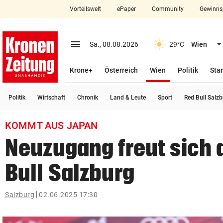
Vorteilswelt
ePaper
Community
Gewinns
close
Schließen
menu
Menü aufklappen
Sa., 08.08.2026
29°C
Wien
Abonnieren
(ausgewählt)
Krone+
Österreich
Wien
Politik
Star
account_circle
arrow_right
Anmelden
Politik
Wirtschaft
Chronik
Land & Leute
Sport
Red Bull Salz
pin_drop
arrow_right
Bundesland auswäh
Wien
KOMMT AUS JAPAN
bookmark
Merkliste
Neuzugang freut sich 
Bull Salzburg
Suchbegriff
search
eingeben
Salzburg
02.06.2025 17:30