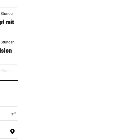
3 Stunden
f mit
5 Stunden
ision
6 Stunden
rste
7 Stunden
icht)
m²
8 Stunden