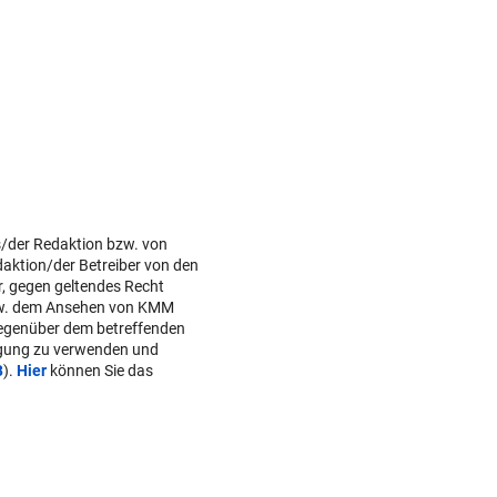
s/der Redaktion bzw. von
daktion/der Betreiber von den
r, gegen geltendes Recht
w. dem Ansehen von KMM
gegenüber dem betreffenden
lgung zu verwenden und
B
).
Hier
können Sie das