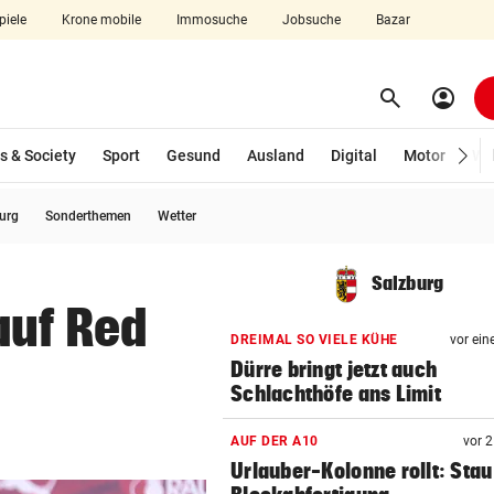
piele
Krone mobile
Immosuche
Jobsuche
Bazar
search
account_circle
Menü aufklappen
Suchen
s & Society
Sport
Gesund
Ausland
Digital
Motor
Wir
burg
Sonderthemen
Wetter
len
Salzburg
auf Red
DREIMAL SO VIELE KÜHE
vor ein
Dürre bringt jetzt auch
Schlachthöfe ans Limit
AUF DER A10
vor 
Urlauber-Kolonne rollt: Stau