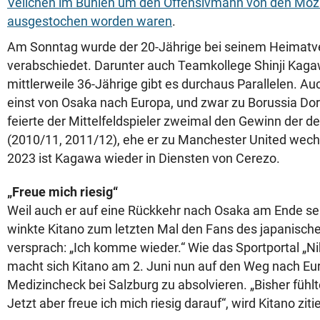
Veilchen im Buhlen um den Offensivmann von den Moz
ausgestochen worden waren
.
Am Sonntag wurde der 20-Jährige bei seinem Heimatv
verabschiedet. Darunter auch Teamkollege Shinji Kag
mittlerweile 36-Jährige gibt es durchaus Parallelen. 
einst von Osaka nach Europa, und zwar zu Borussia D
feierte der Mittelfeldspieler zweimal den Gewinn der 
(2010/11, 2011/12), ehe er zu Manchester United wechs
2023 ist Kagawa wieder in Diensten von Cerezo.
„Freue mich riesig“
Weil auch er auf eine Rückkehr nach Osaka am Ende sein
winkte Kitano zum letzten Mal den Fans des japanischen
versprach: „Ich komme wieder.“ Wie das Sportportal „Ni
macht sich Kitano am 2. Juni nun auf den Weg nach Eu
Medizincheck bei Salzburg zu absolvieren. „Bisher fühlte
Jetzt aber freue ich mich riesig darauf“, wird Kitano ziti