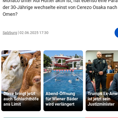
Monaco unter Adi Hütter aktiv ist, hat ebenso eine Para
der 30-Jährige wechselte einst von Cerezo Osaka nach 
Omen?
Salzburg
02.06.2025 17:30
Dürre bringt jetzt
Abend-Öffnung
Trumps Ex-Anw
auch Schlachthöfe
für Wiener Bäder
ist jetzt sein
ans Limit
wird verlängert
Justizminister