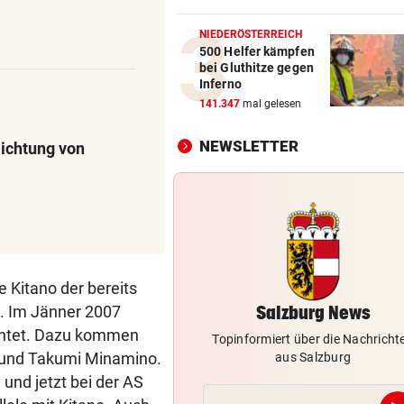
Nächstes Gewitter legte zeh
Obusse erneut lahm
NIEDERÖSTERREICH
500 Helfer kämpfen
bei Gluthitze gegen
GELDKASSE GESTOHLEN
vor 
Inferno
Einbruch bei Wasserrettung:
141.347
mal gelesen
sind fassungslos“
NEWSLETTER
lichtung von
SALZBURGER FESTSPIELE
vor 
Mozarts herrlich kühne
Liebesspiele ganz in Weiß
SO SIEHT MAN SIE GUT
vor 
Wo Sternschnuppen auf
Sonnenfinsternis treffen
e Kitano der bereits
Salzburg News
t. Im Jänner 2007
ichtet. Dazu kommen
Topinformiert über die Nachricht
und Takumi Minamino.
aus Salzburg
und jetzt bei der AS