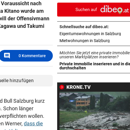
r Voraussicht nach
etwas kommt nie vor“
Suchen auf
ta Kitano wurde am
VORSCHLAG FÜR ROUTE
vor 
will der Offensivmann
Land Salzburg hält dem S-Li
 Kagawa und Takumi
Schnellsuche auf dibeo.at:
Bahn frei
in n
Eigentumswohnungen in Salzburg
in neuem T
Mietwohnungen in Salzburg
UNWETTER-SCHÄDEN
vor 
Muren in Gastein: „Mit blau
Möchten Sie jetzt eine private Immobilie
comment
0
Kommentare
Auge davongekommen“
unseren Marktplätzen inserieren?
Private Immobilie inserieren und in di
in neuem Tab öffnen
durchschalten
SALZBURGER LIGA
vor 1
Ausschluss kostete Puch de
uelle hinzufügen
im Start-Hit
KRONE.TV
REGIONALLIGA NORD
vor 1
 Bull Salzburg kurz
„Das war ein echtes Statem
n. Schon länger
von uns“
verpflichten wollen.
gen Werner,
dass die
LIEFERING VERLIERT
vor 1