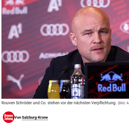
© Krone Multimedia GmbH & Co KG 2026
Muthgasse 2, 1190 Wien
Rouven Schröder und Co. stehen vor der nächsten Verpflichtung.
(Bild: 
Von
Salzburg-Krone