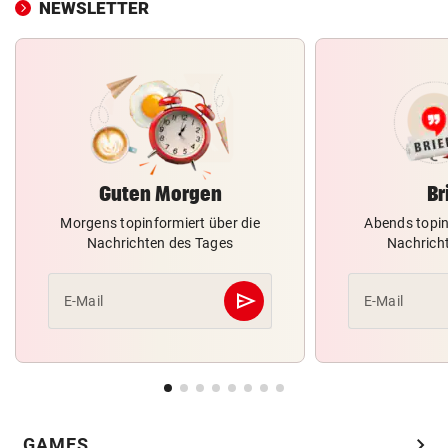
NEWSLETTER
Guten Morgen
Br
Morgens topinformiert über die
Abends topin
Nachrichten des Tages
Nachrich
send
E-Mail
E-Mail
Abschicken
chevron_right
GAMES