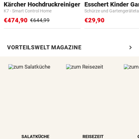
Kärcher Hochdruckreiniger
K7 - Smart Control Home
Schürze und Gartengerätet
€474,90
€29,90
€644,99
chevron_right
VORTEILSWELT MAGAZINE
SALATKÜCHE
REISEZEIT