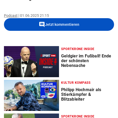
Podcast
01.06.2025 21:15
comment
Jetzt kommentieren
SPORTKRONE INSIDE
Geldgier im Fußball! Ende
der schönsten
Nebensache
KULTUR KOMPASS
Philipp Hochmair als
Stierkämpfer &
Blitzableiter
SPORTKRONE INSIDE