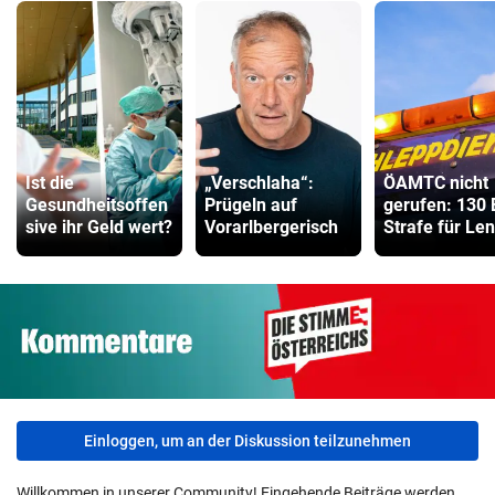
Ist die
„Verschlaha“:
ÖAMTC nicht
Gesundheitsoffen
Prügeln auf
gerufen: 130 
sive ihr Geld wert?
Vorarlbergerisch
Strafe für Le
Einloggen, um an der Diskussion teilzunehmen
Willkommen in unserer Community! Eingehende Beiträge werden