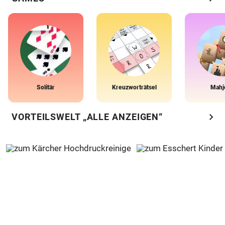
Solitär
Kreuzworträtsel
Mahj
chevron_right
VORTEILSWELT „ALLE ANZEIGEN“