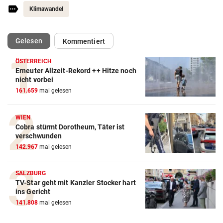
Klimawandel
(ausgewählt)
Gelesen
Kommentiert
ÖSTERREICH
Erneuter Allzeit-Rekord ++ Hitze noch
nicht vorbei
161.659
mal gelesen
WIEN
Cobra stürmt Dorotheum, Täter ist
verschwunden
142.967
mal gelesen
SALZBURG
TV-Star geht mit Kanzler Stocker hart
ins Gericht
141.808
mal gelesen