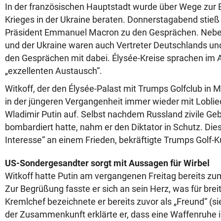
In der französischen Hauptstadt wurde über Wege zur
Krieges in der Ukraine beraten. Donnerstagabend stieß
Präsident Emmanuel Macron zu den Gesprächen. Nebe
und der Ukraine waren auch Vertreter Deutschlands un
den Gesprächen mit dabei. Élysée-Kreise sprachen im
„exzellenten Austausch“.
Witkoff, der den Élysée-Palast mit Trumps Golfclub in Ma
in der jüngeren Vergangenheit immer wieder mit Lobli
Wladimir Putin auf. Selbst nachdem Russland zivile Ge
bombardiert hatte, nahm er den Diktator in Schutz. Dies
Interesse“ an einem Frieden, bekräftigte Trumps Golf-
US-Sondergesandter sorgt mit Aussagen für Wirbel
Witkoff hatte Putin am vergangenen Freitag bereits zum
Zur Begrüßung fasste er sich an sein Herz, was für breit
Kremlchef bezeichnete er bereits zuvor als „Freund“ (
der Zusammenkunft erklärte er, dass eine Waffenruhe i