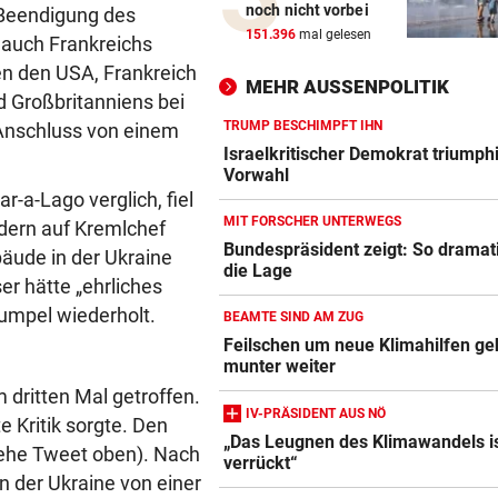
noch nicht vorbei
 Beendigung des
Darum spielte Sturm Graz o
151.396
mal gelesen
 auch Frankreichs
Brustsponsor
n den USA, Frankreich
MEHR AUSSENPOLITIK
d Großbritanniens bei
„KRONE“-INTERVIEW
geste
Sabrina Setlur: „Mein Weg w
TRUMP BESCHIMPFT IHN
 Anschluss von einem
hart, aber ehrlich“
Israelkritischer Demokrat triumphi
Vorwahl
r-a-Lago verglich, fiel
CHAMPIONS-LEAGUE-QUALI
geste
MIT FORSCHER UNTERWEGS
edern auf Kremlchef
Tor-Spektakel! St. Pölten be
Bundespräsident zeigt: So dramati
Young Boys Bern
bäude in der Ukraine
die Lage
er hätte „ehrliches
WILDE FAHRT DURCH WIEN
geste
Kumpel wiederholt.
BEAMTE SIND AM ZUG
Mann floh nach Unfall einfac
Feilschen um neue Klimahilfen ge
Mit Schuss gestoppt
munter weiter
 dritten Mal getroffen.
MIT FORSCHER UNTERWEGS
geste
IV-PRÄSIDENT AUS NÖ
e Kritik sorgte. Den
Bundespräsident zeigt: So
„Das Leugnen des Klimawandels i
siehe Tweet oben). Nach
dramatisch ist die Lage
verrückt“
n der Ukraine von einer