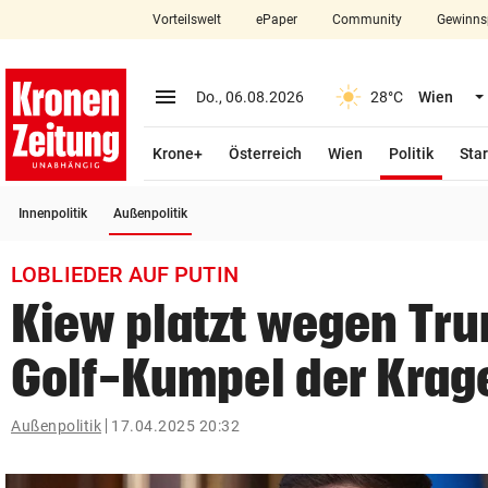
Vorteilswelt
ePaper
Community
Gewinns
close
Schließen
menu
Menü aufklappen
Do., 06.08.2026
28°C
Wien
Abonnieren
(ausge
Krone+
Österreich
Wien
Politik
Star
account_circle
arrow_right
Anmelden
(ausgewählt)
Innenpolitik
Außenpolitik
pin_drop
arrow_right
Bundesland auswäh
Wien
LOBLIEDER AUF PUTIN
bookmark
Merkliste
Kiew platzt wegen Tr
Golf-Kumpel der Krag
Suchbegriff
search
eingeben
Außenpolitik
17.04.2025 20:32