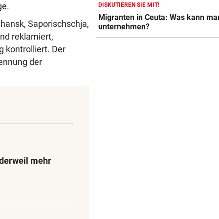
ge.
WIR HATTEN 41,2 GRAD!
geste
DISKUTIEREN SIE MIT!
Erneuter Allzeit-Rekord ++ H
Migranten in Ceuta: Was kann ma
uhansk, Saporischschja,
unternehmen?
noch nicht vorbei
nd reklamiert,
 kontrolliert. Der
BEAMTE SIND AM ZUG
geste
kennung der
Feilschen um neue Klimahilf
geht munter weiter
POLIZEI SUCHT HINWEISE
geste
Goldkettenräuber von Graz:
Weitere Opfer vermutet
derweil mehr