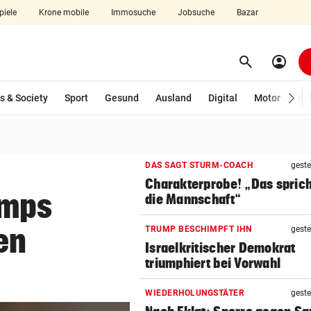
piele
Krone mobile
Immosuche
Jobsuche
Bazar
search
account_circle
Menü aufklappen
Suchen
wählt)
s & Society
Sport
Gesund
Ausland
Digital
Motor
Wir
len
DAS SAGT STURM-COACH
geste
Charakterprobe! „Das sprich
umps
die Mannschaft“
en
TRUMP BESCHIMPFT IHN
geste
Israelkritischer Demokrat
triumphiert bei Vorwahl
WIEDERHOLUNGSTÄTER
geste