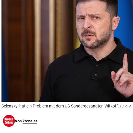
© Krone Multimedia GmbH & Co KG 2026
Muthgasse 2, 1190 Wien
Selenskyj hat ein Problem mit dem US-Sondergesandten Witkoff.
(Bild: 
Von
krone.at