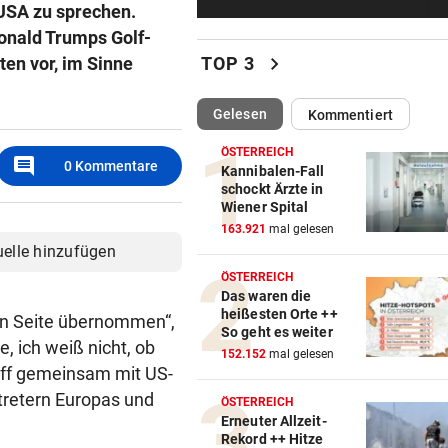
e USA zu sprechen.
Bergsteiger stürzte 20 Meter
Gletscherspalte ab
onald Trumps Golf-
chevron_right
en vor, im Sinne
TOP 3
CLOUD, KI & DATEN:
geste
Wem gehört Österreichs digi
(ausgewählt)
Gelesen
Kommentiert
Zukunft?
ÖSTERREICH
comment
0
Kommentare
FÖHRENWALD IN FLAMMEN
geste
Kannibalen-Fall
schockt Ärzte in
500 Helfer kämpfen bei Gluth
Wiener Spital
gegen Inferno
163.921
mal gelesen
uelle hinzufügen
BEI RONALDINHO-BESUCH
geste
ÖSTERREICH
Nächster Brasilien-Star ko
Das waren die
den Wörthersee
heißesten Orte ++
hen Seite übernommen“,
So geht es weiter
e, ich weiß nicht, ob
DANK MEGA-ABLÖSE
geste
152.152
mal gelesen
off gemeinsam mit US-
Ex-Salzburg-Coach überni
tretern Europas und
Premier-League-Klub
ÖSTERREICH
Erneuter Allzeit-
Rekord ++ Hitze
CHAMPIONS-LEAGUE-QUALI
geste