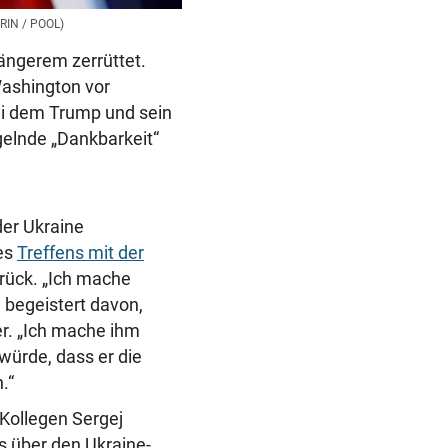
RIN / POOL)
ängerem zerrüttet.
Washington vor
ei dem Trump und sein
elnde „Dankbarkeit“
der Ukraine
nes
Treffens mit der
rück. „Ich mache
e begeistert davon,
er. „Ich mache ihm
 würde, dass er die
.“
Kollegen Sergej
s über den Ukraine-