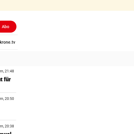
Abo
tschaft
krone.tv
Wissen
Gericht
Kolumnen
Freizeit
Reise
Ti
rn, 21:48
t für
rn, 20:50
rn, 20:38