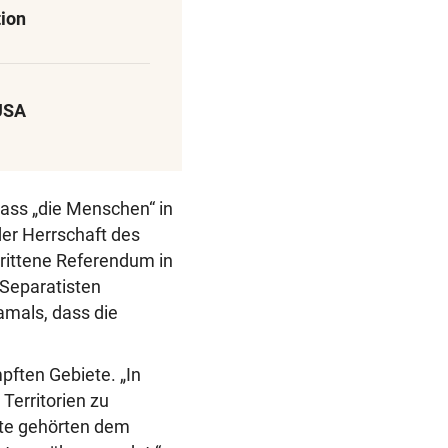
tion
 USA
dass „die Menschen“ in
er Herrschaft des
trittene Referendum in
 Separatisten
amals, dass die
pften Gebiete. „In
Territorien zu
iete gehörten dem