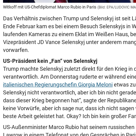
Witkoff mit US-Chefdiplomat Marco Rubio in Paris
(Bild: EPA/LUDOVIC MA
Das Verhältnis zwischen Trump und Selenskyj ist seit L
Ende Februar kam es bei einem Besuch Selenskyjs in 
laufenden Kameras zu einem Eklat im Weißen Haus, b
Vizepräsident JD Vance Selenskyj unter anderem mang
vorwarfen.
US-Präsident kein „Fan“ von Selenskyj
Trump machte Selenskyj zuletzt direkt für den Krieg in 
verantwortlich. Am Donnerstag ruderte er während ei
italienischen Regierungschefin Giorgia Meloni
etwas zu
Selenskyj nicht verantwortlich, aber ich bin nicht gerad
dass dieser Krieg begonnen hat“, sagte der Republikan
keine Vorwürfe, aber ich sage nur, dass ich nicht sagen
beste Arbeit geleistet hat. Okay? Ich bin kein großer Fan
US-Außenminister Marco Rubio hat seinem russischen 
Lawrow in einem Telefonat von den Gesprächen in Pari