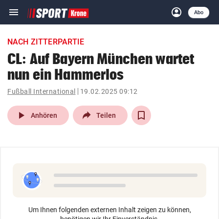
menu
account_circle
Navigation
Anmelden
Abo
close
Schließen
ein-/ausklappen
NACH ZITTERPARTIE
Abonnieren
CL: Auf Bayern München wartet
nun ein Hammerlos
account_circle
arrow_right
Anmelden
Fußball International
19.02.2025 09:12
pin_drop
arrow_right
Bundesland auswäh
Wien
play_arrow
Anhören
Teilen
bookmark
Merkliste
Suchbegriff
search
eingeben
Um Ihnen folgenden externen Inhalt zeigen zu können,