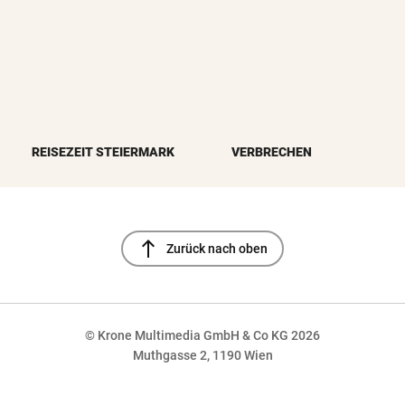
REISEZEIT STEIERMARK
VERBRECHEN
north
Zurück nach oben
© Krone Multimedia GmbH & Co KG 2026
Muthgasse 2, 1190 Wien