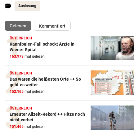
Auslosung
(ausgewählt)
Gelesen
Kommentiert
ÖSTERREICH
Kannibalen-Fall schockt Ärzte in
Action-Cam Vergleich
Wiener Spital
163.978
mal gelesen
ZUM VERGLEICH
Crosstrainer Vergleich
ÖSTERREICH
Das waren die heißesten Orte ++ So
ZUM VERGLEICH
geht es weiter
152.165
mal gelesen
E-Bike Vergleich
ZUM VERGLEICH
ÖSTERREICH
Erneuter Allzeit-Rekord ++ Hitze noch
Elektro-Scooter Vergleich
nicht vorbei
ZUM VERGLEICH
151.465
mal gelesen
Ergometer Vergleich