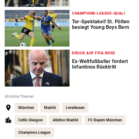
CHAMPIONS-LEAGUE-QUALI
Tor-Spektakel! St. Pölten
besiegt Young Boys Bern
DRUCK AUF FIFA-BOSS
Ex-Weltfußballer fordert
Infantinos Rücktritt
Ähnliche Themen
München
Madrid
Leverkusen
Celtic Glasgow
Atletico Madrid
FC Bayern München
Champions League