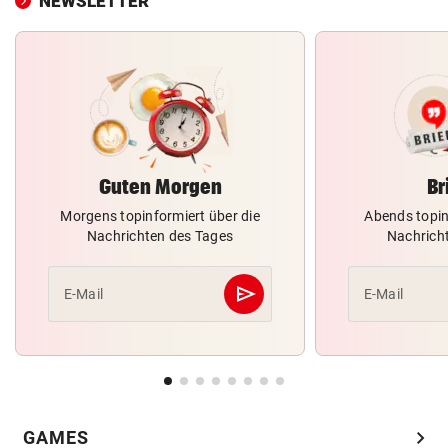
NEWSLETTER
Guten Morgen
Br
Morgens topinformiert über die
Abends topin
Nachrichten des Tages
Nachrich
send
E-Mail
E-Mail
Abschicken
chevron_right
GAMES