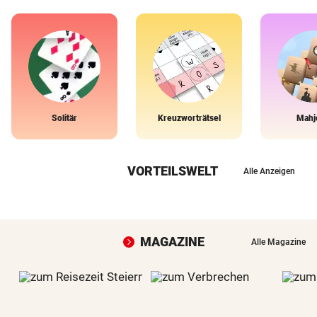
Solitär
Kreuzworträtsel
Mahj
VORTEILSWELT
Alle Anzeigen
MAGAZINE
Alle Magazine