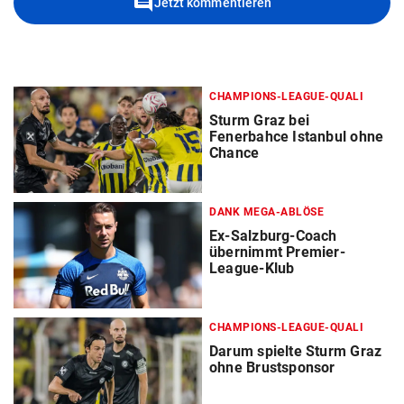
comment
Jetzt kommentieren
CHAMPIONS-LEAGUE-QUALI
Sturm Graz bei
Fenerbahce Istanbul ohne
Chance
DANK MEGA-ABLÖSE
Ex-Salzburg-Coach
übernimmt Premier-
League-Klub
CHAMPIONS-LEAGUE-QUALI
Darum spielte Sturm Graz
ohne Brustsponsor