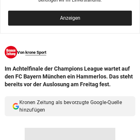
benötigen wir Ihr Einverständnis.
© Krone Multimedia GmbH & Co KG 2026
Muthgasse 2, 1190 Wien
Anzeigen
Von
krone Sport
Im Achtelfinale der Champions League wartet auf
den FC Bayern München ein Hammerlos. Das steht
bereits vor der Auslosung am Freitag fest.
Kronen Zeitung als bevorzugte Google-Quelle
hinzufügen