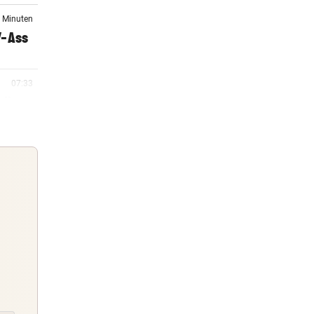
2 Minuten
V-Ass
07:33
digt
07:17
zzia
07:07
el
Guten Morgen
Morgens topinformiert über die
06:43
Nachrichten des Tages