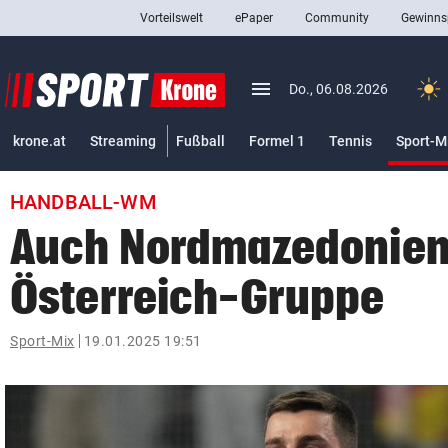
Vorteilswelt
ePaper
Community
Gewinns
close
Schließen
menu
Menü aufklappen
Do., 06.08.2026
Abonnieren
krone.at
Streaming
Fußball
Formel 1
Tennis
Sport-M
account_circle
arrow_right
Anmelden
HANDBALL-WM
pin_drop
arrow_right
Bundesland auswäh
Wien
Auch Nordmazedonien 
bookmark
Merkliste
Österreich-Gruppe
Suchbegriff
Sport-Mix
19.01.2025 19:51
search
eingeben