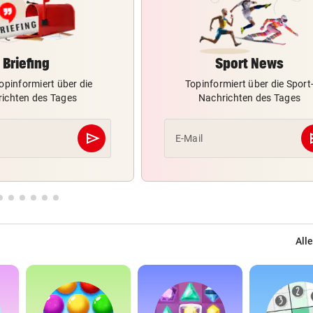
Briefing
Sport News
opinformiert über die
Topinformiert über die Sport
ichten des Tages
Nachrichten des Tages
send
s
E-Mail
Abschicken
Alle