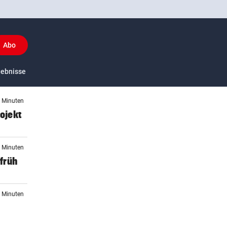
Abo
y
gebnisse
US-Sport
6 Minuten
ojekt
9 Minuten
früh
9 Minuten