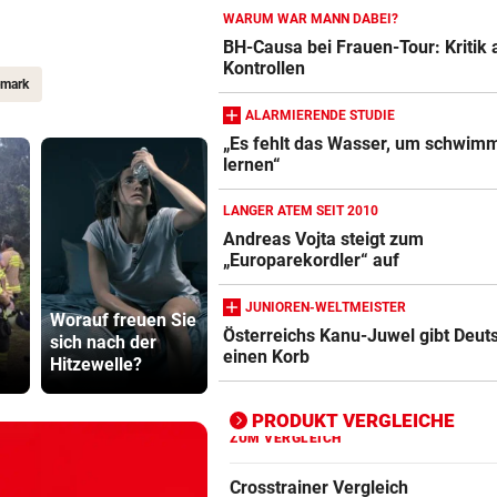
WARUM WAR MANN DABEI?
BH-Causa bei Frauen-Tour: Kritik 
Kontrollen
Action-Cam Vergleich
mark
ZUM VERGLEICH
ALARMIERENDE STUDIE
„Es fehlt das Wasser, um schwim
Crosstrainer Vergleich
lernen“
ZUM VERGLEICH
LANGER ATEM SEIT 2010
E-Bike Vergleich
Andreas Vojta steigt zum
ZUM VERGLEICH
„Europarekordler“ auf
Unwetterfront und
„Sehen un
Elektro-Scooter Vergleich
JUNIOREN-WELTMEISTER
Worauf freuen Sie
Waldbrände
15. August“
Österreichs Kanu-Juwel gibt Deut
ZUM VERGLEICH
sich nach der
forderten 350
Ceuta vor 
einen Korb
Hitzewelle?
Helfer
Ansturm
Ergometer Vergleich
ZUM VERGLEICH
PRODUKT VERGLEICHE
Fahrrad Test
ZUM VERGLEICH