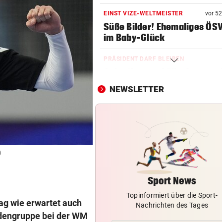
EINST VIZE-WELTMEISTER
vor 5
Süße Bilder! Ehemaliges ÖS
im Baby-Glück
PRÄSIDENT DARF BLEIBEN
Schreiben enthüllt: So vertei
FIFA Infantino
NEWSLETTER
KONSEQUENZEN GEFORDERT
Trainerwahl manipuliert? Ra
bei WM-Teilnehmer!
BEI SEINEM NEO-KLUB
)
Gefeiert wie Rockstar: So vi
kassiert WM-Held!
Sport News
Topinformiert über die Sport-
ASLY NACH ASIEN CUP
ag wie erwartet auch
Nachrichten des Tages
Iranische Spielerinnen in
ndengruppe bei der WM
Australien eingebürgert