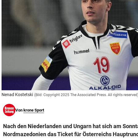
© Krone Multimedia GmbH & Co KG 2026
Muthgasse 2, 1190 Wien
Nenad Kostetski
(Bild: Copyright 2025 The Associated Press. All rights reserved
Von
krone Sport
Nach den Niederlanden und Ungarn hat sich am Sonnt
Nordmazedonien das Ticket für Österreichs Hauptru