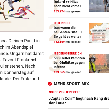
Rekord ++ Hitze
noch nicht vorbei
153.274
mal gelesen
ÖSTERREICH
Das waren die
heißesten Orte ++
So geht es weiter
ool D einen Punkt in
153.169
mal gelesen
ich im Abendspiel
lande. Ungarn hat damit
NIEDERÖSTERREICH
500 Helfer kämpfen
. Favorit Frankreich
bei Gluthitze gegen
uller stehen. Nach
Inferno
am Donnerstag auf
133.365
mal gelesen
ande. Der Erste und
MEHR SPORT-MIX
NOLDE VERLIERT GELB
„Captain Colin“ liegt nach Rang dre
der Lauer