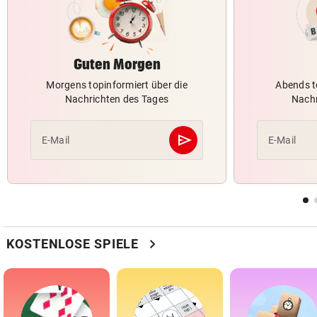
Guten Morgen
Morgens topinformiert über die
Abends t
Nachrichten des Tages
Nachr
send
E-Mail
E-Mail
Abschicken
chevron_right
KOSTENLOSE SPIELE