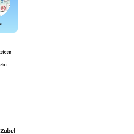
u
Snake
zeigen
-Zubehör
PowerWalker