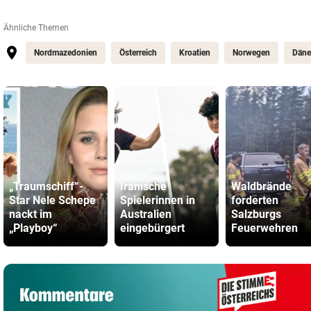
Ähnliche Themen
Nordmazedonien
Österreich
Kroatien
Norwegen
Däne
„Traumschiff“-
Iranische
Waldbrände
Star Nele Schepe
Spielerinnen in
forderten
nackt im
Australien
Salzburgs
„Playboy“
eingebürgert
Feuerwehren