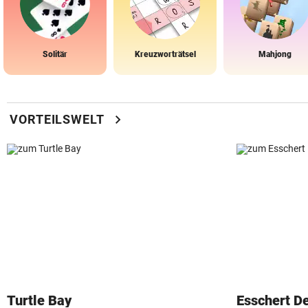
Solitär
Kreuzworträtsel
Mahjong
chevron_right
VORTEILSWELT
Turtle Bay
Esschert D