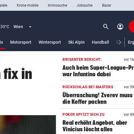
piele
Krone mobile
Immosuche
Jobsuche
Bazar
search
account_circle
Menü aufklappen
Suchen
30°C
Wien
(ausgewählt)
ix
Motorsport
Wintersport
Ski Alpin
Handball
Eishocke
Er
BRISANTER BERICHT:
vor 1
len
Auch beim Super-League-Pr
fix in
war Infantino dabei
RÜCKSCHLAG BEI MASTERS
vor 3
Überraschung! Zverev muss 
die Koffer packen
POKER SPITZT SICH ZU
vor 4
Real erhöht Angebot, aber
Vinicius löscht alles