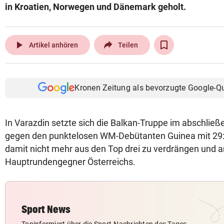
in Kroatien, Norwegen und Dänemark geholt.
play_arrow
Artikel anhören
Teilen
Kronen Zeitung als bevorzugte Google-Q
In Varazdin setzte sich die Balkan-Truppe im abschlie
gegen den punktelosen WM-Debütanten Guinea mit 29:20
damit nicht mehr aus den Top drei zu verdrängen und a
Hauptrundengegner Österreichs.
Sport News
Topinformiert über die Sport-Nachrichten des Tages