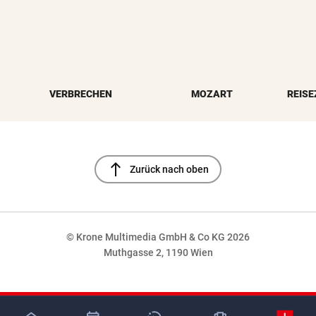
VERBRECHEN
MOZART
REISE
north
Zurück nach oben
© Krone Multimedia GmbH & Co KG 2026
Muthgasse 2, 1190 Wien
NaN%