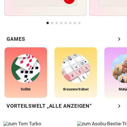
chevron_right
GAMES
Solitär
Kreuzworträtsel
Mahj
chevron_right
VORTEILSWELT „ALLE ANZEIGEN“