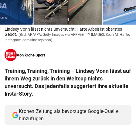
© Krone Multimedia GmbH & Co KG 2026
Muthgasse 2, 1190 Wien
Lindsey Vonn lässt nichts unversucht: Harte Arbeit ist oberstes
Gebot.
(Bild: AP/APA/Getty Images via AFP/GETTY IMAGES/Sean M. Haffey
Instagram.com/lindseyvonn)
Von
krone Sport
Training, Training, Training – Lindsey Vonn lässt auf
ihrem Weg zurück in den Weltcup nichts
unversucht. Das jedenfalls suggeriert ihre aktuelle
Insta-Story.
Kronen Zeitung als bevorzugte Google-Quelle
hinzufügen