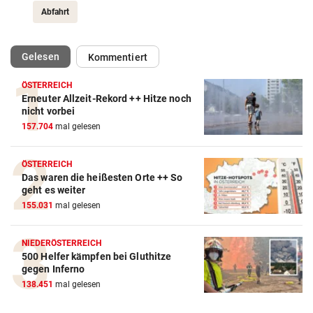
Abfahrt
(ausgewählt)
Gelesen
Kommentiert
ÖSTERREICH
Erneuter Allzeit-Rekord ++ Hitze noch
Action-Cam Vergleich
nicht vorbei
157.704
mal gelesen
ZUM VERGLEICH
Crosstrainer Vergleich
ÖSTERREICH
Das waren die heißesten Orte ++ So
ZUM VERGLEICH
geht es weiter
155.031
mal gelesen
E-Bike Vergleich
ZUM VERGLEICH
NIEDERÖSTERREICH
500 Helfer kämpfen bei Gluthitze
Elektro-Scooter Vergleich
gegen Inferno
ZUM VERGLEICH
138.451
mal gelesen
Ergometer Vergleich