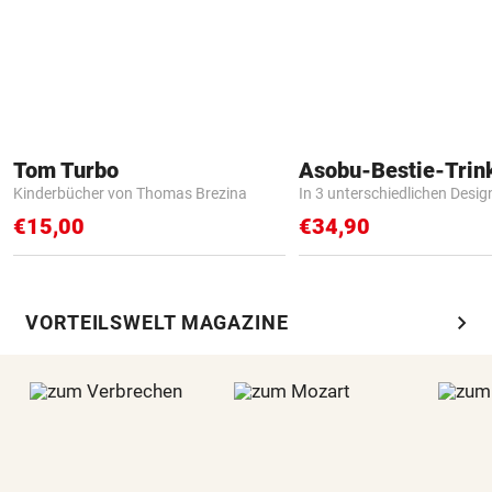
Tom Turbo
Asobu-Bestie-Trin
Kinderbücher von Thomas Brezina
In 3 unterschiedlichen Desig
€15,00
€34,90
chevron_right
VORTEILSWELT MAGAZINE