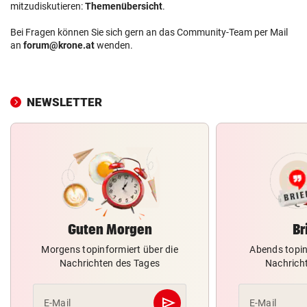
mitzudiskutieren:
Themenübersicht
.
Bei Fragen können Sie sich gern an das Community-Team per Mail
an
forum@krone.at
wenden.
NEWSLETTER
Guten Morgen
Br
Morgens topinformiert über die
Abends topin
Nachrichten des Tages
Nachrich
send
E-Mail
E-Mail
Abschicken