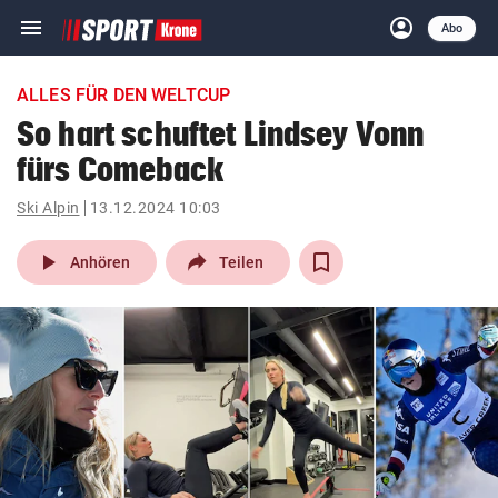
menu
account_circle
Navigation
Anmelden
Abo
close
Schließen
ein-/ausklappen
ALLES FÜR DEN WELTCUP
Abonnieren
So hart schuftet Lindsey Vonn
fürs Comeback
account_circle
arrow_right
Anmelden
Ski Alpin
13.12.2024 10:03
pin_drop
arrow_right
Bundesland auswäh
Wien
play_arrow
Anhören
Teilen
bookmark
Merkliste
Suchbegriff
search
eingeben