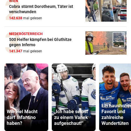
WIEN
Cobra stürmt Dorotheum, Täter ist
verschwunden
142.638
mal gelesen
NIEDERÖSTERREICH
500 Helfer kämpfen bei Gluthitze
gegen Inferno
141.347
mal gelesen
Ein haushohe
Wie viel Macht
„Ich habe selbst
Favorit und
darf Infantino
zu einem Vanek
zahlreiche
haben?
aufgeschaut!“
Wundertüten