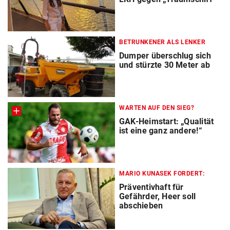
BETRUNKENER ALS LENKER
Dumper überschlug sich
und stürzte 30 Meter ab
WARTEN AUF DEN SIEG?
GAK-Heimstart: „Qualität
ist eine ganz andere!“
MARIO KUNASEK FORDERT:
Präventivhaft für
Gefährder, Heer soll
abschieben