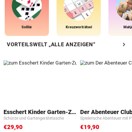
Solitär
Kreuzworträtsel
Mahj
chevron_right
VORTEILSWELT „ALLE ANZEIGEN“
Esschert Kinder Garten-Zubehör
Der Abenteuer Clu
Schürze und Gartengerätetasche
Spielerische Abenteuer mit P
€29,90
€19,90