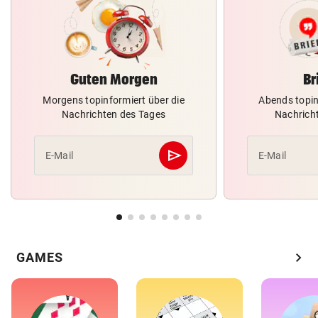
Guten Morgen
Br
Morgens topinformiert über die
Abends topin
Nachrichten des Tages
Nachrich
send
E-Mail
E-Mail
Abschicken
chevron_right
GAMES