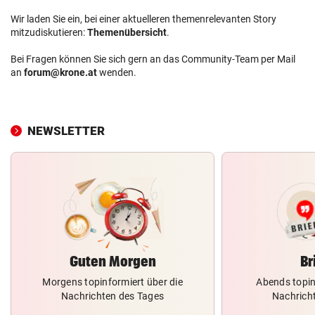
Wir laden Sie ein, bei einer aktuelleren themenrelevanten Story
mitzudiskutieren:
Themenübersicht
.
Bei Fragen können Sie sich gern an das Community-Team per Mail
an
forum@krone.at
wenden.
NEWSLETTER
Guten Morgen
Br
Morgens topinformiert über die
Abends topin
Nachrichten des Tages
Nachrich