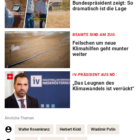
Bundespräsident zeigt: So
dramatisch ist die Lage
BEAMTE SIND AM ZUG
Feilschen um neue
Klimahilfen geht munter
weiter
IV-PRÄSIDENT AUS NÖ
„Das Leugnen des
Klimawandels ist verrückt“
Ähnliche Themen
Walter Rosenkranz
Herbert Kickl
Wladimir Putin