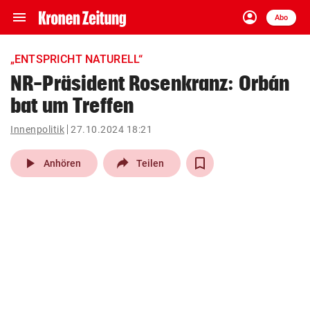
menu
account_circle
Navigation
Anmelden
Abo
close
Schließen
ein-/ausklappen
„ENTSPRICHT NATURELL“
Abonnieren
NR-Präsident Rosenkranz: Orbán
bat um Treffen
account_circle
arrow_right
Anmelden
Innenpolitik
27.10.2024 18:21
pin_drop
arrow_right
Bundesland auswäh
Wien
play_arrow
Anhören
Teilen
bookmark
Merkliste
Suchbegriff
search
eingeben