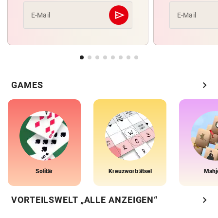
send
E-Mail
E-Mail
Abschicken
chevron_right
GAMES
Solitär
Kreuzworträtsel
Mahj
chevron_right
VORTEILSWELT „ALLE ANZEIGEN“