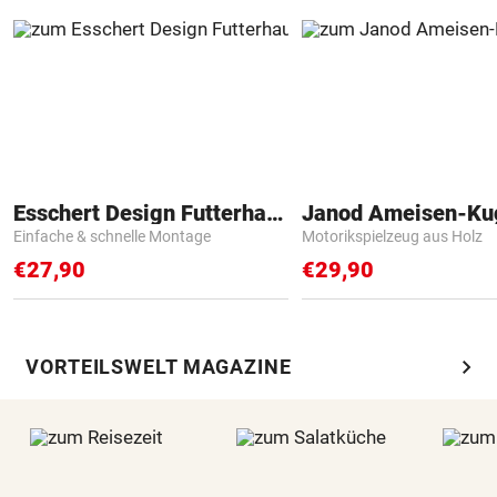
Esschert Design Futterhaus
Janod Ameisen-Ku
Einfache & schnelle Montage
Motorikspielzeug aus Holz
€27,90
€29,90
chevron_right
VORTEILSWELT MAGAZINE