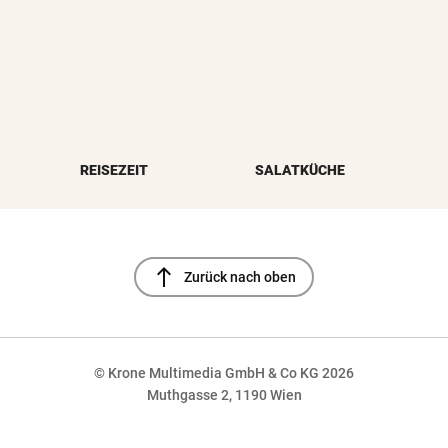
REISEZEIT
SALATKÜCHE
north
Zurück nach oben
© Krone Multimedia GmbH & Co KG 2026
Muthgasse 2, 1190 Wien