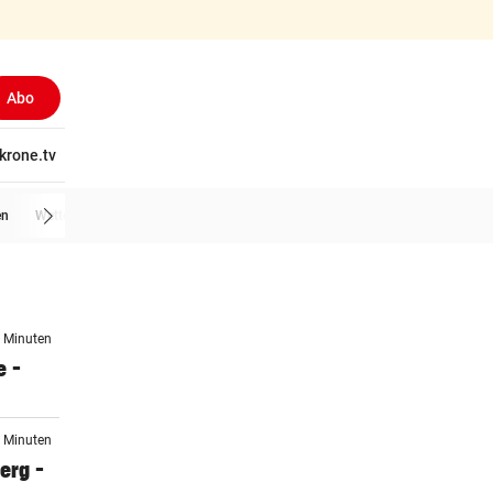
Abo
tschaft
krone.tv
Wissen
Gericht
Kolumnen
Freizeit
Reise
Ti
en
Wetter
7 Minuten
e –
2 Minuten
erg –