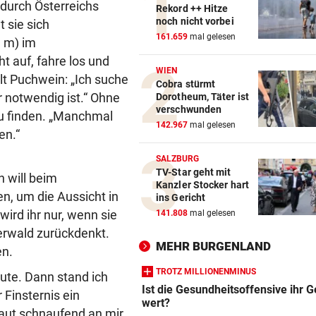
 durch Österreichs
Rekord ++ Hitze
noch nicht vorbei
 sie sich
161.659
mal gelesen
 m) im
t auf, fahre los und
WIEN
lt Puchwein: „Ich suche
Cobra stürmt
r notwendig ist.“ Ohne
Dorotheum, Täter ist
verschwunden
zu finden. „Manchmal
142.967
mal gelesen
en.“
SALZBURG
TV-Star geht mit
h will beim
Kanzler Stocker hart
, um die Aussicht in
ins Gericht
wird ihr nur, wenn sie
141.808
mal gelesen
erwald zurückdenkt.
MEHR BURGENLAND
en.
TROTZ MILLIONENMINUS
ute. Dann stand ich
Ist die Gesundheitsoffensive ihr G
 Finsternis ein
wert?
laut schnaufend an mir