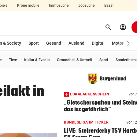
piele
Krone mobile
Immosuche
Jobsuche
Bazar
search
account_circle
Menü aufklappen
Suchen
s & Society
Sport
Gesund
Ausland
Digital
Motor
Wir
e
Tiere
Kultur & Events
Gesundheit & Umwelt
Sport
Sonderthem
len
Burgenland
ilakt in
LOKALAUGENSCHEIN
vor 
„Gletscherspalten und Stein
das ist gefährlich“
BUNDESLIGA IM TICKER
vor 1
LIVE: Steirerderby TSV Hartb