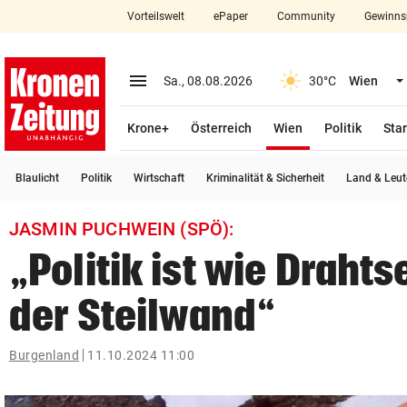
Vorteilswelt
ePaper
Community
Gewinns
close
Schließen
menu
Menü aufklappen
Sa., 08.08.2026
30°C
Wien
Abonnieren
(ausgewählt)
Krone+
Österreich
Wien
Politik
Star
account_circle
arrow_right
Anmelden
Blaulicht
Politik
Wirtschaft
Kriminalität & Sicherheit
Land & Leut
pin_drop
arrow_right
Bundesland auswäh
Wien
JASMIN PUCHWEIN (SPÖ):
bookmark
Merkliste
„Politik ist wie Drahtse
der Steilwand“
Suchbegriff
search
eingeben
Burgenland
11.10.2024 11:00