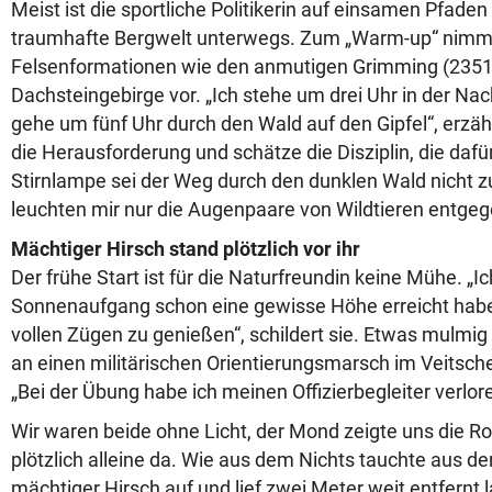
Meist ist die sportliche Politikerin auf einsamen Pfaden
traumhafte Bergwelt unterwegs. Zum „Warm-up“ nimmt
Felsenformationen wie den anmutigen Grimming (2351
Dachsteingebirge vor. „Ich stehe um drei Uhr in der Nach
gehe um fünf Uhr durch den Wald auf den Gipfel“, erzäh
die Herausforderung und schätze die Disziplin, die dafü
Stirnlampe sei der Weg durch den dunklen Wald nicht 
leuchten mir nur die Augenpaare von Wildtieren entgeg
Mächtiger Hirsch stand plötzlich vor ihr
Der frühe Start ist für die Naturfreundin keine Mühe. „Ic
Sonnenaufgang schon eine gewisse Höhe erreicht haben
vollen Zügen zu genießen“, schildert sie. Etwas mulmig 
an einen militärischen Orientierungsmarsch im Veitsch
„Bei der Übung habe ich meinen Offizierbegleiter verlor
Wir waren beide ohne Licht, der Mond zeigte uns die Ro
plötzlich alleine da. Wie aus dem Nichts tauchte aus der
mächtiger Hirsch auf und lief zwei Meter weit entfernt 