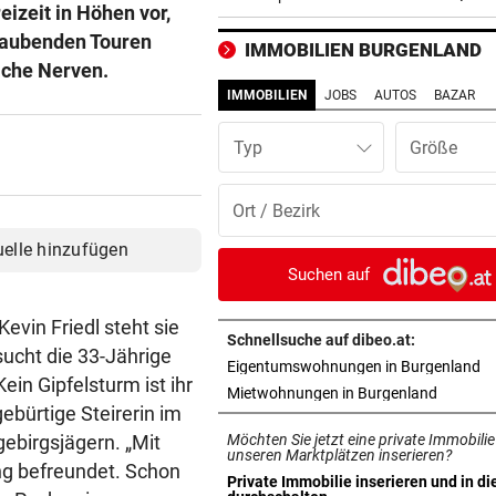
izeit in Höhen vor,
beeinträchtigter Kinder
)raubenden Touren
IMMOBILIEN BURGENLAND
TRAGISCHE DETAILS
vor 3
ache Nerven.
Barca und Co.! Reaktionen a
IMMOBILIEN
JOBS
AUTOS
BAZAR
von Jorge Messi
Typ
SCHRECKEN UND CHAOS
vor 3
Wildschwein legte U-Bahn i
Budapest lahm
uelle hinzufügen
RED BULL SALZBURG
vor 4
Suchen auf
Schwere Verletzung trübt Fr
über zweiten Sieg
vin Friedl steht sie
Schnellsuche auf dibeo.at:
sucht die 33-Jährige
in
Eigentumswohnungen in Burgenland
AUFREGUNG IN OÖ-LIGA
vor 4
ein Gipfelsturm ist ihr
in neuem
Mietwohnungen in Burgenland
War dieser Unterhaus-Abbr
ebürtige Steirerin im
wirklich notwendig?
birgsjägern. „Mit
Möchten Sie jetzt eine private Immobilie
unseren Marktplätzen inserieren?
ng befreundet. Schon
NEO-RIEDER SCHWAB
vor ein
Private Immobilie inserieren und in di
in neuem Tab öffnen