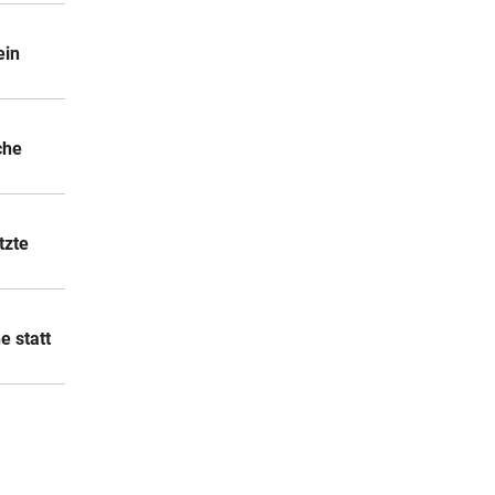
ein
che
tzte
e statt