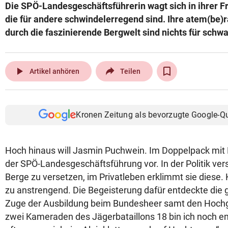
Die SPÖ-Landesgeschäftsführerin wagt sich in ihrer Fre
die für andere schwindelerregend sind. Ihre atem(be
durch die faszinierende Bergwelt sind nichts für schw
play_arrow
Artikel anhören
Teilen
Kronen Zeitung als bevorzugte Google-Q
Hoch hinaus will Jasmin Puchwein. Im Doppelpack mit Ke
der SPÖ-Landesgeschäftsführung vor. In der Politik ver
Berge zu versetzen, im Privatleben erklimmt sie diese. K
zu anstrengend. Die Begeisterung dafür entdeckte die g
Zuge der Ausbildung beim Bundesheer samt den Hochge
zwei Kameraden des Jägerbataillons 18 bin ich noch e