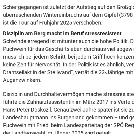
Schiefgegangen ist zuletzt der Aufstieg auf den Großg
überraschenden Wintereinbruchs auf dem Gipfel (3798
ist die Tour auf Frühjahr 2025 verschoben.
Disziplin am Berg macht im Beruf stressresistent
Schwindelerregend ist mitunter auch die hohe Politik.
Puchwein für das Geschäftsleben durchaus viel abgewi
muss ich bei jedem Schritt, bei jedem Griff hoch konzent
keine Zeit für Nervosität. In der Politik ist es ähnlich, 
Drahtseilakt in der Steilwand“, verrät die 33-Jährige mi
Augenzwinkern.
Disziplin und Durchhaltevermögen mache stressresiste
führte die Zahnarztassistentin im März 2017 ins Verte
Hans Peter Doskozil. Genau zwei Jahre später ist sie z
Landeshauptmann ins Burgenland gekommen – und geb
Puchwein mit Friedl beim Landesparteitag der SPÖ Regie
die Landtagswahl im Jänner 2025 wird gefeilt.