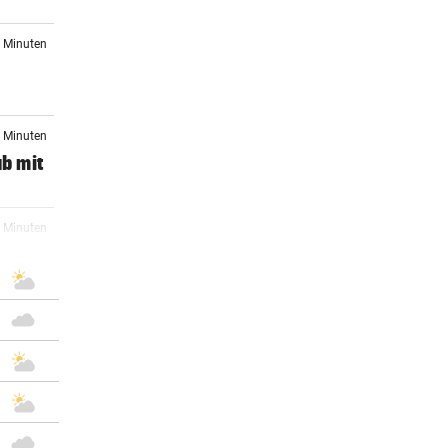
3 Minuten
3 Minuten
ub mit
0 Minuten
K
2 Minuten
 ihr
2 Minuten