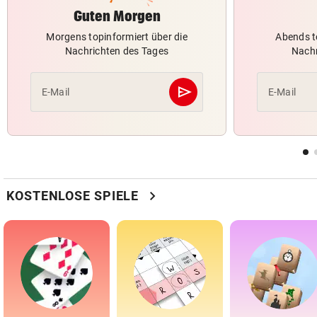
Guten Morgen
Morgens topinformiert über die
Abends t
Nachrichten des Tages
Nachr
send
E-Mail
E-Mail
Abschicken
chevron_right
KOSTENLOSE SPIELE