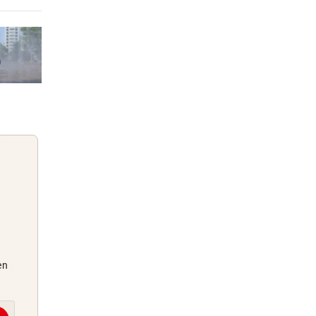
raße
5 Stunden
8 Stunden
die
8 Stunden
 der
Guten Morgen
en
Morgens topinformiert über die
Nachrichten des Tages