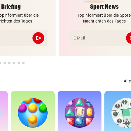
Briefing
Sport News
opinformiert über die
Topinformiert über die Sport
ichten des Tages
Nachrichten des Tages
send
s
E-Mail
Abschicken
Alle