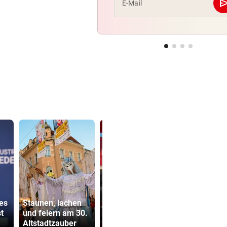
se
E-Mail
Empörung um
500 Helfer
es
Staunen, lachen
Tierschutz &
kämpfen be
t
und feiern am 30.
Wendung in Cold
Gluthitze g
Altstadtzauber
Case
Inferno