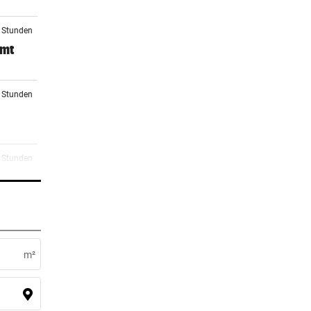
5 Stunden
mmt
6 Stunden
7 Stunden
 noch
7 Stunden
m²
8 Stunden
il auf