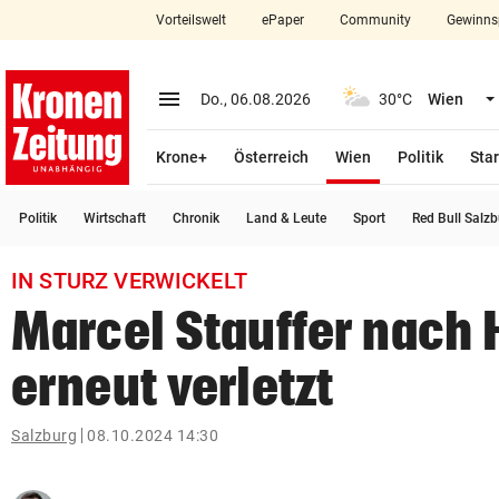
Vorteilswelt
ePaper
Community
Gewinns
close
Schließen
menu
Menü aufklappen
Do., 06.08.2026
30°C
Wien
Abonnieren
(ausgewählt)
Krone+
Österreich
Wien
Politik
Star
account_circle
arrow_right
Anmelden
Politik
Wirtschaft
Chronik
Land & Leute
Sport
Red Bull Salz
pin_drop
arrow_right
Bundesland auswäh
Wien
IN STURZ VERWICKELT
bookmark
Merkliste
Marcel Stauffer nach 
erneut verletzt
Suchbegriff
search
eingeben
Salzburg
08.10.2024 14:30