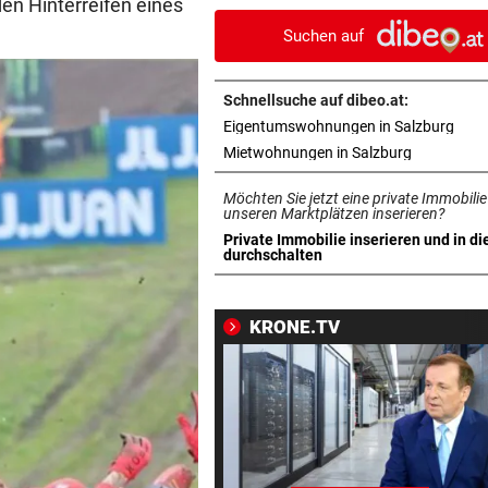
en Hinterreifen eines
diese Liga!“
Suchen auf
15 JAHRE HAFT
vor 
Terrorist jammerte bei Beruf
Schnellsuche auf dibeo.at:
„Bin geheilt“
in n
Eigentumswohnungen in Salzburg
in neuem T
Mietwohnungen in Salzburg
RALF WIRD OPA!
vor 
David und Vivien Schumach
Möchten Sie jetzt eine private Immobilie
erwarten erstes Baby!
unseren Marktplätzen inserieren?
Private Immobilie inserieren und in di
in neuem Tab öffnen
durchschalten
WIE ANGEKÜNDIGT
vor 1
Salzburg verstärkt Offensive
jungem Kanadier
KRONE.TV
SENIOR UND PFLEGERIN
vor 1
Höhere Strafen für Mordver
aus Verzweiflung
FERIENENDE IM NORDEN
vor 1