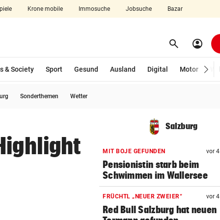
piele
Krone mobile
Immosuche
Jobsuche
Bazar
search
account_circle
Menü aufklappen
Suchen
s & Society
Sport
Gesund
Ausland
Digital
Motor
Wir
burg
Sonderthemen
Wetter
len
Salzburg
Highlight
MIT BOJE GEFUNDEN
vor 
Pensionistin starb beim
Schwimmen im Wallersee
FRÜCHTL „NEUER ZWEIER“
vor 
Red Bull Salzburg hat neuen