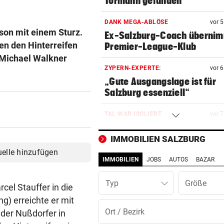
Tormann gefunden
DANK MEGA-ABLÖSE
vor 
son mit einem Sturz.
Ex-Salzburg-Coach überni
en den Hinterreifen
Premier-League-Klub
 Michael Walkner
ZYPERN-EXPERTE:
vor 
„Gute Ausgangslage ist für
Salzburg essenziell“
TAL WAR ISOLIERT
vor 
Nach Muren dauern Arbeiten
bis zum Wochenende
IMMOBILIEN SALZBURG
uelle hinzufügen
IMMOBILIEN
JOBS
AUTOS
BAZAR
WAR KURZ ZUVOR IN HAFT
vor 
Pongauer (51) bedrohte
Typ
Supermarkt-Mitarbeiterin
el Stauffer in die
g) erreichte er mit
FREITAG GEHT‘S LOS!
vor 
 der Nußdorfer in
Vor Auftakt: „Wir sind alle ge