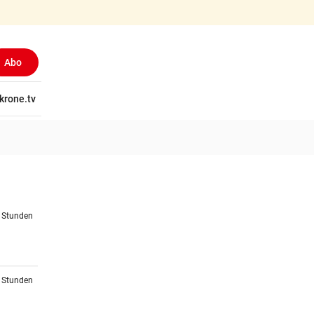
Abo
tschaft
krone.tv
Wissen
Gericht
Kolumnen
Freizeit
Reise
Ti
4 Stunden
4 Stunden