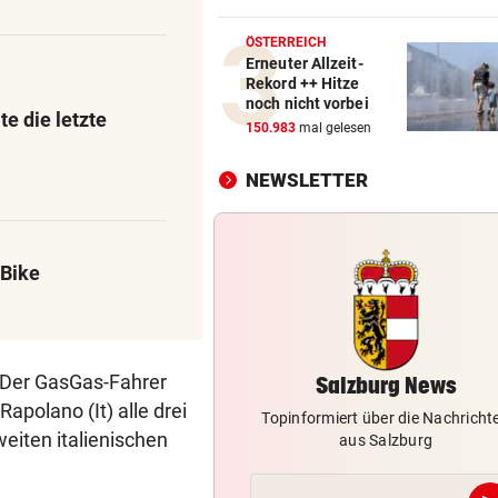
Auto kollidierte auf Murtalst
mit Postbus
ÖSTERREICH
Erneuter Allzeit-
Rekord ++ Hitze
TEENAGER RUTSCHTE AUS
vor 1
noch nicht vorbei
Einheimischer stürzte im
te die letzte
150.983
mal gelesen
Tennengebirge in den Tod
NEWSLETTER
GEOLOGE ERKLÄRT
vor 1
Hitze und Starkregen lassen 
Berge bröckeln
-Bike
BEWOHNER EINGESPERRT
vor 1
Muren schnitten Ortsteil von
Außenwelt ab
 Der GasGas-Fahrer
Salzburg News
polano (It) alle drei
Topinformiert über die Nachricht
eiten italienischen
aus Salzburg