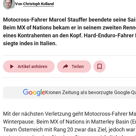
Von
Christoph Kolland
© Krone Multimedia GmbH & Co KG 2026
Muthgasse 2, 1190 Wien
Motocross-Fahrer Marcel Stauffer beendete seine Sai
Beim MX of Nations bekam er in seinem zweiten Renn
eines Kontrahenten an den Kopf. Hard-Enduro-Fahrer
siegte indes in Italien.
play_arrow
Artikel anhören
Teilen
Kronen Zeitung als bevorzugte Google-Q
Mit der nächsten Verletzung geht Motocross-Fahrer Marc
Winterpause. Beim MX of Nations in Matterley Basin (En
Team Österreich mit Rang 20 zwar das Ziel, jedoch war