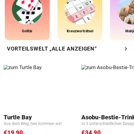
Solitär
Kreuzworträtsel
Mahj
chevron_right
VORTEILSWELT „ALLE ANZEIGEN“
Turtle Bay
Asobu-Bestie-Trin
Aus dem Weg, hier kommen wir!
In 3 unterschiedlichen Desig
€19,90
€34,90