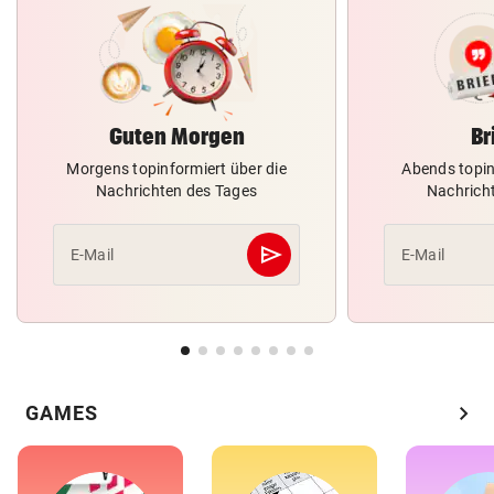
Guten Morgen
Br
Morgens topinformiert über die
Abends topin
Nachrichten des Tages
Nachrich
send
E-Mail
E-Mail
Abschicken
chevron_right
GAMES