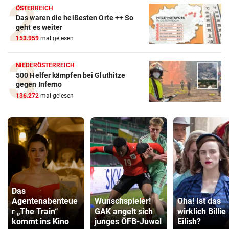
ÖSTERREICH
Das waren die heißesten Orte ++ So
geht es weiter
153.959
mal gelesen
NIEDERÖSTERREICH
500 Helfer kämpfen bei Gluthitze
gegen Inferno
136.272
mal gelesen
Das
Agentenabenteue
Wunschspieler!
Oha! Ist das
r „The Train“
GAK angelt sich
wirklich Billie
kommt ins Kino
junges ÖFB-Juwel
Eilish?