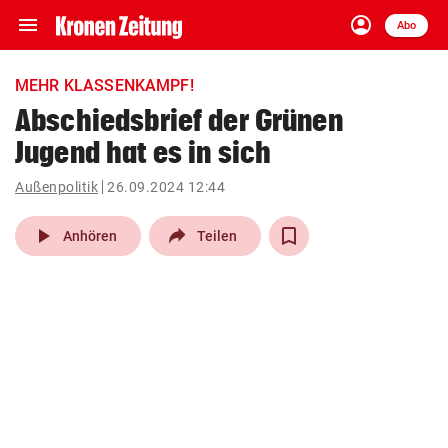
menu
account_circle
Navigation
Anmelden
Abo
close
Schließen
ein-/ausklappen
MEHR KLASSENKAMPF!
Abonnieren
Abschiedsbrief der Grünen
Jugend hat es in sich
account_circle
arrow_right
Anmelden
Außenpolitik
26.09.2024 12:44
pin_drop
arrow_right
Bundesland auswäh
Wien
play_arrow
Anhören
Teilen
bookmark
Merkliste
Suchbegriff
search
eingeben