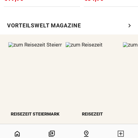
chevron_right
VORTEILSWELT MAGAZINE
REISEZEIT STEIERMARK
REISEZEIT
NaN%
home
pin_drop