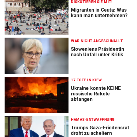
DISKUTIEREN SIE MIT!
Migranten in Ceuta: Was
kann man unternehmen?
WAR NICHT ANGESCHNALLT
Sloweniens Präsidentin
nach Unfall unter Kritik
17 TOTE IN KIEW
Ukraine konnte KEINE
russische Rakete
abfangen
HAMAS-ENTWAFFNUNG
Trumps Gaza-Friedensrat
droht zu scheitern