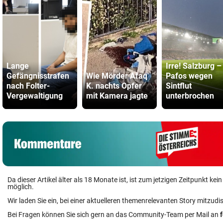
Lange
Irre! Salzburg –
Gefängnisstrafen
Wie Mörder Afaq
Pafos wegen
nach Folter-
K. nachts Opfer
Sintflut
Vergewaltigung
mit Kamera jagte
unterbrochen
Da dieser Artikel älter als 18 Monate ist, ist zum jetzigen Zeitpunkt k
möglich.
Wir laden Sie ein, bei einer aktuelleren themenrelevanten Story mitzudi
Bei Fragen können Sie sich gern an das Community-Team per Mail an