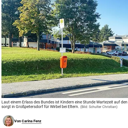
© Krone Multimedia GmbH & Co KG 2026
Muthgasse 2, 1190 Wien
Laut einem Erlass des Bundes ist Kindern eine Stunde Wartezeit auf den 
sorgt in Großpetersdorf für Wirbel bei Eltern.
(Bild: Schulter Christian)
Von
Carina Fenz