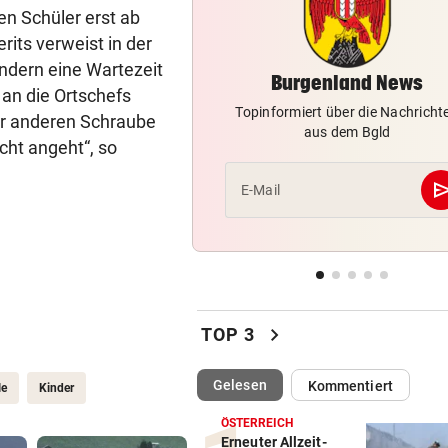
Knallhart! UEFA droht schon
en Schüler erst ab
wieder mit WM-Boykott
its verweist in der
indern eine Wartezeit
Burgenland News
WIENS KULTURSTADTRÄTIN
vor 
 an die Ortschefs
„Habe Fiakerlied mit dem
Topinformiert über die Nachricht
er anderen Schraube
Bürgermeister gesungen“
aus dem Bgld
cht angeht“, so
2. LIGA
vor 
se
E-Mail
Wacker fordert den großen
Aufstiegsfavoriten
FIFA IN DER KRITIK
vor 
Wie Infantino jetzt in den
Angriffsmodus schaltet
chevron_right
TOP 3
(ausgewählt)
Gelesen
Kommentiert
le
Kinder
ÖSTERREICH
Erneuter Allzeit-