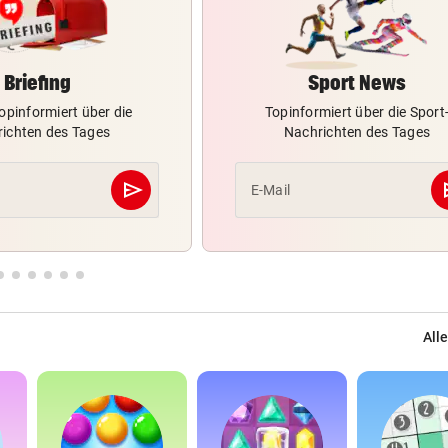
Briefing
Sport News
opinformiert über die
Topinformiert über die Sport
ichten des Tages
Nachrichten des Tages
send
s
E-Mail
Abschicken
Alle