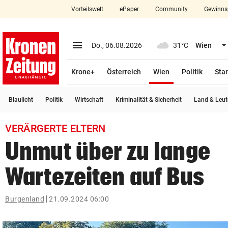
Vorteilswelt
ePaper
Community
Gewinns
close
Schließen
menu
Menü aufklappen
Do., 06.08.2026
31°C
Wien
Abonnieren
(ausgewählt)
Krone+
Österreich
Wien
Politik
Star
account_circle
arrow_right
Anmelden
Blaulicht
Politik
Wirtschaft
Kriminalität & Sicherheit
Land & Leut
pin_drop
arrow_right
Bundesland auswäh
Wien
VERÄRGERTE ELTERN
bookmark
Merkliste
Unmut über zu lange
Wartezeiten auf Bus
Suchbegriff
search
eingeben
Burgenland
21.09.2024 06:00