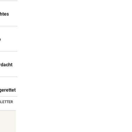
chtes
e
rdacht
gerettet
LETTER