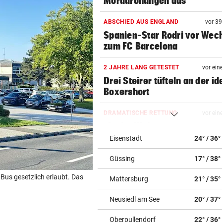
Morddrohungen aus
ABSCHIED AUS ENGLAND
vor 3
Spanien-Star Rodri vor Wec
zum FC Barcelona
2 JAHRE LANG GETESTET
vor ein
Drei Steirer tüfteln an der i
Boxershort
DRAMATISCHE RETTUNG
vor ein
„In der Wohnung war es ver
und stockfinster“
Eisenstadt
24° / 36°
Güssing
17° / 38°
CONFERENCE LEAGUE
vor ein
Später Doppelschlag fixiert
Bus gesetzlich erlaubt. Das
Mattersburg
21° / 35°
Rapid-Sieg in Estland
Neusiedl am See
20° / 37°
60 MILLIONEN € SCHADEN
vor ein
Warten auf Hitze-Hilfen der
Oberpullendorf
22° / 36°