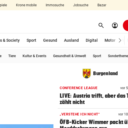
piele
Krone mobile
Immosuche
Jobsuche
Bazar
search
account_circle
Menü aufklappen
Suchen
s & Society
Sport
Gesund
Ausland
Digital
Motor
Wir
e
Tiere
Kultur & Events
Gesundheit & Umwelt
Sport
Sonderthem
len
Burgenland
CONFERENCE LEAGUE
vor 
LIVE: Austria trifft, aber das 
zählt nicht
„VERSTEHE ICH NICHT“
vor 1
ÖFB-Kicker Wimmer packt ü