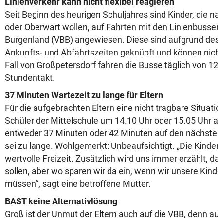
Linienverkehr kann nicht flexibel reagieren
Seit Beginn des heurigen Schuljahres sind Kinder, die 
oder Oberwart wollen, auf Fahrten mit den Linienbusse
Burgenland (VBB) angewiesen. Diese sind aufgrund d
Ankunfts- und Abfahrtszeiten geknüpft und können nicht
Fall von Großpetersdorf fahren die Busse täglich von 12
Stundentakt.
37 Minuten Wartezeit zu lange für Eltern
Für die aufgebrachten Eltern eine nicht tragbare Situat
Schüler der Mittelschule um 14.10 Uhr oder 15.05 Uhr 
entweder 37 Minuten oder 42 Minuten auf den nächste
sei zu lange. Wohlgemerkt: Unbeaufsichtigt. „Die Kinde
wertvolle Freizeit. Zusätzlich wird uns immer erzählt, 
sollen, aber wo sparen wir da ein, wenn wir unsere Ki
müssen“, sagt eine betroffene Mutter.
BAST keine Alternativlösung
Groß ist der Unmut der Eltern auch auf die VBB, denn 