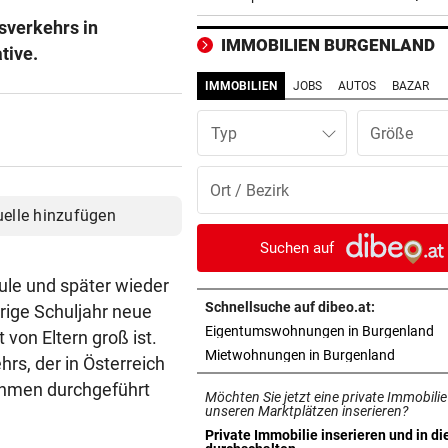
Regierung geht weiter
sverkehrs in
IMMOBILIEN BURGENLAND
tive.
MITTEN IN HITZEWELLE
vor ein
Irre! Salzburg – Pafos wegen
IMMOBILIEN
JOBS
AUTOS
BAZAR
Sintflut unterbrochen
Typ
42,2 GRAD!
vor ein
Auch in der Slowakei neuer
Allzeit-Rekord
uelle hinzufügen
EUROPA-LEAGUE-TICKER
vor ein
Suchen auf
LIVE: Regenchaos! Salzburg 
ule und später wieder
Pafos unterbrochen
Schnellsuche auf dibeo.at:
rige Schuljahr neue
in
Eigentumswohnungen in Burgenland
WAS FÜR EINE KLATSCHE!
vor 
von Eltern groß ist.
in neuem
Mietwohnungen in Burgenland
TV-Star geht mit Kanzler St
hrs, der in Österreich
hart ins Gericht
ehmen durchgeführt
Möchten Sie jetzt eine private Immobilie
unseren Marktplätzen inserieren?
EINSATZ LÄUFT
vor 
Private Immobilie inserieren und in di
in neuem Tab öffnen