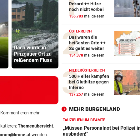
Rekord ++ Hitze
noch nicht vorbei
156.783
mal gelesen
ÖSTERREICH
Das waren die
33,02 Grad
heißesten Orte ++
Bach wurde in
Celsius im
TV-Star geh
So geht es weiter
Pinzgauer Ort zu
Mittelmeer
Kanzler St
154.378
mal gelesen
reißendem Fluss
gemessen!
hart ins Ger
NIEDERÖSTERREICH
500 Helfer kämpfen
bei Gluthitze gegen
Inferno
137.257
mal gelesen
MEHR BURGENLAND
ein Kommentieren mehr
TAUZIEHEN UM BEAMTE
skutieren:
Themenübersicht
.
„Müssen Personalnot bei Polizei i
ausbaden!“
forum@krone.at
wenden.