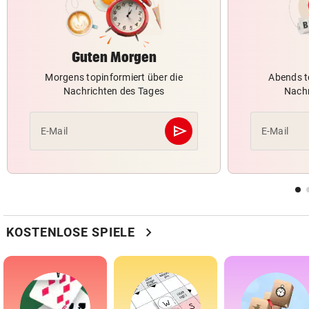
Guten Morgen
Morgens topinformiert über die
Abends t
Nachrichten des Tages
Nachr
send
E-Mail
E-Mail
Abschicken
chevron_right
KOSTENLOSE SPIELE