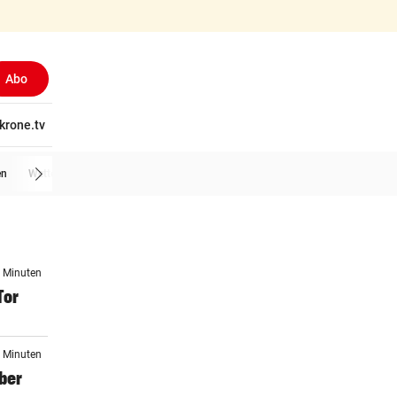
Abo
tschaft
krone.tv
Wissen
Gericht
Kolumnen
Freizeit
Reise
Ti
en
Wetter
5 Minuten
Tor
0 Minuten
ber