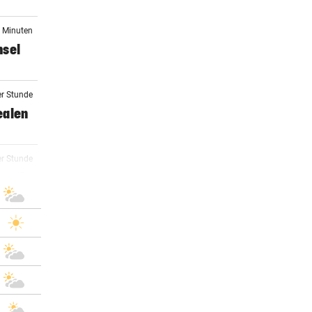
9 Minuten
hsel
er Stunde
dealen
er Stunde
raucht
er Stunde
er Stunde