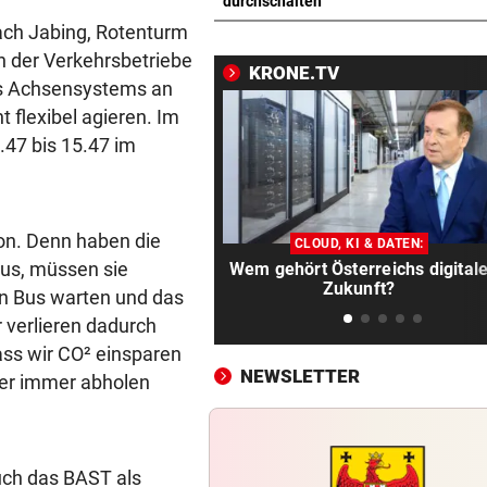
Bach wurde in Pinzgauer Ort
durchschalten
reißendem Fluss
nach Jabing, Rotenturm
n der Verkehrsbetriebe
KRONE.TV
WUNDER MUSS HER
vor 
es Achsensystems an
Fünfmal probiert – einmal ge
 flexibel agieren. Im
Sturm Kraftakt!
.47 bis 15.47 im
REKORD IN SPANIEN
vor 
33,02 Grad Celsius im Mitte
gemessen!
ion. Denn haben die
CLOUD, KI & DATEN:
aus, müssen sie
Wem gehört Österreichs digital
LUCKENEDERS HIGHLIGHT
vor 
Zukunft?
n Bus warten und das
„Auf das Foto bin ich stolz – 
r verlieren dadurch
die Gelbe auch“
dass wir CO² einsparen
NEWSLETTER
NACH ÜBERFALL IN WIEN
vor 
nder immer abholen
Cobra stürmt Dorotheum, Tät
verschwunden
auch das BAST als
TROTZ FIFA-RÜCKZIEHER
vor 