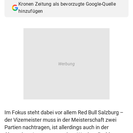
Kronen Zeitung als bevorzugte Google-Quelle
© Krone Multimedia GmbH & Co KG 2026
hinzufügen
Muthgasse 2, 1190 Wien
Im Fokus steht dabei vor allem Red Bull Salzburg –
der Vizemeister muss in der Meisterschaft zwei
Partien nachtragen, ist allerdings auch in der