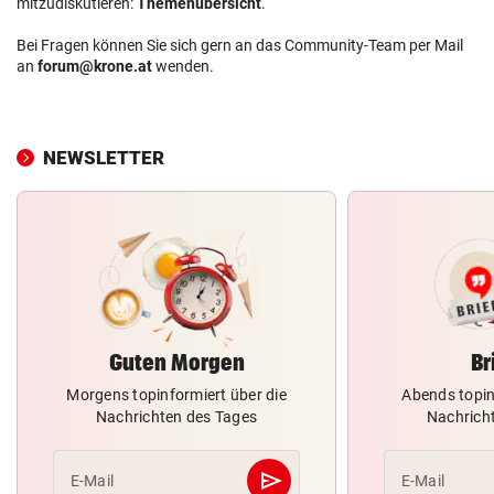
mitzudiskutieren:
Themenübersicht
.
Bei Fragen können Sie sich gern an das Community-Team per Mail
an
forum@krone.at
wenden.
NEWSLETTER
Guten Morgen
Br
Morgens topinformiert über die
Abends topin
Nachrichten des Tages
Nachrich
send
E-Mail
E-Mail
Abschicken