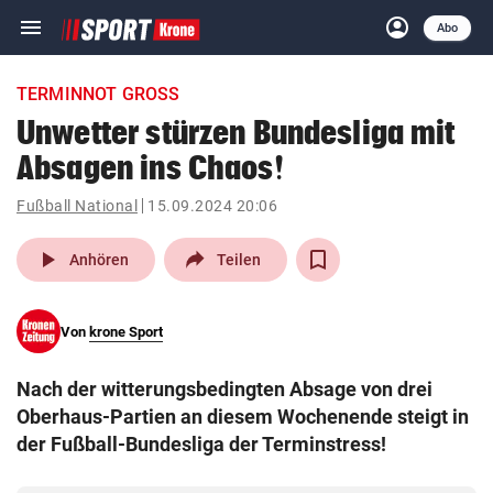
menu
account_circle
Navigation
Anmelden
Abo
close
Schließen
ein-/ausklappen
TERMINNOT GROSS
Abonnieren
Unwetter stürzen Bundesliga mit
Absagen ins Chaos!
account_circle
arrow_right
Anmelden
Fußball National
15.09.2024 20:06
pin_drop
arrow_right
Bundesland auswäh
Wien
play_arrow
Anhören
Teilen
bookmark
Merkliste
Von
krone Sport
Suchbegriff
search
Nach der witterungsbedingten Absage von drei
eingeben
Oberhaus-Partien an diesem Wochenende steigt in
der Fußball-Bundesliga der Terminstress!