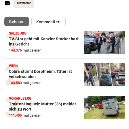
Unwetter
(ausgewählt)
Gelesen
Kommentiert
SALZBURG
TV-Star geht mit Kanzler Stocker hart
Action-Cam Vergleich
ins Gericht
144.376
mal gelesen
ZUM VERGLEICH
Crosstrainer Vergleich
WIEN
Cobra stürmt Dorotheum, Täter ist
ZUM VERGLEICH
verschwunden
143.583
mal gelesen
E-Bike Vergleich
ZUM VERGLEICH
VORARLBERG
Traktor-Unglück: Mutter (36) meldet
Elektro-Scooter Vergleich
sich zu Wort
ZUM VERGLEICH
111.495
mal gelesen
Ergometer Vergleich