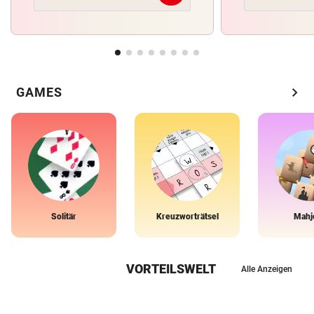
chevron_right
GAMES
Solitär
Kreuzworträtsel
Mahj
VORTEILSWELT
Alle Anzeigen