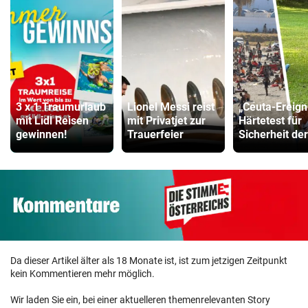
3 x 1 Traumurlaub
Lionel Messi reist
„Ceuta-Ereign
mit Lidl Reisen
mit Privatjet zur
Härtetest für
gewinnen!
Trauerfeier
Sicherheit de
Da dieser Artikel älter als 18 Monate ist, ist zum jetzigen Zeitpunkt
kein Kommentieren mehr möglich.
Wir laden Sie ein, bei einer aktuelleren themenrelevanten Story