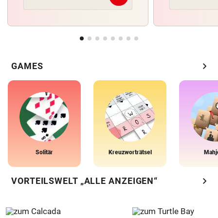
chevron_right
GAMES
Solitär
Kreuzworträtsel
Mahj
chevron_right
VORTEILSWELT „ALLE ANZEIGEN“