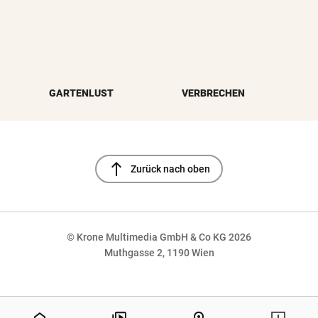
GARTENLUST
VERBRECHEN
north
Zurück nach oben
© Krone Multimedia GmbH & Co KG 2026
Muthgasse 2, 1190 Wien
NaN%