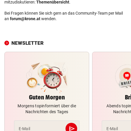
mitzudiskutieren:
Themenübersicht
.
Bei Fragen können Sie sich gern an das Community-Team per Mail
an
forum@krone.at
wenden.
NEWSLETTER
Guten Morgen
Br
Morgens topinformiert über die
Abends topin
Nachrichten des Tages
Nachrich
send
E-Mail
E-Mail
Abschicken