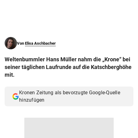
© Krone Multimedia GmbH & Co KG 2026
Muthgasse 2, 1190 Wien
Von
Elisa Aschbacher
Weltenbummler Hans Müller nahm die „Krone“ bei
seiner täglichen Laufrunde auf die Katschberghöhe
mit.
Kronen Zeitung als bevorzugte Google-Quelle
hinzufügen