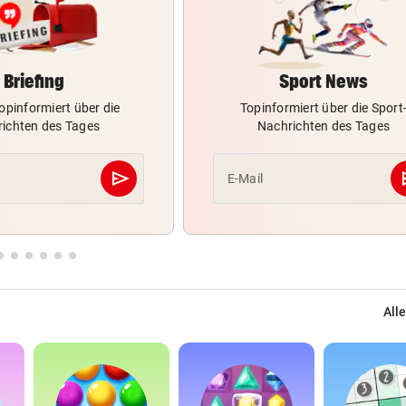
Briefing
Sport News
opinformiert über die
Topinformiert über die Sport
ichten des Tages
Nachrichten des Tages
send
s
E-Mail
Abschicken
Alle