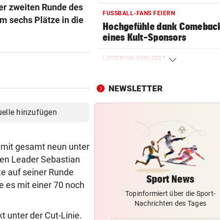
der zweiten Runde des
FUSSBALL-FANS FEIERN
m sechs Plätze in die
Hochgefühle dank Comebac
eines Kult-Sponsors
LIEFERING VERLIERT
Enttäuschende Zweitliga-
Rückkehr nach Grödig
NEWSLETTER
2. LIGA – 2. RUNDE
uelle hinzufügen
Fehlstart komplett! Nächste 
für St. Pölten
r mit gesamt neun unter
IN GREENSBORO
hen Leader Sebastian
Straka verpasst bei PGA-Tur
e auf seiner Runde
den Cut vorzeitig
Sport News
e es mit einer 70 noch
Topinformiert über die Sport-
SCHRIEB WM-GESCHICHTE
Nachrichten des Tages
Bayern kassiert Millionen – 
kt unter der Cut-Linie.
Transfer-Clou