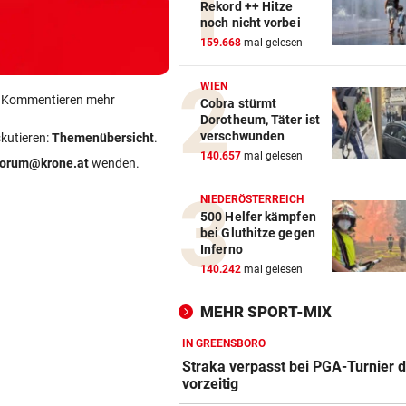
Rekord ++ Hitze
noch nicht vorbei
159.668
mal gelesen
WIEN
ein Kommentieren mehr
Cobra stürmt
Dorotheum, Täter ist
verschwunden
skutieren:
Themenübersicht
.
140.657
mal gelesen
forum@krone.at
wenden.
NIEDERÖSTERREICH
500 Helfer kämpfen
bei Gluthitze gegen
Inferno
140.242
mal gelesen
MEHR SPORT-MIX
IN GREENSBORO
Straka verpasst bei PGA-Turnier 
vorzeitig