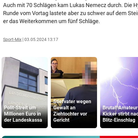
Auch mit 70 Schlägen kam Lukas Nemecz durch. Die Hy
Runde vom Vortag lastete aber zu schwer auf dem Steir
er das Weiterkommen um fünf Schläge.
Sport-Mix
03.05.2024 13:17
Stiefvater wegen
Polit-Streit um
Gewalt an
Brutal! Amateur
Millionen Euro in
Ziehtochter vor
Kicker stirbt na
der Landeskassa
Gericht
Blitz-Einschlag