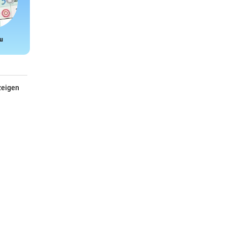
u
Snake
zeigen
Der Abenteuer Club