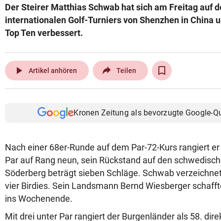
Der Steirer Matthias Schwab hat sich am Freitag auf 
© Krone Multimedia GmbH & Co KG 2026
internationalen Golf-Turniers von Shenzhen in China u
Muthgasse 2, 1190 Wien
Top Ten verbessert.
play_arrow
Artikel anhören
Teilen
Kronen Zeitung als bevorzugte Google-Q
Nach einer 68er-Runde auf dem Par-72-Kurs rangiert e
Par auf Rang neun, sein Rückstand auf den schwedisc
Söderberg beträgt sieben Schläge. Schwab verzeichnet
vier Birdies. Sein Landsmann Bernd Wiesberger schafft
ins Wochenende.
Mit drei unter Par rangiert der Burgenländer als 58. dire