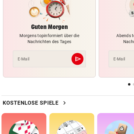
Guten Morgen
Morgens topinformiert über die
Abends t
Nachrichten des Tages
Nachr
send
E-Mail
E-Mail
Abschicken
chevron_right
KOSTENLOSE SPIELE