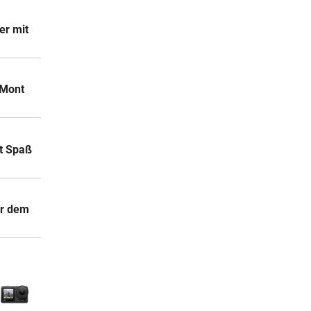
er mit
 Mont
t Spaß
or dem