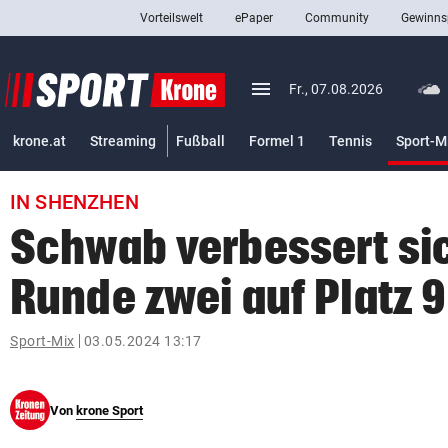
Vorteilswelt
ePaper
Community
Gewinns
close
Schließen
menu
Menü aufklappen
Fr., 07.08.2026
Abonnieren
krone.at
Streaming
Fußball
Formel 1
Tennis
Sport-M
account_circle
arrow_right
Anmelden
IN SHENZHEN
pin_drop
arrow_right
Bundesland auswäh
Wien
Schwab verbessert sic
bookmark
Merkliste
Runde zwei auf Platz 9
Suchbegriff
Sport-Mix
03.05.2024 13:17
search
eingeben
Von
krone Sport