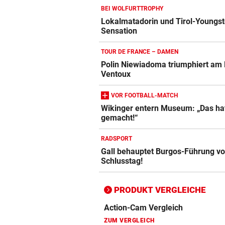
BEI WOLFURTTROPHY
Lokalmatadorin und Tirol-Youngst
Sensation
Action-Cam Vergleich
ZUM VERGLEICH
TOUR DE FRANCE – DAMEN
Polin Niewiadoma triumphiert am
Crosstrainer Vergleich
Ventoux
ZUM VERGLEICH
VOR FOOTBALL-MATCH
E-Bike Vergleich
Wikinger entern Museum: „Das ha
ZUM VERGLEICH
gemacht!“
Elektro-Scooter Vergleich
RADSPORT
Gall behauptet Burgos-Führung v
ZUM VERGLEICH
Schlusstag!
Ergometer Vergleich
ZUM VERGLEICH
PRODUKT VERGLEICHE
Fahrrad Test
ZUM VERGLEICH