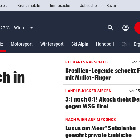
piele
Krone mobile
Immosuche
Jobsuche
Bazar
search
account_circle
Menü aufklappen
Suchen
27°C
Wien
(ausgewählt)
ix
Motorsport
Wintersport
Ski Alpin
Handball
Eishocke
Er
BEI BARESI-ABSCHIED
vor 
len
Brasilien-Legende schockt 
h in
mit Mallet-Finger
LÄNDLE-KICKER SIEGEN
vor 3
3:1 nach 0:1! Altach dreht De
gegen WSG Tirol
NACH WIEN AUF MYKONOS
Luxus am Meer! Sabalenka
gewährt private Einblicke