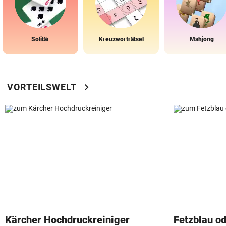
Solitär
Kreuzworträtsel
Mahjong
chevron_right
VORTEILSWELT
Kärcher Hochdruckreiniger
Fetzblau o