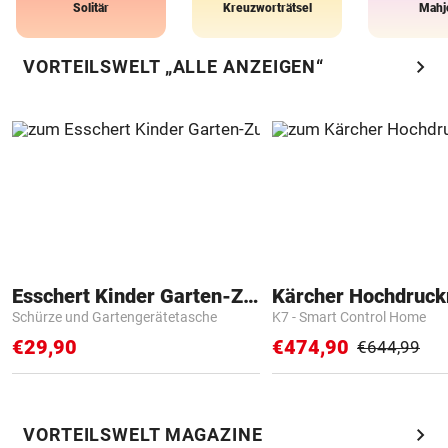
Solitär
Kreuzworträtsel
Mahj
chevron_right
VORTEILSWELT „ALLE ANZEIGEN“
Esschert Kinder Garten-Zubehör
Kärcher Hochdruck
Schürze und Gartengerätetasche
K7 - Smart Control Home
€29,90
€474,90
€644,99
chevron_right
VORTEILSWELT MAGAZINE