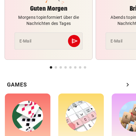
Guten Morgen
Br
Morgens topinformiert über die
Abends topin
Nachrichten des Tages
Nachrich
send
E-Mail
E-Mail
Abschicken
chevron_right
GAMES