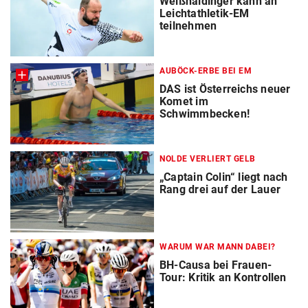
Weißhaidinger kann an
Leichtathletik-EM
teilnehmen
AUBÖCK-ERBE BEI EM
DAS ist Österreichs neuer
Komet im
Schwimmbecken!
NOLDE VERLIERT GELB
„Captain Colin“ liegt nach
Rang drei auf der Lauer
WARUM WAR MANN DABEI?
BH-Causa bei Frauen-
Tour: Kritik an Kontrollen