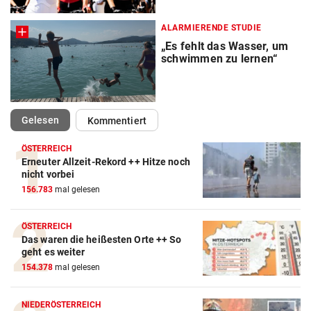
ALARMIERENDE STUDIE
„Es fehlt das Wasser, um
schwimmen zu lernen“
(ausgewählt)
Gelesen
Kommentiert
ÖSTERREICH
Erneuter Allzeit-Rekord ++ Hitze noch
Action-Cam Vergleich
nicht vorbei
156.783
mal gelesen
ZUM VERGLEICH
Crosstrainer Vergleich
ÖSTERREICH
Das waren die heißesten Orte ++ So
ZUM VERGLEICH
geht es weiter
154.378
mal gelesen
E-Bike Vergleich
ZUM VERGLEICH
NIEDERÖSTERREICH