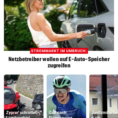
STROMMARKT IM UMBRUCH:
Netzbetreiber wollen auf E-Auto-Speicher
zugreifen
Zyprer schrottet
Gall nach
Justizmitarbei
Lamborghini
Etappensieg
n als