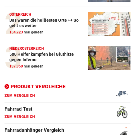
Crosstrainer Vergleich
ÖSTERREICH
Das waren die heißesten Orte ++ So
ZUM VERGLEICH
geht es weiter
154.723
mal gelesen
E-Bike Vergleich
ZUM VERGLEICH
NIEDERÖSTERREICH
500 Helfer kämpfen bei Gluthitze
Elektro-Scooter Vergleich
gegen Inferno
ZUM VERGLEICH
137.950
mal gelesen
Ergometer Vergleich
ZUM VERGLEICH
PRODUKT VERGLEICHE
Fahrrad Test
ZUM VERGLEICH
Fahrradanhänger Vergleich
ZUM VERGLEICH