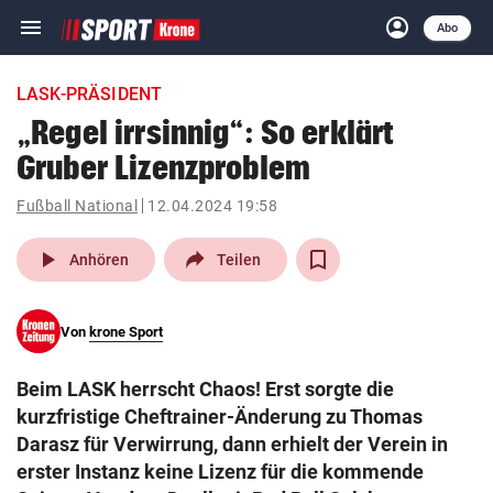
menu
account_circle
Navigation
Anmelden
Abo
close
Schließen
ein-/ausklappen
LASK-PRÄSIDENT
Abonnieren
„Regel irrsinnig“: So erklärt
Gruber Lizenzproblem
account_circle
arrow_right
Anmelden
Fußball National
12.04.2024 19:58
pin_drop
arrow_right
Bundesland auswäh
Wien
play_arrow
Anhören
Teilen
bookmark
Merkliste
Von
krone Sport
Suchbegriff
search
Beim LASK herrscht Chaos! Erst sorgte die
eingeben
kurzfristige Cheftrainer-Änderung zu Thomas
Darasz für Verwirrung, dann erhielt der Verein in
erster Instanz keine Lizenz für die kommende