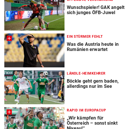
Wunschspieler! GAK angelt
sich junges ÖFB-Juwel
EIN STÜRMER FEHLT
Was die Austria heute in
Rumänien erwartet
LÄNDLE-HEIMKEHRER
Böckle geht gern baden,
allerdings nur im See
RAPID IM EUROPACUP
„Wir kämpfen für
Österreich – sonst sinkt
Niveau!“