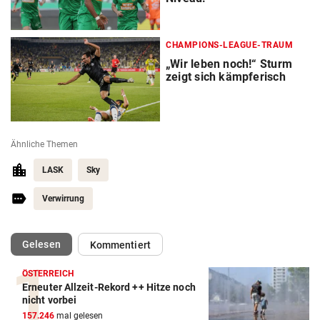
CHAMPIONS-LEAGUE-TRAUM
„Wir leben noch!“ Sturm
zeigt sich kämpferisch
Ähnliche Themen
LASK
Sky
Verwirrung
(ausgewählt)
Gelesen
Kommentiert
ÖSTERREICH
Erneuter Allzeit-Rekord ++ Hitze noch
Action-Cam Vergleich
nicht vorbei
157.246
mal gelesen
ZUM VERGLEICH