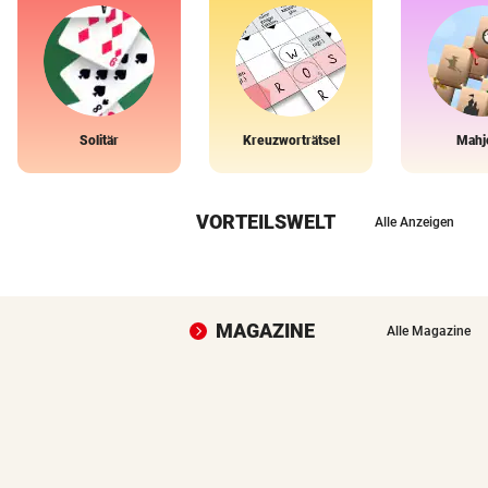
Solitär
Kreuzworträtsel
Mahj
VORTEILSWELT
Alle Anzeigen
MAGAZINE
Alle Magazine