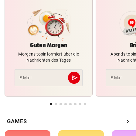
Guten Morgen
Br
Morgens topinformiert über die
Abends topin
Nachrichten des Tages
Nachrich
send
E-Mail
E-Mail
Abschicken
chevron_right
GAMES