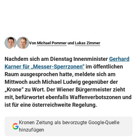
© Krone Multimedia GmbH & Co KG 2026
Muthgasse 2, 1190 Wien
Von
Michael Pommer
und
Lukas Zimmer
Nachdem sich am Dienstag Innenminister
Gerhard
Karner für „Messer-Sperrzonen“
im öffentlichen
Raum ausgesprochen hatte, meldete sich am
Mittwoch auch Michael Ludwig gegenüber der
„Krone“ zu Wort. Der Wiener Bürgermeister zieht
mit, befürwortet ebenfalls Waffenverbotszonen und
ist für eine österreichweite Regelung.
Kronen Zeitung als bevorzugte Google-Quelle
hinzufügen