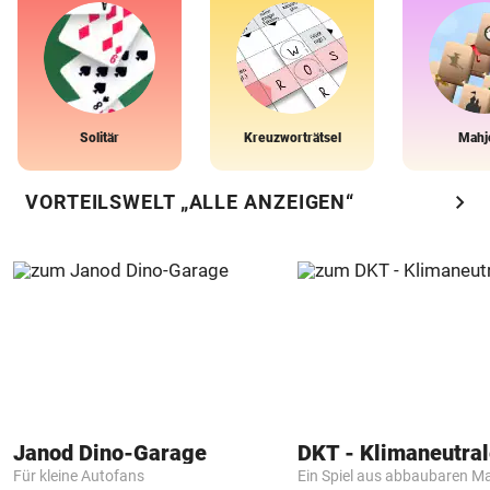
Solitär
Kreuzworträtsel
Mahj
chevron_right
VORTEILSWELT „ALLE ANZEIGEN“
Janod Dino-Garage
Für kleine Autofans
Ein Spiel aus abbaubaren Ma