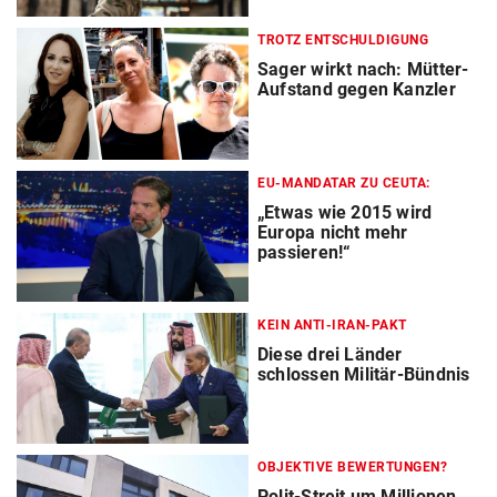
TROTZ ENTSCHULDIGUNG
Sager wirkt nach: Mütter-
Aufstand gegen Kanzler
EU-MANDATAR ZU CEUTA:
„Etwas wie 2015 wird
Europa nicht mehr
passieren!“
KEIN ANTI-IRAN-PAKT
Diese drei Länder
schlossen Militär-Bündnis
OBJEKTIVE BEWERTUNGEN?
Polit-Streit um Millionen