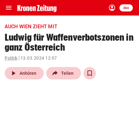
menu
account_circle
Navigation
Anmelden
Abo
close
Schließen
ein-/ausklappen
AUCH WIEN ZIEHT MIT
Abonnieren
Ludwig für Waffenverbotszonen in
ganz Österreich
account_circle
arrow_right
Anmelden
Politik
13.03.2024 12:07
pin_drop
arrow_right
Bundesland auswäh
Wien
play_arrow
Anhören
Teilen
bookmark
Merkliste
Suchbegriff
search
eingeben