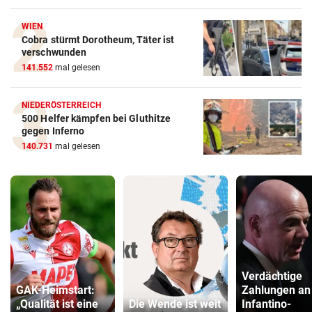
WIEN
Cobra stürmt Dorotheum, Täter ist
verschwunden
141.552
mal gelesen
NIEDERÖSTERREICH
500 Helfer kämpfen bei Gluthitze
gegen Inferno
140.731
mal gelesen
Verdächtige
GAK-Heimstart:
Zahlungen an
„Qualität ist eine
Die Wende ist weit
Infantino-