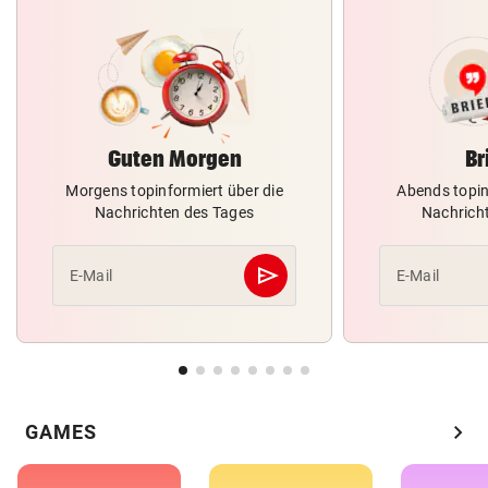
Guten Morgen
Br
Morgens topinformiert über die
Abends topin
Nachrichten des Tages
Nachrich
send
E-Mail
E-Mail
Abschicken
chevron_right
GAMES