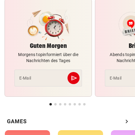
Guten Morgen
Br
Morgens topinformiert über die
Abends topin
Nachrichten des Tages
Nachrich
send
E-Mail
E-Mail
Abschicken
chevron_right
GAMES