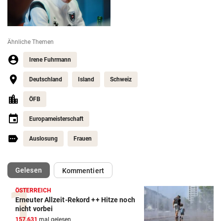
Ähnliche Themen
Irene Fuhrmann
Deutschland
Island
Schweiz
ÖFB
Europameisterschaft
Auslosung
Frauen
(ausgewählt)
Gelesen
Kommentiert
ÖSTERREICH
Erneuter Allzeit-Rekord ++ Hitze noch
Action-Cam Vergleich
nicht vorbei
157.631
mal gelesen