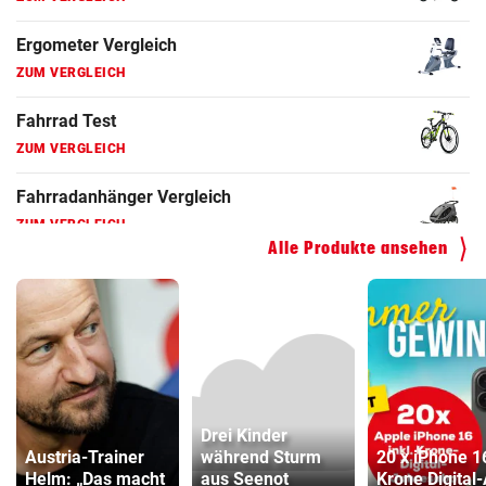
Faszienrolle Vergleich
ZUM VERGLEICH
Hoverboard Vergleich
ZUM VERGLEICH
Kinderfahrrad Vergleich
ZUM VERGLEICH
Alle Produkte ansehen
Drei Kinder
Austria-Trainer
während Sturm
20 x iPhone 1
Helm: „Das macht
aus Seenot
Krone Digital