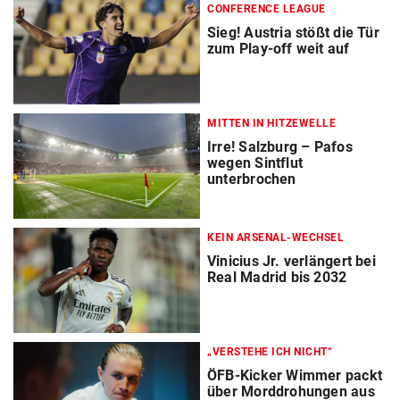
CONFERENCE LEAGUE
Sieg! Austria stößt die Tür
zum Play-off weit auf
MITTEN IN HITZEWELLE
Irre! Salzburg – Pafos
wegen Sintflut
unterbrochen
KEIN ARSENAL-WECHSEL
Vinicius Jr. verlängert bei
Real Madrid bis 2032
„VERSTEHE ICH NICHT“
ÖFB-Kicker Wimmer packt
über Morddrohungen aus