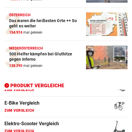
ZUM VERGLEICH
Crosstrainer Vergleich
ÖSTERREICH
Das waren die heißesten Orte ++ So
ZUM VERGLEICH
geht es weiter
154.974
mal gelesen
E-Bike Vergleich
ZUM VERGLEICH
NIEDERÖSTERREICH
500 Helfer kämpfen bei Gluthitze
Elektro-Scooter Vergleich
gegen Inferno
ZUM VERGLEICH
138.390
mal gelesen
Ergometer Vergleich
ZUM VERGLEICH
PRODUKT VERGLEICHE
Fahrrad Test
ZUM VERGLEICH
Fahrradanhänger Vergleich
ZUM VERGLEICH