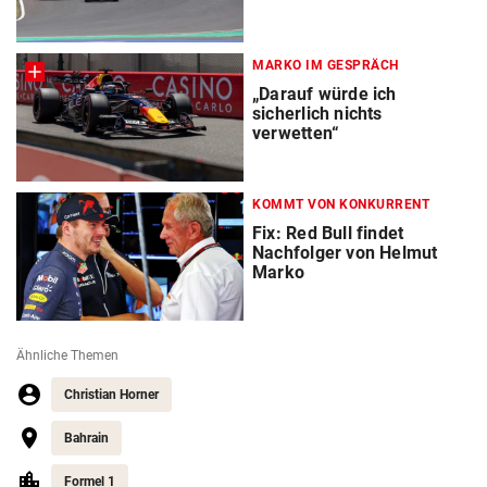
MARKO IM GESPRÄCH
„Darauf würde ich
sicherlich nichts
verwetten“
KOMMT VON KONKURRENT
Fix: Red Bull findet
Nachfolger von Helmut
Marko
Ähnliche Themen
Christian Horner
Bahrain
Formel 1