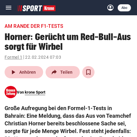
menu
account_circle
Navigation
Anmelden
Abo
close
Schließen
ein-/ausklappen
AM RANDE DER F1-TESTS
Abonnieren
Horner: Gerücht um Red-Bull-Aus
sorgt für Wirbel
account_circle
arrow_right
Anmelden
Formel 1
22.02.2024 07:03
pin_drop
arrow_right
Bundesland auswäh
Wien
play_arrow
Anhören
Teilen
bookmark
Merkliste
Von
krone Sport
Suchbegriff
search
Große Aufregung bei den Formel-1-Tests in
eingeben
Bahrain: Eine Meldung, dass das Aus von Teamchef
Christian Horner bereits beschlossene Sache sei,
sorgte für jede Menge Wirbel. Fest steht jedenfalls: