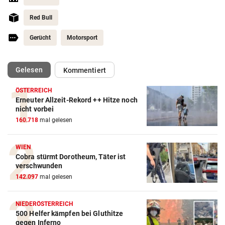
Red Bull
Gerücht
Motorsport
(ausgewählt)
Gelesen
Kommentiert
ÖSTERREICH
Erneuter Allzeit-Rekord ++ Hitze noch
nicht vorbei
Action-Cam Vergleich
160.718
mal gelesen
ZUM VERGLEICH
WIEN
Crosstrainer Vergleich
Cobra stürmt Dorotheum, Täter ist
verschwunden
ZUM VERGLEICH
142.097
mal gelesen
E-Bike Vergleich
ZUM VERGLEICH
NIEDERÖSTERREICH
500 Helfer kämpfen bei Gluthitze
gegen Inferno
Elektro-Scooter Vergleich