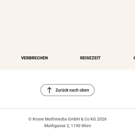
VERBRECHEN
REISEZEIT
north
Zurück nach oben
© Krone Multimedia GmbH & Co KG 2026
Muthgasse 2, 1190 Wien