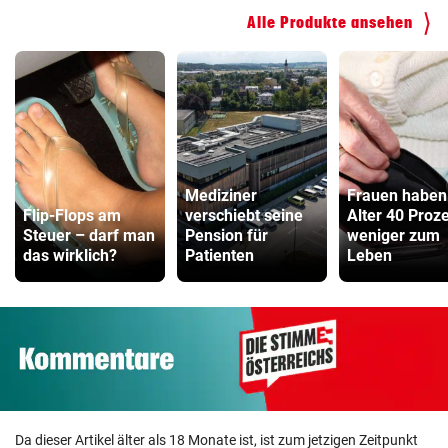
Alle Produkte ansehen
Mediziner
Frauen haben
Flip-Flops am
verschiebt seine
Alter 40 Proz
Steuer – darf man
Pension für
weniger zum
das wirklich?
Patienten
Leben
Da dieser Artikel älter als 18 Monate ist, ist zum jetzigen Zeitpunkt