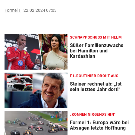
Formel 1
22.02.2024 07:03
SCHNAPPSCHUSS MIT HELM
Süßer Familienzuwachs
bei Hamilton und
Kardashian
F1-ROUTINIER DROHT AUS
Steiner rechnet ab: „Ist
sein letztes Jahr dort!“
„KÖNNEN NIRGENDS HIN“
Formel 1: Europa wäre bei
Absagen letzte Hoffnung