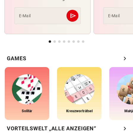
send
E-Mail
E-Mail
Abschicken
chevron_right
GAMES
Solitär
Kreuzworträtsel
Mahj
chevron_right
VORTEILSWELT „ALLE ANZEIGEN“