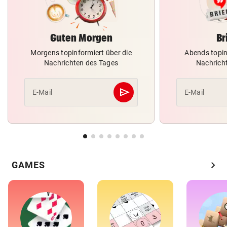
Guten Morgen
Br
Morgens topinformiert über die
Abends topin
Nachrichten des Tages
Nachrich
send
E-Mail
E-Mail
Abschicken
chevron_right
GAMES