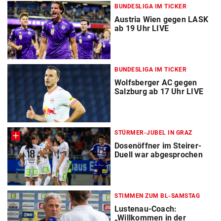
BUNDESLIGA IM TICKER
Austria Wien gegen LASK
ab 19 Uhr LIVE
BUNDESLIGA IM TICKER
Wolfsberger AC gegen
Salzburg ab 17 Uhr LIVE
STÜRMER-JUBEL IN GRAZ
Dosenöffner im Steirer-
Duell war abgesprochen
STIMMEN ZUM BL-SAMSTAG
Lustenau-Coach:
„Willkommen in der