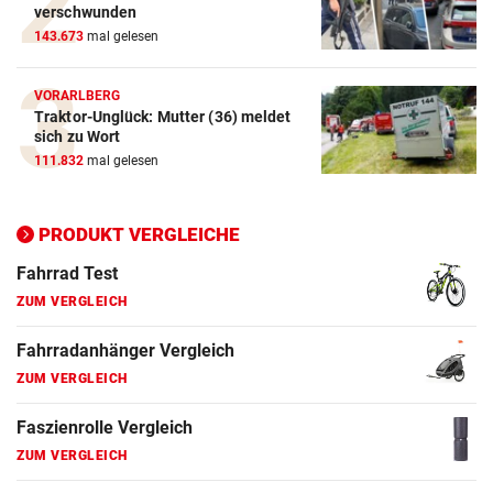
verschwunden
143.673
mal gelesen
E-Bike Vergleich
ZUM VERGLEICH
VORARLBERG
Traktor-Unglück: Mutter (36) meldet
Elektro-Scooter Vergleich
sich zu Wort
ZUM VERGLEICH
111.832
mal gelesen
Ergometer Vergleich
ZUM VERGLEICH
PRODUKT VERGLEICHE
Fahrrad Test
ZUM VERGLEICH
Fahrradanhänger Vergleich
ZUM VERGLEICH
Faszienrolle Vergleich
ZUM VERGLEICH