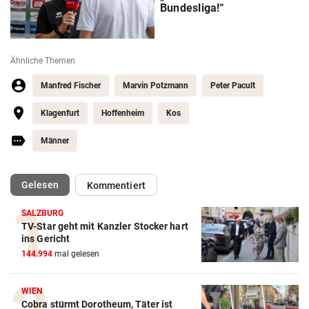
Bundesliga!“
Ähnliche Themen
Manfred Fischer
Marvin Potzmann
Peter Pacult
Klagenfurt
Hoffenheim
Kos
Männer
(ausgewählt)
Gelesen
Kommentiert
SALZBURG
TV-Star geht mit Kanzler Stocker hart
Action-Cam Vergleich
ins Gericht
144.994
mal gelesen
ZUM VERGLEICH
Crosstrainer Vergleich
WIEN
Cobra stürmt Dorotheum, Täter ist
ZUM VERGLEICH