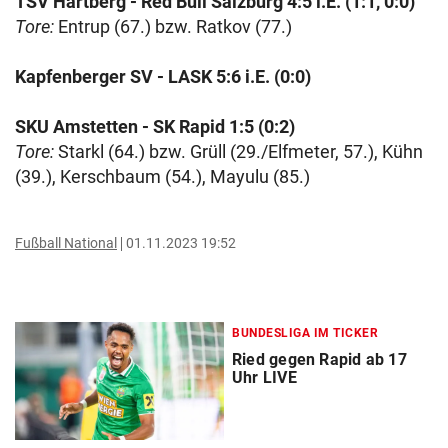
TSV Hartberg - Red Bull Salzburg 4:5 i.E. (1:1, 0:0)
Tore:
Entrup (67.) bzw. Ratkov (77.)
Kapfenberger SV - LASK 5:6 i.E. (0:0)
SKU Amstetten - SK Rapid 1:5 (0:2)
Tore:
Starkl (64.) bzw. Grüll (29./Elfmeter, 57.), Kühn
(39.), Kerschbaum (54.), Mayulu (85.)
Fußball National
01.11.2023 19:52
BUNDESLIGA IM TICKER
Ried gegen Rapid ab 17
Uhr LIVE