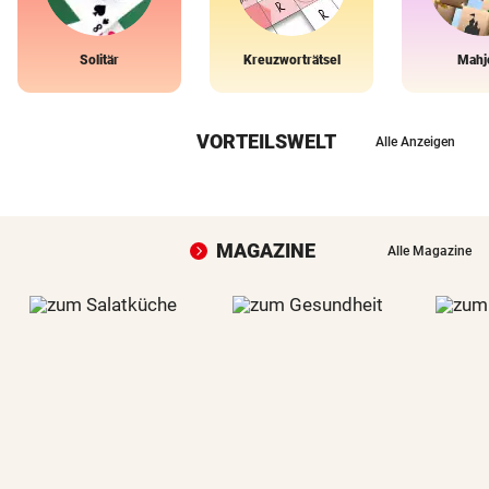
Solitär
Kreuzworträtsel
Mahj
VORTEILSWELT
Alle Anzeigen
MAGAZINE
Alle Magazine