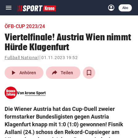
menu
account_circle
Navigation
Anmelden
Abo
close
Schließen
ein-/ausklappen
ÖFB-CUP 2023/24
Abonnieren
Viertelfinale! Austria Wien nimmt
Hürde Klagenfurt
account_circle
arrow_right
Anmelden
Fußball National
01.11.2023 19:52
pin_drop
arrow_right
Bundesland auswäh
Wien
play_arrow
Anhören
Teilen
bookmark
Merkliste
Von
krone Sport
Suchbegriff
search
Die Wiener Austria hat das Cup-Duell zweier
eingeben
formstarker Bundesligisten gegen Austria
Klagenfurt knapp mit 1:0 (1:0) gewonnen! Fisnik
Asllani (24.) schoss den Rekord-Cupsieger am