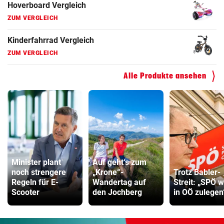
Hoverboard Vergleich
ZUM VERGLEICH
Kinderfahrrad Vergleich
ZUM VERGLEICH
Alle Produkte ansehen
Minister plant
Auf geht‘s zum
noch strengere
„Krone“-
Trotz Babler-
Regeln für E-
Wandertag auf
Streit: „SPÖ w
Scooter
den Jochberg
in OÖ zulegen