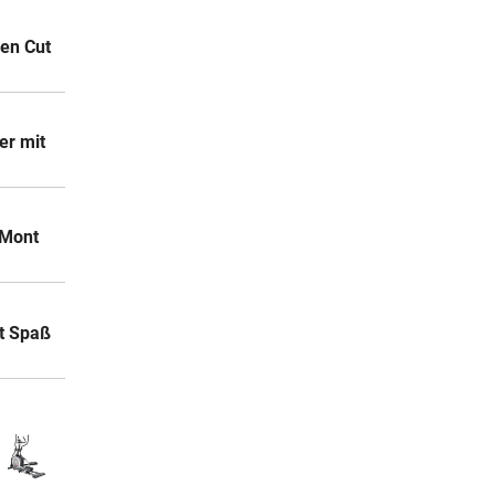
den Cut
er mit
 Mont
t Spaß