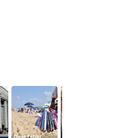
Aussagen von
Diese Fehler
Thaler sorgen vor
Sager wirkt