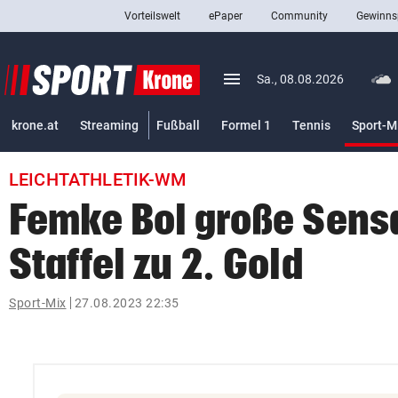
Vorteilswelt
ePaper
Community
Gewinns
close
Schließen
menu
Menü aufklappen
Sa., 08.08.2026
Abonnieren
krone.at
Streaming
Fußball
Formel 1
Tennis
Sport-M
account_circle
arrow_right
Anmelden
LEICHTATHLETIK-WM
pin_drop
arrow_right
Bundesland auswäh
Wien
Femke Bol große Sensa
bookmark
Merkliste
Staffel zu 2. Gold
Suchbegriff
Sport-Mix
27.08.2023 22:35
search
eingeben