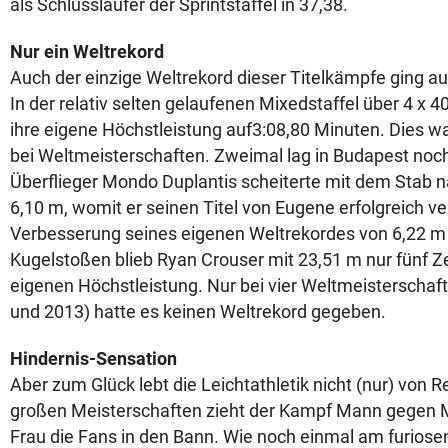
als Schlussläufer der Sprintstaffel in 37,38.
Nur ein Weltrekord
Auch der einzige Weltrekord dieser Titelkämpfe ging a
In der relativ selten gelaufenen Mixedstaffel über 4 x 
ihre eigene Höchstleistung auf3:08,80 Minuten. Dies wa
bei Weltmeisterschaften. Zweimal lag in Budapest noch 
Überflieger Mondo Duplantis scheiterte mit dem Stab
6,10 m, womit er seinen Titel von Eugene erfolgreich ver
Verbesserung seines eigenen Weltrekordes von 6,22 m 
Kugelstoßen blieb Ryan Crouser mit 23,51 m nur fünf Z
eigenen Höchstleistung. Nur bei vier Weltmeisterschaf
und 2013) hatte es keinen Weltrekord gegeben.
Hindernis-Sensation
Aber zum Glück lebt die Leichtathletik nicht (nur) von 
großen Meisterschaften zieht der Kampf Mann gegen 
Frau die Fans in den Bann. Wie noch einmal am furiose