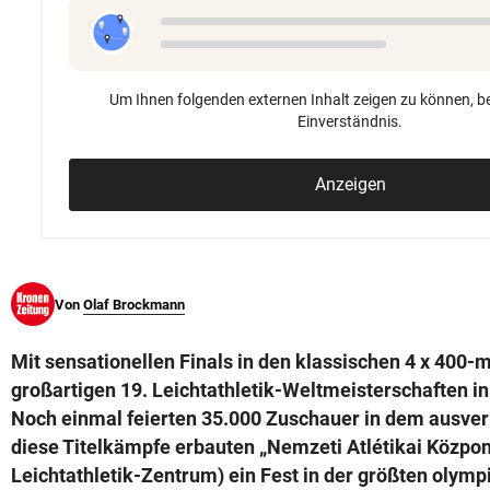
© Krone Multimedia GmbH & Co KG 2026
Muthgasse 2, 1190 Wien
Um Ihnen folgenden externen Inhalt zeigen zu können, be
Einverständnis.
Anzeigen
Von
Olaf Brockmann
Mit sensationellen Finals in den klassischen 4 x 400-
großartigen 19. Leichtathletik-Weltmeisterschaften i
Noch einmal feierten 35.000 Zuschauer in dem ausverk
diese Titelkämpfe erbauten „Nemzeti Atlétikai Közpon
Leichtathletik-Zentrum) ein Fest in der größten olym