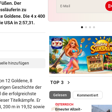
Füßen. Der
se
E-Mail
ssläuferin zu
LÄNDLE-KICKER SIEGEN
geste
te Goldene. Die 4 x 400
3:1 nach 0:1! Altach dreht De
gegen WSG Tirol
ie USA in 2:57,31.
NACH WIEN AUF MYKONOS
geste
Luxus am Meer! Sabalenka
gewährt private Einblicke
uelle hinzufügen
on 12 Goldene, 8
chevron_right
TOP 3
ährigen Geschichte der
 die erfolgreichste
(ausgewählt)
Gelesen
Kommentiert
ieser Titelkämpfe. Er
ÖSTERREICH
83, 200 m in 19,52 sowie
Erneuter Allzeit-