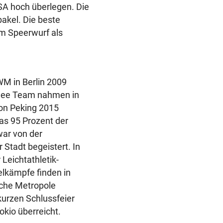
SA hoch überlegen. Die
akel. Die beste
im Speerwurf als
WM in Berlin 2009
ugee Team nahmen in
von Peking 2015
as 95 Prozent der
war von der
Stadt begeistert. In
Leichtathletik-
elkämpfe finden in
ische Metropole
kurzen Schlussfeier
okio überreicht.