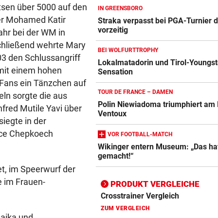
tsen über 5000 auf den
IN GREENSBORO
ier Mohamed Katir
Straka verpasst bei PGA-Turnier 
vorzeitig
Action-Cam Vergleich
ahr bei der WM in
chließend wehrte Mary
ZUM VERGLEICH
BEI WOLFURTTROPHY
03 den Schlussangriff
Lokalmatadorin und Tirol-Youngst
Crosstrainer Vergleich
 mit einem hohen
Sensation
ZUM VERGLEICH
 Fans ein Tänzchen auf
TOUR DE FRANCE – DAMEN
eln sorgte die aus
E-Bike Vergleich
Polin Niewiadoma triumphiert am
fred Mutile Yavi über
ZUM VERGLEICH
Ventoux
iegte in der
rice Chepkoech
Elektro-Scooter Vergleich
VOR FOOTBALL-MATCH
Wikinger entern Museum: „Das ha
ZUM VERGLEICH
gemacht!“
Ergometer Vergleich
et, im Speerwurf der
ZUM VERGLEICH
e im Frauen-
PRODUKT VERGLEICHE
Fahrrad Test
ZUM VERGLEICH
aika und