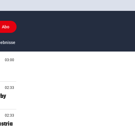
Abo
y
gebnisse
US-Sport
03:00
02:33
rby
02:33
stria