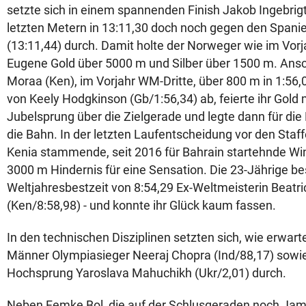
setzte sich in einem spannenden Finish Jakob Ingebrig
letzten Metern in 13:11,30 doch noch gegen den Span
(13:11,44) durch. Damit holte der Norweger wie im Vorj
Eugene Gold über 5000 m und Silber über 1500 m. Ans
Moraa (Ken), im Vorjahr WM-Dritte, über 800 m in 1:56,
von Keely Hodgkinson (Gb/1:56,34) ab, feierte ihr Gold
Jubelsprung über die Zielgerade und legte dann für die
die Bahn. In der letzten Laufentscheidung vor den Staff
Kenia stammende, seit 2016 für Bahrain startehnde Win
3000 m Hindernis für eine Sensation. Die 23-Jährige bes
Weltjahresbestzeit von 8:54,29 Ex-Weltmeisterin Beat
(Ken/8:58,98) - und konnte ihr Glück kaum fassen.
In den technischen Disziplinen setzten sich, wie erwart
Männer Olympiasieger Neeraj Chopra (Ind/88,17) sowi
Hochsprung Yaroslava Mahuchikh (Ukr/2,01) durch.
Neben Femke Bol, die auf der Schlusgeraden noch Jam