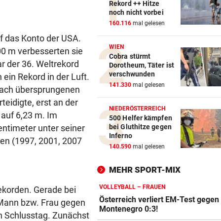
Rekord ++ Hitze
noch nicht vorbei
160.116
mal gelesen
uf das Konto der USA.
WIEN
400 m verbesserten sie
Cobra stürmt
r der 36. Weltrekord
Dorotheum, Täter ist
verschwunden
ein Rekord in der Luft.
141.330
mal gelesen
 nach übersprungenen
teidigte, erst an der
NIEDERÖSTERREICH
auf 6,23 m. Im
500 Helfer kämpfen
entimeter unter seiner
bei Gluthitze gegen
Inferno
ten (1997, 2001, 2007
140.590
mal gelesen
MEHR SPORT-MIX
VOLLEYBALL – FRAUEN
Rekorden. Gerade bei
Österreich verliert EM-Test gegen
Mann bzw. Frau gegen
Montenegro 0:3!
n Schlusstag. Zunächst