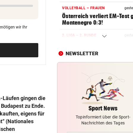
VOLLEYBALL – FRAUEN
geste
Österreich verliert EM-Test
Montenegro 0:3!
nötigen wir Ihr
2. LIGA – 2. RUNDE
geste
3:0! Absteiger BW Linz schie
Wacker Innsbruck ab
NEWSLETTER
NACH ELFER-RÜCKNAHME
geste
Hinterseer über VAR: „Ist ei
absoluter Skandal!“
SONNTAG NOCH IM KASTEN
geste
Klubs aus Holland und Italie
m-Läufen gingen die
locken WAC-Goalie
n Budapest zu Ende.
Sport News
auften, eigens für
Topinformiert über die Sport-
BEI BARESI-ABSCHIED
geste
t“ (Nationales
Nachrichten des Tages
Brasilien-Legende schockt 
pischen
mit Mallet-Finger