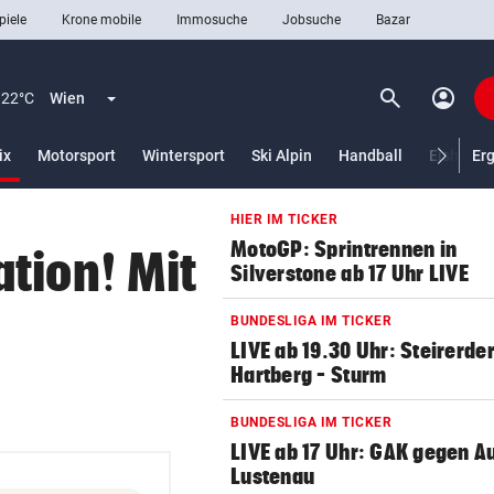
piele
Krone mobile
Immosuche
Jobsuche
Bazar
search
account_circle
Menü aufklappen
Suchen
22°C
Wien
(ausgewählt)
ix
Motorsport
Wintersport
Ski Alpin
Handball
Eishocke
Er
HIER IM TICKER
len
MotoGP: Sprintrennen in
tion! Mit
Silverstone ab 17 Uhr LIVE
BUNDESLIGA IM TICKER
LIVE ab 19.30 Uhr: Steirerde
Hartberg – Sturm
BUNDESLIGA IM TICKER
LIVE ab 17 Uhr: GAK gegen Au
Lustenau