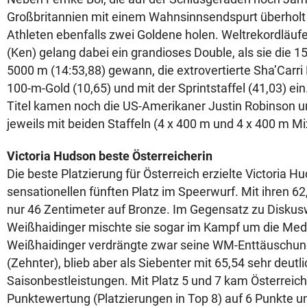
Großbritannien mit einem Wahnsinnsendspurt überholt h
Athleten ebenfalls zwei Goldene holen. Weltrekordläufe
(Ken) gelang dabei ein grandioses Double, als sie die 1
5000 m (14:53,88) gewann, die extrovertierte Sha’Carr
100-m-Gold (10,65) und mit der Sprintstaffel (41,03) ein
Titel kamen noch die US-Amerikaner Justin Robinson u
jeweils mit beiden Staffeln (4 x 400 m und 4 x 400 m 
Victoria Hudson beste Österreicherin
Die beste Platzierung für Österreich erzielte Victoria H
sensationellen fünften Platz im Speerwurf. Mit ihren 62
nur 46 Zentimeter auf Bronze. Im Gegensatz zu Diskus
Weißhaidinger mischte sie sogar im Kampf um die Meda
Weißhaidinger verdrängte zwar seine WM-Enttäuschu
(Zehnter), blieb aber als Siebenter mit 65,54 sehr deutl
Saisonbestleistungen. Mit Platz 5 und 7 kam Österreich
Punktewertung (Platzierungen in Top 8) auf 6 Punkte un