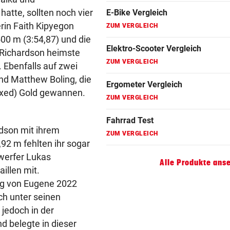
atte, sollten noch vier
Fahrradanhänger Vergleich
rin Faith Kipyegon
ZUM VERGLEICH
500 m (3:54,87) und die
i Richardson heimste
Faszienrolle Vergleich
. Ebenfalls auf zwei
ZUM VERGLEICH
nd Matthew Boling, die
Hoverboard Vergleich
Mixed) Gold gewannen.
ZUM VERGLEICH
Kinderfahrrad Vergleich
udson mit ihrem
ZUM VERGLEICH
,92 m fehlten ihr sogar
werfer Lukas
Alle Produkte ans
illen mit.
ng von Eugene 2022
ich unter seinen
 jedoch in der
d belegte in dieser