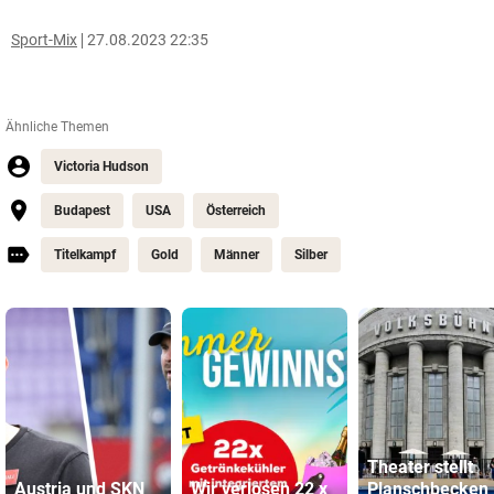
Sport-Mix
27.08.2023 22:35
Ähnliche Themen
Victoria Hudson
Budapest
USA
Österreich
Titelkampf
Gold
Männer
Silber
Theater stellt
Austria und SKN
Wir verlosen 22 x
Planschbecken