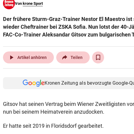
Von
krone Sport
© Krone Multimedia GmbH & Co KG 2026
Muthgasse 2, 1190 Wien
Der frühere Sturm-Graz-Trainer Nestor El Maestro ist 
wieder Cheftrainer bei ZSKA Sofia. Nun lotst der 40-J
FAC-Co-Trainer Aleksandar Gitsov zum bulgarischen T
play_arrow
Artikel anhören
Teilen
Kronen Zeitung als bevorzugte Google-Q
Gitsov hat seinen Vertrag beim Wiener Zweitligisten v
nun bei seinem Heimatverein anzudocken.
Er hatte seit 2019 in Floridsdorf gearbeitet.