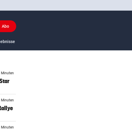
Abo
y
gebnisse
US-Sport
7 Minuten
Star
0 Minuten
Rallye
0 Minuten