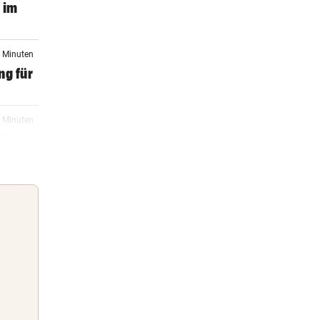
 im
4 Minuten
ng für
5 Minuten
 Trara
7 Minuten
0 Minuten
nnel
Guten Morgen
Morgens topinformiert über die
5 Minuten