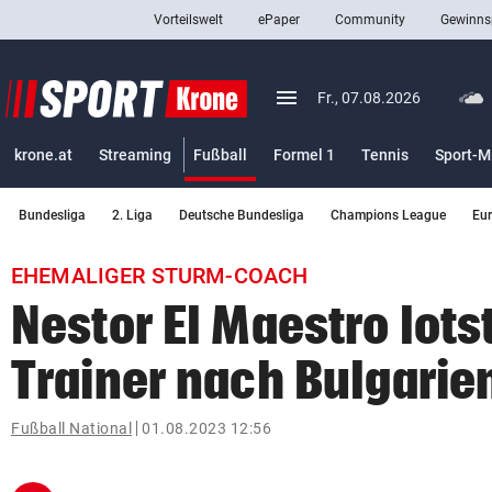
Vorteilswelt
ePaper
Community
Gewinns
close
Schließen
menu
Menü aufklappen
Fr., 07.08.2026
Abonnieren
(ausgewählt)
krone.at
Streaming
Fußball
Formel 1
Tennis
Sport-M
account_circle
arrow_right
Anmelden
Bundesliga
2. Liga
Deutsche Bundesliga
Champions League
Eu
pin_drop
arrow_right
Bundesland auswäh
Wien
EHEMALIGER STURM-COACH
bookmark
Merkliste
Nestor El Maestro lots
Trainer nach Bulgarie
Suchbegriff
search
eingeben
Fußball National
01.08.2023 12:56