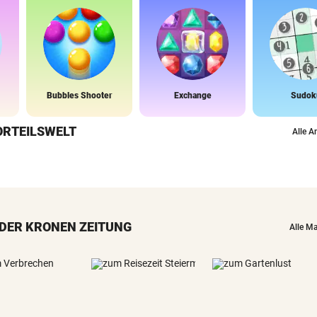
Bubbles Shooter
Exchange
Sudok
ORTEILSWELT
Alle A
DER KRONEN ZEITUNG
Alle M