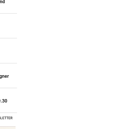
und
r
egner
9.30
LETTER