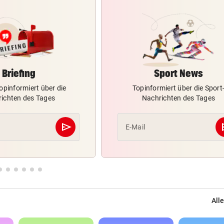
Briefing
Sport News
opinformiert über die
Topinformiert über die Sport
ichten des Tages
Nachrichten des Tages
send
s
E-Mail
Abschicken
Alle