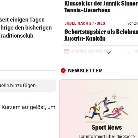
Klassek ist der Jannik Sinner
Tennis-Unterhaus
seit einigen Tagen
JUBEL NACH 2:1-SIEG
vor 2
ährige den bisherigen
Geburtstagsbier als Belohnu
raditionsclub.
Austria-Kapitän
HÜRDEN-ASS BEI EM:
vor 2
„Ich versuche bewusst, kein
darum zu machen“
NEWSLETTER
PERFEKTER ZIELEINLAUF
vor 3
uelle hinzufügen
Feurstein sprintet bei
Guadeloupe-Tour zum Sieg
or Kurzem aufgelöst, um
VOR DUELL GEGEN STURM
vor 4
Warum Hartberg schon im Tu
„scharf“ wird
Sport News
Topinformiert über die Sport-
AM WEG ZU OLYMPIA
vor 5