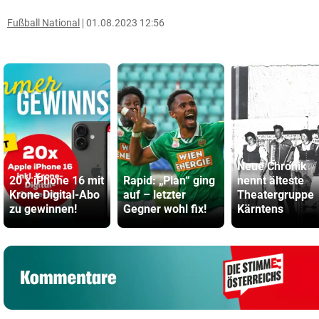
Fußball National
01.08.2023 12:56
Neue Chronik
20 x iPhone 16 mit
Rapid: „Plan“ ging
nennt älteste
Krone Digital-Abo
auf – letzter
Theatergruppe
zu gewinnen!
Gegner wohl fix!
Kärntens