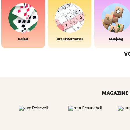
Solitär
Kreuzworträtsel
Mahjong
V
MAGAZINE 