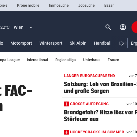
piele
Krone mobile
Immosuche
Jobsuche
Bazar
search
account_circle
Menü aufklappen
Suchen
22°C
Wien
ix
Motorsport
Wintersport
Ski Alpin
Handball
Eishocke
Er
ropa League
International
Regionalliga
Unterhaus
Frauen
len
LANGER EUROPACUPABEND
vor 
Salzburg: Lob von Brasilien-
t FAC-
und große Sorgen
n
GROSSE AUFREGUNG
vor 1
Brandgefahr? Hitze löst vor 
Störfeuer aus
HOCKEYCRACKS IM SOMMER
vor 1