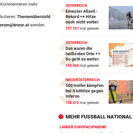
ein Kommentieren mehr
ÖSTERREICH
Erneuter Allzeit-
skutieren:
Themenübersicht
.
Rekord ++ Hitze
noch nicht vorbei
forum@krone.at
wenden.
157.751
mal gelesen
ÖSTERREICH
Das waren die
heißesten Orte ++
So geht es weiter
155.065
mal gelesen
NIEDERÖSTERREICH
500 Helfer kämpfen
bei Gluthitze gegen
Inferno
138.472
mal gelesen
MEHR FUSSBALL NATIONAL
LANGER EUROPACUPABEND