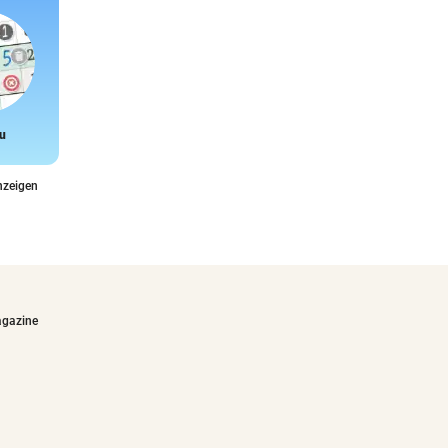
u
Snake
nzeigen
agazine