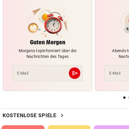
Guten Morgen
Morgens topinformiert über die
Abends t
Nachrichten des Tages
Nachr
send
E-Mail
E-Mail
Abschicken
chevron_right
KOSTENLOSE SPIELE