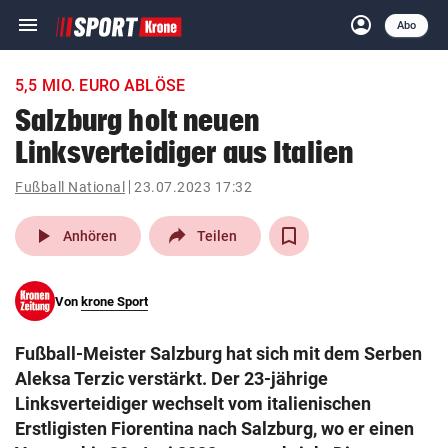
menu
account_circle
Navigation
Anmelden
Abo
close
Schließen
ein-/ausklappen
5,5 MIO. EURO ABLÖSE
Abonnieren
Salzburg holt neuen
Linksverteidiger aus Italien
account_circle
arrow_right
Anmelden
Fußball National
23.07.2023 17:32
pin_drop
arrow_right
Bundesland auswäh
Wien
play_arrow
Anhören
Teilen
bookmark
Merkliste
Von
krone Sport
Suchbegriff
search
Fußball-Meister Salzburg hat sich mit dem Serben
eingeben
Aleksa Terzic verstärkt. Der 23-jährige
Linksverteidiger wechselt vom italienischen
Erstligisten Fiorentina nach Salzburg, wo er einen