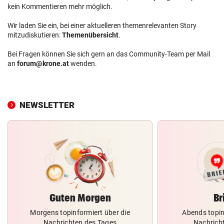
kein Kommentieren mehr möglich.
Wir laden Sie ein, bei einer aktuelleren themenrelevanten Story
mitzudiskutieren:
Themenübersicht
.
Bei Fragen können Sie sich gern an das Community-Team per Mail
an
forum@krone.at
wenden.
NEWSLETTER
Guten Morgen
Br
Morgens topinformiert über die
Abends topin
Nachrichten des Tages
Nachrich