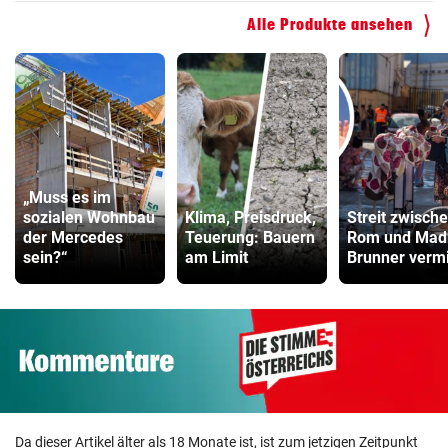
Alle Produkte ansehen
„Muss es im
sozialen Wohnbau
Klima, Preisdruck,
Streit zwisch
der Mercedes
Teuerung: Bauern
Rom und Madr
sein?“
am Limit
Brunner vermi
Da dieser Artikel älter als 18 Monate ist, ist zum jetzigen Zeitpunkt