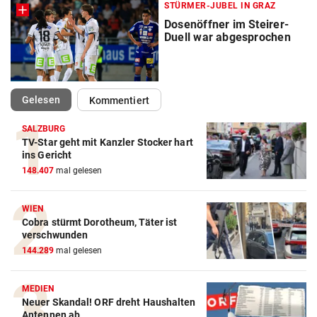
STÜRMER-JUBEL IN GRAZ
Dosenöffner im Steirer-
Duell war abgesprochen
(ausgewählt)
Gelesen
Kommentiert
SALZBURG
TV-Star geht mit Kanzler Stocker hart
Action-Cam Vergleich
ins Gericht
148.407
mal gelesen
ZUM VERGLEICH
Crosstrainer Vergleich
WIEN
Cobra stürmt Dorotheum, Täter ist
ZUM VERGLEICH
verschwunden
144.289
mal gelesen
E-Bike Vergleich
ZUM VERGLEICH
MEDIEN
Neuer Skandal! ORF dreht Haushalten
Elektro-Scooter Vergleich
Antennen ab