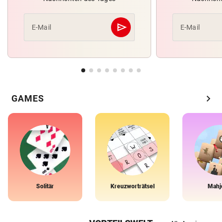
send
E-Mail
E-Mail
Abschicken
chevron_right
GAMES
Solitär
Kreuzworträtsel
Mahj