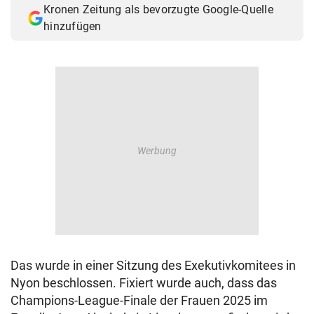
Kronen Zeitung als bevorzugte Google-Quelle
© Krone Multimedia GmbH & Co KG 2026
hinzufügen
Muthgasse 2, 1190 Wien
Das wurde in einer Sitzung des Exekutivkomitees in
Nyon beschlossen. Fixiert wurde auch, dass das
Champions-League-Finale der Frauen 2025 im