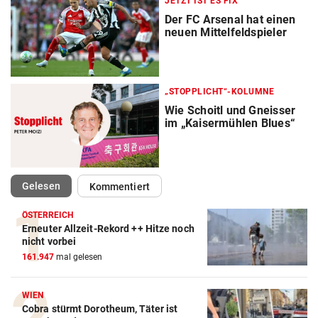
JETZT IST ES FIX
Der FC Arsenal hat einen
neuen Mittelfeldspieler
„STOPPLICHT“-KOLUMNE
Wie Schoitl und Gneisser
im „Kaisermühlen Blues“
(ausgewählt)
Gelesen
Kommentiert
ÖSTERREICH
Erneuter Allzeit-Rekord ++ Hitze noch
nicht vorbei
161.947
mal gelesen
WIEN
Cobra stürmt Dorotheum, Täter ist