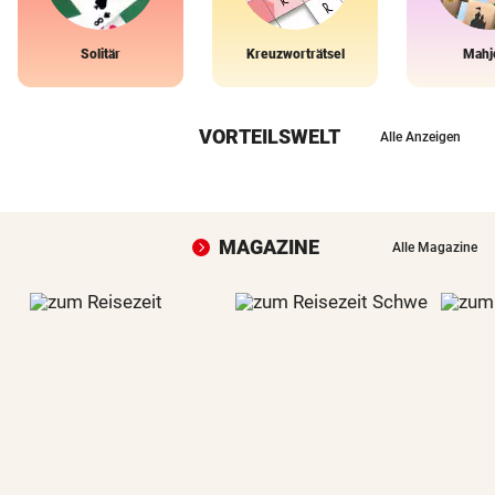
Solitär
Kreuzworträtsel
Mahj
VORTEILSWELT
Alle Anzeigen
MAGAZINE
Alle Magazine