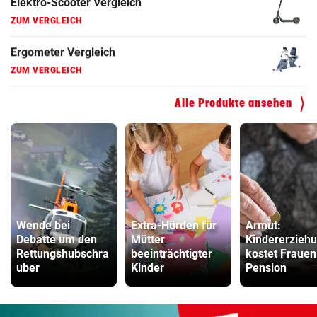
Fahrradanhänger Vergleich
ZUM VERGLEICH
Faszienrolle Vergleich
ZUM VERGLEICH
Alle Produkte ansehen
Hoverboard Vergleich
ZUM VERGLEICH
Kinderfahrrad Vergleich
ZUM VERGLEICH
Wende bei
Extra-Hürden für
Armut:
Debatte um den
Mütter
Kindererzieh
Rettungshubschra
beeinträchtigter
kostet Frauen
uber
Kinder
Pension