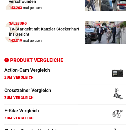
verschwunden
143.263
mal gelesen
Action-Cam Vergleich
ZUM VERGLEICH
SALZBURG
TV-Star geht mit Kanzler Stocker hart
Crosstrainer Vergleich
ins Gericht
142.819
mal gelesen
ZUM VERGLEICH
E-Bike Vergleich
PRODUKT VERGLEICHE
ZUM VERGLEICH
Elektro-Scooter Vergleich
ZUM VERGLEICH
Ergometer Vergleich
ZUM VERGLEICH
Fahrrad Test
ZUM VERGLEICH