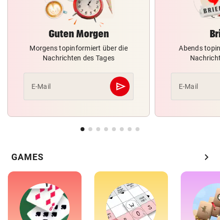
Guten Morgen
Br
Morgens topinformiert über die
Abends topin
Nachrichten des Tages
Nachrich
send
E-Mail
E-Mail
Abschicken
chevron_right
GAMES