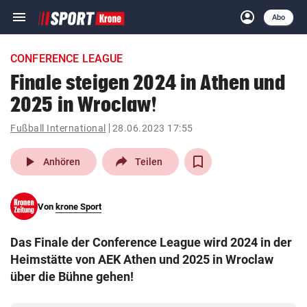
menu
account_circle
Navigation
Anmelden
Abo
close
Schließen
ein-/ausklappen
CONFERENCE LEAGUE
Abonnieren
Finale steigen 2024 in Athen und
2025 in Wroclaw!
account_circle
arrow_right
Anmelden
Fußball International
28.06.2023 17:55
pin_drop
arrow_right
Bundesland auswäh
Wien
play_arrow
Anhören
Teilen
bookmark
Merkliste
Von
krone Sport
Suchbegriff
search
Das Finale der Conference League wird 2024 in der
eingeben
Heimstätte von AEK Athen und 2025 in Wroclaw
über die Bühne gehen!