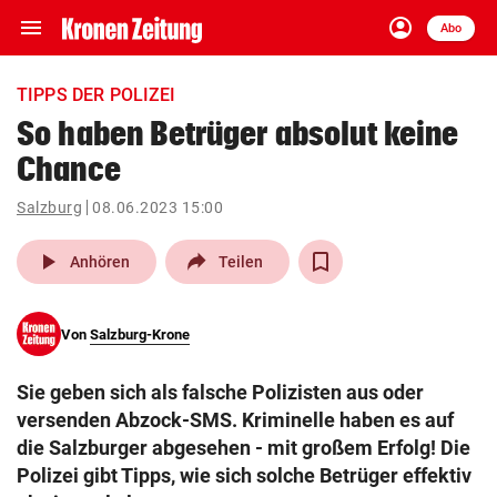
menu
account_circle
Navigation
Anmelden
Abo
close
Schließen
ein-/ausklappen
TIPPS DER POLIZEI
Abonnieren
So haben Betrüger absolut keine
Chance
account_circle
arrow_right
Anmelden
Salzburg
08.06.2023 15:00
pin_drop
arrow_right
Bundesland auswäh
Wien
play_arrow
Anhören
Teilen
bookmark
Merkliste
Von
Salzburg-Krone
Suchbegriff
search
Sie geben sich als falsche Polizisten aus oder
eingeben
versenden Abzock-SMS. Kriminelle haben es auf
die Salzburger abgesehen - mit großem Erfolg! Die
Polizei gibt Tipps, wie sich solche Betrüger effektiv