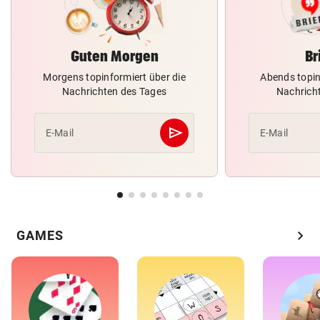
Guten Morgen
Br
Morgens topinformiert über die
Abends topin
Nachrichten des Tages
Nachrich
send
E-Mail
E-Mail
Abschicken
chevron_right
GAMES