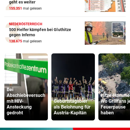
geht es weiter
155.351
mal gelesen
NIEDERÖSTERREICH
500 Helfer kämpfen bei Gluthitze
gegen Inferno
138.675
mal gelesen
Bei
Abschiebeversuch
Hitze-Hamme
mit HIV-
Geburtstagsbier
Wo Grillfans j
Ansteckung
als Belohnung für
Feuerpause
gedroht
Austria-Kapitän
haben