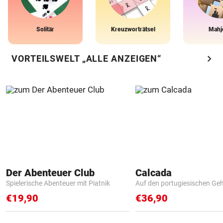
Solitär
Kreuzworträtsel
Mahj
chevron_right
VORTEILSWELT „ALLE ANZEIGEN“
Der Abenteuer Club
Calcada
Spielerische Abenteuer mit Piatnik
Auf den portugiesischen G
€19,90
€36,90