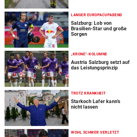
LANGER EUROPACUPABEND
Salzburg: Lob von
Brasilien-Star und große
Sorgen
„KRONE“-KOLUMNE
Austria Salzburg setzt auf
das Leistungsprinzip
TROTZ KRANKHEIT
Starkoch Lafer kann’s
nicht lassen
WOHL SCHWER VERLETZT