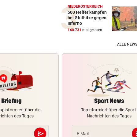
NIEDERÖSTERREICH
500 Helfer kämpfen
bei Gluthitze gegen
Inferno
140.731
mal gelesen
ALLE NEWS
Briefing
Sport News
opinformiert über die
Topinformiert über die Sport
ichten des Tages
Nachrichten des Tages
send
s
E-Mail
Abschicken