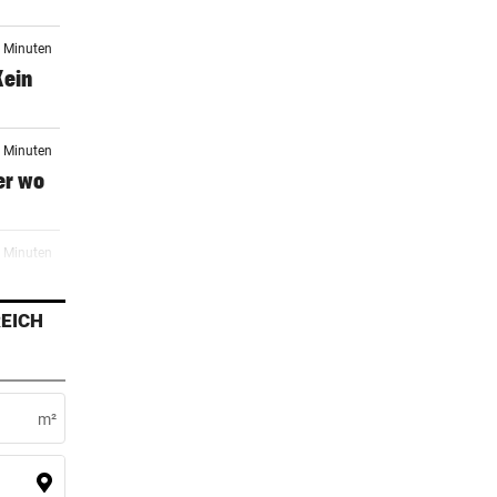
1 Minuten
Kein
2 Minuten
er wo
6 Minuten
rste
EICH
4 Minuten
en
m²
er Stunde
KH