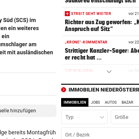
Südkorea entschuldigt sich
STREIT GEHT WEITER
vor 2
y Süd (SCS) im
Richter aus Zug geworfen: „
en ein weiteres
Anspruch auf Sitz“
 ein
„KRONE“-KOMMENTAR
vor 2
umschlager am
Strittiger Kanzler-Sager: Ab
it mit ausländischen
er recht hat …
TOPSPIELERIN
vor 3
„Salzburg war für mich die e
Wahl“
IMMOBILIEN NIEDERÖSTERR
WM-TEAMCHEF STINKSAUER
vor 4
IMMOBILIEN
JOBS
AUTOS
BAZAR
„Ratte“: Hat Cannavaro ein
uelle hinzufügen
Verräter im Team?
Typ
ARBEIT UND URLAUB
vor ein
ge bereits Montagfrüh
Steirische Ärztin tauschte L