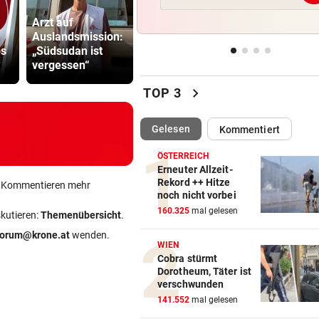
Zwangspause: „Seltsam! So
Arzt auf
Verdächtig
etwas kommt nie vor“
Auslandsmission:
„Nur Pflicht erfüllt,
Zahlungen 
bs
„Südsudan ist
brauchen
Infantino-
FLUCH DER KARIBIK
vor 
vergessen“
Ausrufezeichen!“
Mitarbeiter
Rückschlag kam für „Captai
chevron_right
Colin“ im Zeitfahren
TOP 3
UEFA BESTÄTIGT:
vor 
(ausgewählt)
Gelesen
Kommentiert
Verdächtige Zahlungen an
Infantino-Mitarbeiterin
ÖSTERREICH
Erneuter Allzeit-
Rekord ++ Hitze
ein Kommentieren mehr
HANDSCHRIFT VON PIG
vor 
noch nicht vorbei
Tirolerinnen für diverse Top
160.325
mal gelesen
skutieren:
Themenübersicht
.
im ORF bestellt
forum@krone.at
wenden.
WIEN
Cobra stürmt
Dorotheum, Täter ist
verschwunden
141.552
mal gelesen