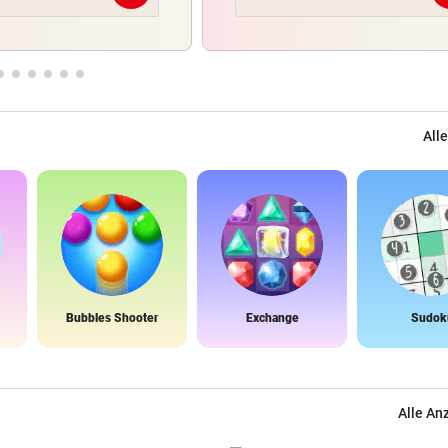
Alle
Bubbles Shooter
Exchange
Sudok
Alle An