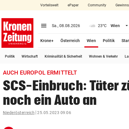
Vorteilswelt
ePaper
Community
Gewinns
close
Schließen
menu
Menü aufklappen
Sa., 08.08.2026
23°C
Wien
Abonnieren
(ausgewählt)
Krone+
Österreich
Wien
Politik
Star
account_circle
arrow_right
Anmelden
Politik
Wirtschaft
Kriminalität & Sicherheit
Wohnen & Verkehr
La
pin_drop
arrow_right
Bundesland auswäh
Wien
AUCH EUROPOL ERMITTELT
bookmark
Merkliste
SCS-Einbruch: Täter 
noch ein Auto an
Suchbegriff
search
eingeben
Niederösterreich
25.05.2023 09:06