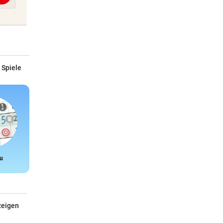
 Spiele
u
Snake
zeigen