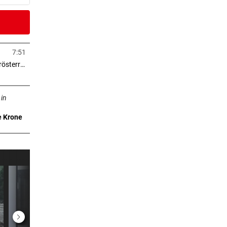
er Stunde
nkte“
7:51
in neuem Tab öffnen
> 2.000 Eigentumswohnungen in Niederösterreich
er Stunde
neuem Tab öffnen
 in
e Krone
er Stunde
I
2 Stunden
 eine
2 Stunden