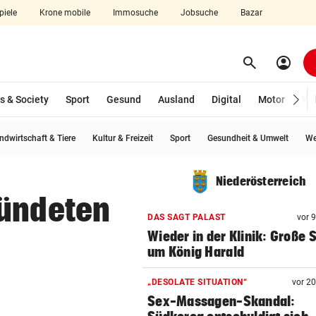
piele
Krone mobile
Immosuche
Jobsuche
Bazar
search
account_circle
Menü aufklappen
Suchen
s & Society
Sport
Gesund
Ausland
Digital
Motor
Wir
ndwirtschaft & Tiere
Kultur & Freizeit
Sport
Gesundheit & Umwelt
We
len
Niederösterreich
zündeten
DAS SAGT PALAST
vor 
Wieder in der Klinik: Große 
um König Harald
„DESOLATE SITUATION“
vor 2
Sex-Massagen-Skandal: