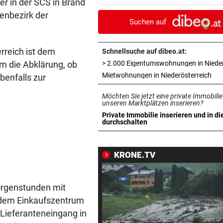
er in der SCS in Brand
gegen „Traumschiff“
enbezirk der
Suchen auf
PEDALE VERWECHSELT
vor ein
Tiroler Seniorin (76) „verse
rreich ist dem
Auto in Baugrube
Schnellsuche auf dibeo.at:
m die Abklärung, ob
TRAINER ZARIC DEUTLICH
vor ein
in 
Mietwohnungen in Niederösterreich
enfalls zur
Trotz 3:1 gegen WSG bleibt
Möchten Sie jetzt eine private Immobilie
Altachern ein Problem
unseren Marktplätzen inserieren?
Private Immobilie inserieren und in di
FÄHIGKEITEN BEDENKLICH
vor ein
in neuem Tab öffnen
durchschalten
Sorge um Sicherheit: OpenA
muss neue KI einhegen
KRONE.TV
WARTEN AUF DEN SIEG?
vor 
GAK-Heimstart: „Qualität ist
orgenstunden mit
ganz andere!“
 dem Einkaufszentrum
500 STATT FÜNF EURO
vor 
 Lieferanteneingang in