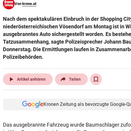
Von
krone.at
© Krone Multimedia GmbH & Co KG 2026
Muthgasse 2, 1190 Wien
Nach dem spektakulären Einbruch in der Shopping Cit
niederösterreichischen Vösendorf am Montag ist in Wi
ausgebranntes Auto sichergestellt worden. Es bestehe
Tatzusammenhang, sagte Polizeisprecher Johann Ba
Donnerstag. Die Ermittlungen laufen in Zusammenarbe
Polizeibehörden.
play_arrow
Artikel anhören
Teilen
Kronen Zeitung als bevorzugte Google-Q
Das ausgebrannte Fahrzeug wurde Baumschlager zufol