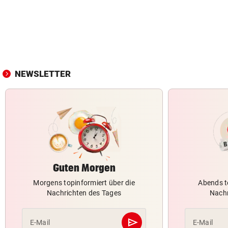
NEWSLETTER
Guten Morgen
Morgens topinformiert über die
Abends t
Nachrichten des Tages
Nachr
send
E-Mail
E-Mail
Abschicken