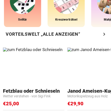
Solitär
Kreuzworträtsel
Mahj
chevron_right
VORTEILSWELT „ALLE ANZEIGEN“
Fetzblau oder Schnieseln
Janod Ameisen-Ku
Wetter verstehen - von Sigi Fink
Motorikspielzeug aus Holz
€25,00
€29,90