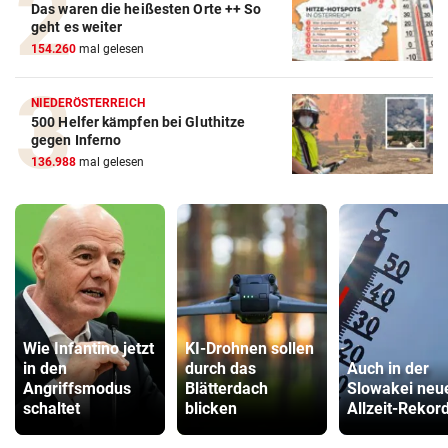
Das waren die heißesten Orte ++ So
geht es weiter
154.260
mal gelesen
NIEDERÖSTERREICH
500 Helfer kämpfen bei Gluthitze
gegen Inferno
136.988
mal gelesen
Wie Infantino jetzt
KI-Drohnen sollen
in den
durch das
Auch in der
Angriffsmodus
Blätterdach
Slowakei neu
schaltet
blicken
Allzeit-Rekor