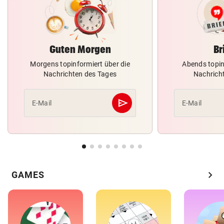
Guten Morgen
Br
Morgens topinformiert über die
Abends topin
Nachrichten des Tages
Nachrich
send
E-Mail
E-Mail
Abschicken
chevron_right
GAMES