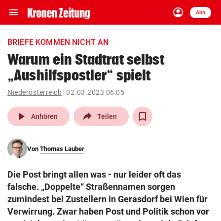
menu
account_circle
Navigation
Anmelden
Abo
close
Schließen
ein-/ausklappen
BRIEFE KOMMEN NICHT AN
Abonnieren
Warum ein Stadtrat selbst
„Aushilfspostler“ spielt
account_circle
arrow_right
Anmelden
Niederösterreich
02.03.2023 06:05
pin_drop
arrow_right
Bundesland auswäh
Wien
play_arrow
Anhören
Teilen
bookmark
Merkliste
Von
Thomas Lauber
Suchbegriff
search
Die Post bringt allen was - nur leider oft das
eingeben
falsche. „Doppelte“ Straßennamen sorgen
zumindest bei Zustellern in Gerasdorf bei Wien für
Verwirrung. Zwar haben Post und Politik schon vor