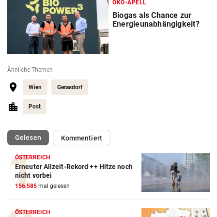
ÖKO-APELL
Biogas als Chance zur
Energieunabhängigkeit?
Ähnliche Themen
Wien
Gerasdorf
Post
(ausgewählt)
Gelesen
Kommentiert
ÖSTERREICH
Erneuter Allzeit-Rekord ++ Hitze noch
nicht vorbei
156.585
mal gelesen
ÖSTERREICH