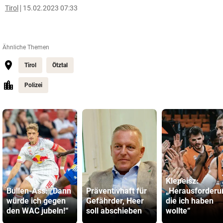
Tirol
15.02.2023 07:33
Ähnliche Themen
Tirol
Ötztal
Polizei
Klepeisz:
Bullen-Ass: „Dann
Präventivhaft für
„Herausforderu
würde ich gegen
Gefährder, Heer
die ich haben
den WAC jubeln!“
soll abschieben
wollte“