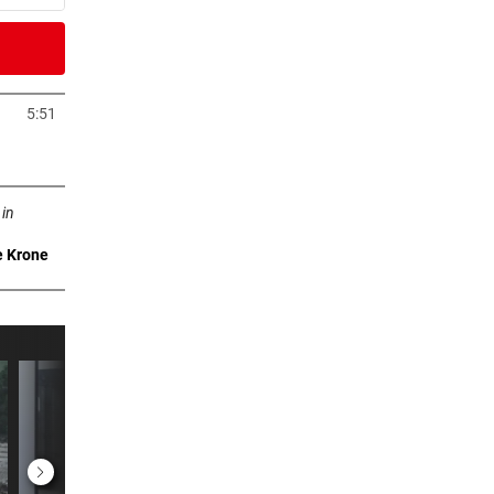
er Stunde
y an
5:51
Tab öffnen
er Stunde
ffnen
ame,
 in
e Krone
er Stunde
eit
er Stunde
etzt:
er Stunde