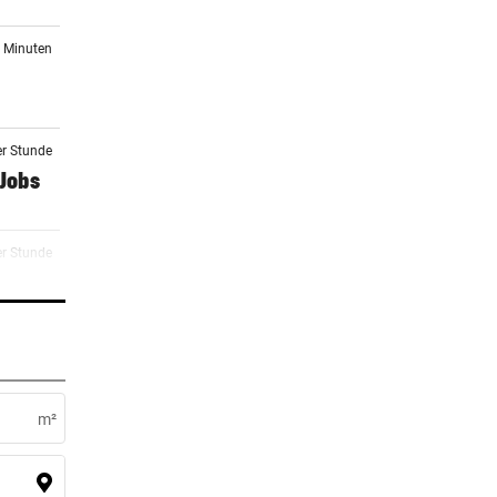
2 Minuten
er Stunde
-Jobs
er Stunde
tes
er Stunde
ben in
m²
er Stunde
nk die