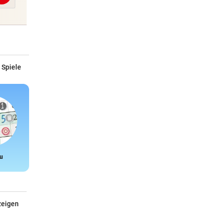
 Spiele
u
Snake
zeigen