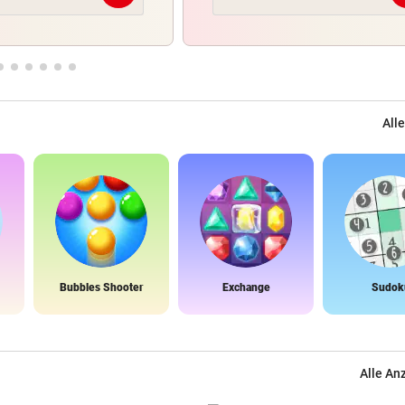
Alle
Bubbles Shooter
Exchange
Sudok
Alle An