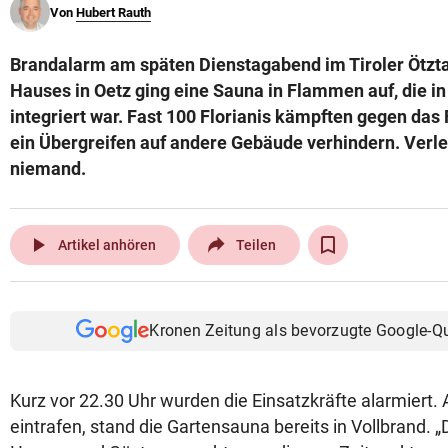
Von
Hubert Rauth
© Krone Multimedia GmbH & Co KG 2026
Muthgasse 2, 1190 Wien
Brandalarm am späten Dienstagabend im Tiroler Ötzta
Hauses in Oetz ging eine Sauna in Flammen auf, die 
integriert war. Fast 100 Florianis kämpften gegen das
ein Übergreifen auf andere Gebäude verhindern. Verl
niemand.
play_arrow
Artikel anhören
Teilen
Kronen Zeitung als bevorzugte Google-Q
Kurz vor 22.30 Uhr wurden die Einsatzkräfte alarmiert. A
eintrafen, stand die Gartensauna bereits in Vollbrand. „