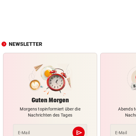
NEWSLETTER
Guten Morgen
Morgens topinformiert über die
Abends t
Nachrichten des Tages
Nachr
send
E-Mail
E-Mail
Abschicken