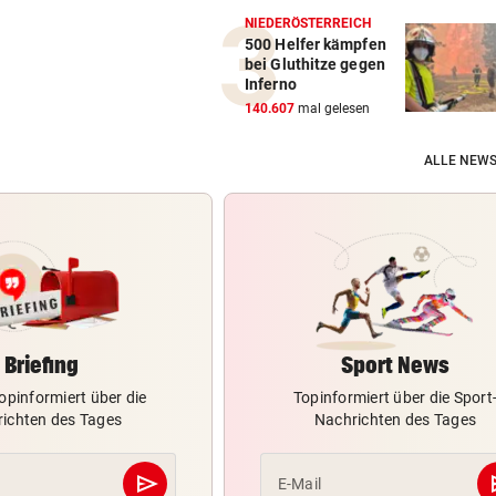
NIEDERÖSTERREICH
500 Helfer kämpfen
bei Gluthitze gegen
Inferno
140.607
mal gelesen
ALLE NEWS
Briefing
Sport News
opinformiert über die
Topinformiert über die Sport
ichten des Tages
Nachrichten des Tages
send
s
E-Mail
Abschicken