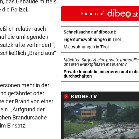
h, das Gebäude mittels
Bahn frei
die Polizei.
Suchen auf
POSSE UM ÖFB-CAMPUS
vor ein
Wie Bezirksvorsteher Nevriv
ßlich relativ rasch
der MA 7 scheitert
Schnellsuche auf dibeo.at:
 auf die umliegenden
in neuem 
Eigentumswohnungen in Tirol
atzkräfte verhindert‘“,
4933,33 € VON BLINDEM
vor ein
in neuem Tab ö
Mietwohnungen in Tirol
schließlich „Brand aus“
Grillhaus-Abzocke: Neuer N
Möchten Sie jetzt eine private Immobilie
und weiter geht‘s
unseren Marktplätzen inserieren?
Private Immobilie inserieren und in di
UMBAU IM STADION
vor ein
in neuem Tab öffnen
durchschalten
Druck kennt die SV Ried derz
ersonen mehr in der
einzig vom Klo
nd gefährdet oder
KRONE.TV
te der Brand von einer
TROTZDEM STARK BEI EM
vor ein
ein. „Aufgrund der
Beim Spazieren am Kopf verl
ischen Brandursache
„War echt blöd“
im Einsatz.
MARIO KUNASEK FORDERT:
vor ein