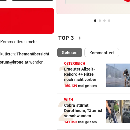
Bullen-Ass: „Dann würde ic
gegen den WAC jubeln!“
„EXTREM ANSTRENGEND“
vor 
Arzt auf Auslandsmission:
chevron_right
„Südsudan ist vergessen“
TOP 3
ein Kommentieren mehr
MÜHSAME ENERGIEWENDE
vor 
(ausgewählt)
Gelesen
Kommentiert
skutieren:
Themenübersicht
.
Heikler Kraftakt: Neue Wind
forum@krone.at
wenden.
brauchen Geduld
ÖSTERREICH
Erneuter Allzeit-
Rekord ++ Hitze
„KRONE“-KOMMENTAR
vor 
noch nicht vorbei
Das Märchen der deutschen
160.139
mal gelesen
Autobauer
WIEN
Cobra stürmt
Dorotheum, Täter ist
verschwunden
141.353
mal gelesen