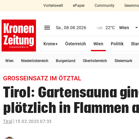
Vorteilswelt
ePaper
Community
Gewinns
close
Schließen
menu
Menü aufklappen
Sa., 08.08.2026
22°C
Wien
Abonnieren
(ausgewählt)
Krone+
Österreich
Wien
Politik
Star
account_circle
arrow_right
Anmelden
Wien
Niederösterreich
Burgenland
Oberösterreich
Steiermark
pin_drop
arrow_right
Bundesland auswäh
Wien
GROSSEINSATZ IM ÖTZTAL
bookmark
Merkliste
Tirol: Gartensauna gi
plötzlich in Flammen 
Suchbegriff
search
eingeben
Tirol
15.02.2023 07:33