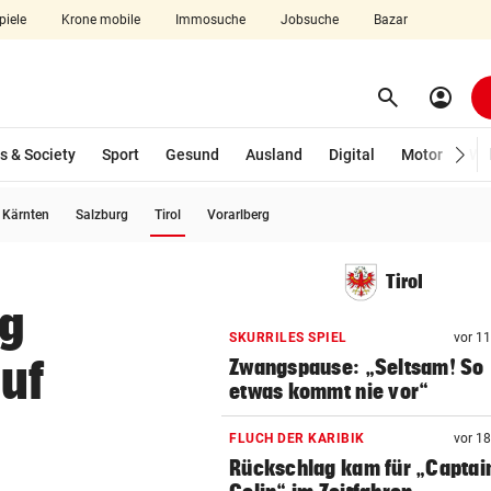
piele
Krone mobile
Immosuche
Jobsuche
Bazar
search
account_circle
Menü aufklappen
Suchen
s & Society
Sport
Gesund
Ausland
Digital
Motor
Wir
(ausgewählt)
Kärnten
Salzburg
Tirol
Vorarlberg
len
Tirol
ng
SKURRILES SPIEL
vor 1
auf
Zwangspause: „Seltsam! So
etwas kommt nie vor“
FLUCH DER KARIBIK
vor 1
Rückschlag kam für „Captai