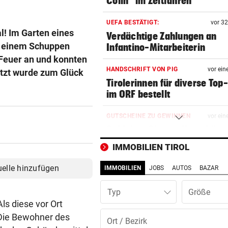
Colin“ im Zeitfahren
UEFA BESTÄTIGT:
vor 3
l! Im Garten eines
Verdächtige Zahlungen an
in einem Schuppen
Infantino-Mitarbeiterin
 Feuer an und konnten
HANDSCHRIFT VON PIG
vor ein
etzt wurde zum Glück
Tirolerinnen für diverse Top
im ORF bestellt
GUTSCHEINE ZU GEWINNEN
vor ein
Schicken Sie uns Ihr schöns
Katzenfoto!
IMMOBILIEN TIROL
NOCH IMMER OHNE PASS
vor ein
uelle hinzufügen
IMMOBILIEN
JOBS
AUTOS
BAZAR
GZSZ-Star Olivia über ihr Le
Österreich
Typ
ls diese vor Ort
VORSCHLAG FÜR ROUTE
vor ein
Die Bewohner des
Land Salzburg hält dem S-Li