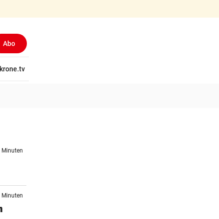
Abo
tschaft
krone.tv
Wissen
Gericht
Kolumnen
Freizeit
Reise
Ti
1 Minuten
8 Minuten
n