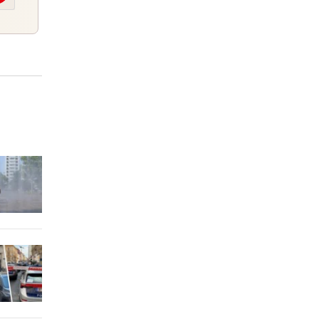
h
2 Stunden
2 Stunden
parks
2 Stunden