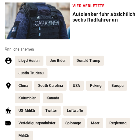
VIER VERLETZTE
Autolenker fuhr absichtlich
sechs Radfahrer an
Ähnliche Themen
Lloyd Austin
Joe Biden
Donald Trump
Justin Trudeau
China
South Carolina
USA
Peking
Europa
Kolumbien
Kanada
US-Militär
Twitter
Luftwaffe
Verteidigungsminister
Spionage
Meer
Regierung
Militär