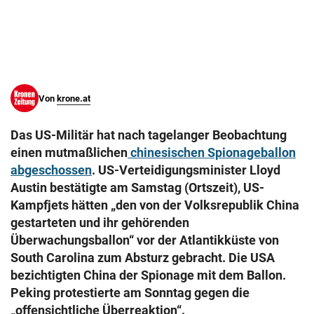
© Krone Multimedia GmbH & Co KG 2026
Muthgasse 2, 1190 Wien
Von
krone.at
Das US-Militär hat nach tagelanger Beobachtung
einen mutmaßlichen
chinesischen Spionageballon
abgeschossen
. US-Verteidigungsminister Lloyd
Austin bestätigte am Samstag (Ortszeit), US-
Kampfjets hätten „den von der Volksrepublik China
gestarteten und ihr gehörenden
Überwachungsballon“ vor der Atlantikküste von
South Carolina zum Absturz gebracht. Die USA
bezichtigten China der Spionage mit dem Ballon.
Peking protestierte am Sonntag gegen die
„offensichtliche Überreaktion“.