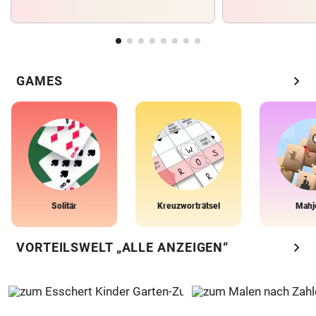
chevron_right
GAMES
Solitär
Kreuzworträtsel
Mahj
chevron_right
VORTEILSWELT „ALLE ANZEIGEN“