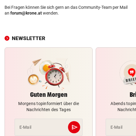
Bei Fragen können Sie sich gern an das Community-Team per Mail
an
forum@krone.at
wenden.
NEWSLETTER
Guten Morgen
Br
Morgens topinformiert über die
Abends topin
Nachrichten des Tages
Nachrich
send
E-Mail
E-Mail
Abschicken