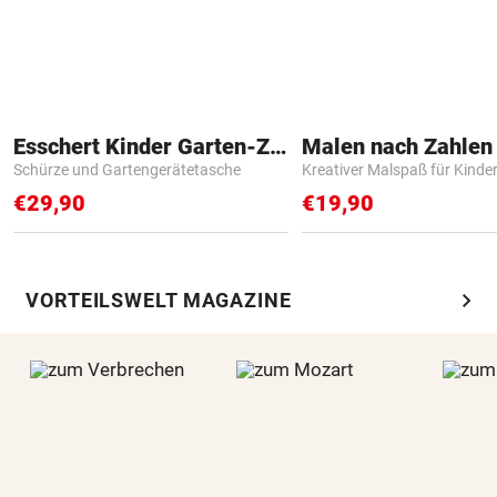
Esschert Kinder Garten-Zubehör
Schürze und Gartengerätetasche
Kreativer Malspaß für Kinde
€29,90
€19,90
chevron_right
VORTEILSWELT MAGAZINE