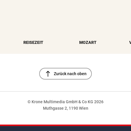
REISEZEIT
MOZART
north
Zurück nach oben
© Krone Multimedia GmbH & Co KG 2026
Muthgasse 2, 1190 Wien
NaN%