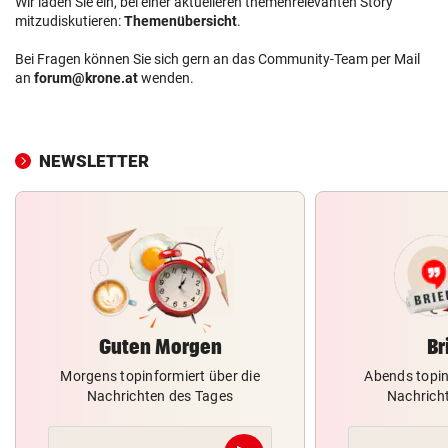
Wir laden Sie ein, bei einer aktuelleren themenrelevanten Story
mitzudiskutieren:
Themenübersicht
.
Bei Fragen können Sie sich gern an das Community-Team per Mail
an
forum@krone.at
wenden.
NEWSLETTER
Guten Morgen
Br
Morgens topinformiert über die
Abends topin
Nachrichten des Tages
Nachrich