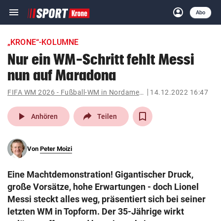
menu
account_circle
Navigation
Anmelden
Abo
close
Schließen
ein-/ausklappen
„KRONE“-KOLUMNE
Abonnieren
Nur ein WM-Schritt fehlt Messi
nun auf Maradona
account_circle
arrow_right
Anmelden
FIFA WM 2026 - Fußball-WM in Nordamerika
14.12.2022 16:47
pin_drop
arrow_right
Bundesland auswäh
Wien
play_arrow
Anhören
Teilen
bookmark
Merkliste
Von
Peter Moizi
Suchbegriff
search
Eine Machtdemonstration! Gigantischer Druck,
eingeben
große Vorsätze, hohe Erwartungen - doch Lionel
Messi steckt alles weg, präsentiert sich bei seiner
letzten WM in Topform. Der 35-Jährige wirkt