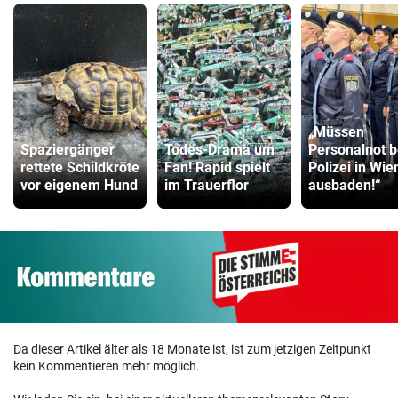
„Müssen
Spaziergänger
Todes-Drama um
Personalnot b
rettete Schildkröte
Fan! Rapid spielt
Polizei in Wie
vor eigenem Hund
im Trauerflor
ausbaden!“
Da dieser Artikel älter als 18 Monate ist, ist zum jetzigen Zeitpunkt
kein Kommentieren mehr möglich.