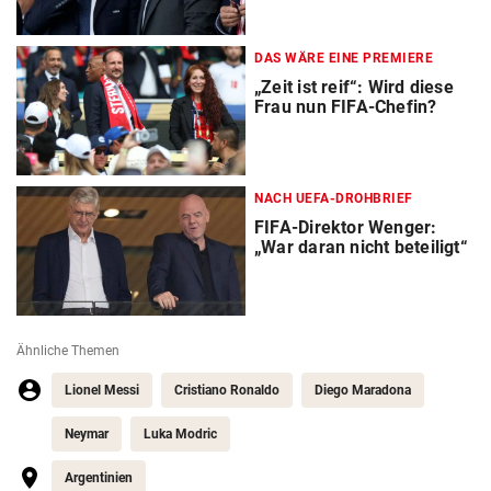
DAS WÄRE EINE PREMIERE
„Zeit ist reif“: Wird diese
Frau nun FIFA-Chefin?
NACH UEFA-DROHBRIEF
FIFA-Direktor Wenger:
„War daran nicht beteiligt“
Ähnliche Themen
Lionel Messi
Cristiano Ronaldo
Diego Maradona
Neymar
Luka Modric
Argentinien