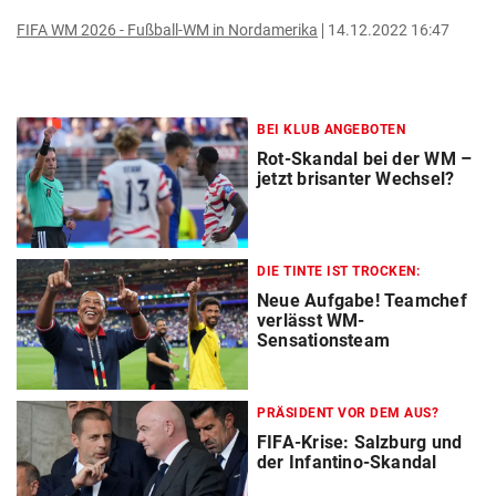
FIFA WM 2026 - Fußball-WM in Nordamerika
14.12.2022 16:47
BEI KLUB ANGEBOTEN
Rot-Skandal bei der WM –
jetzt brisanter Wechsel?
DIE TINTE IST TROCKEN:
Neue Aufgabe! Teamchef
verlässt WM-
Sensationsteam
PRÄSIDENT VOR DEM AUS?
FIFA-Krise: Salzburg und
der Infantino-Skandal