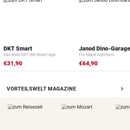
DKT Smart
Janod Dino-Garag
Das erste DKT mit Smart-App
Für kleine Autofans
€31,90
€64,90
chevron_right
VORTEILSWELT MAGAZINE