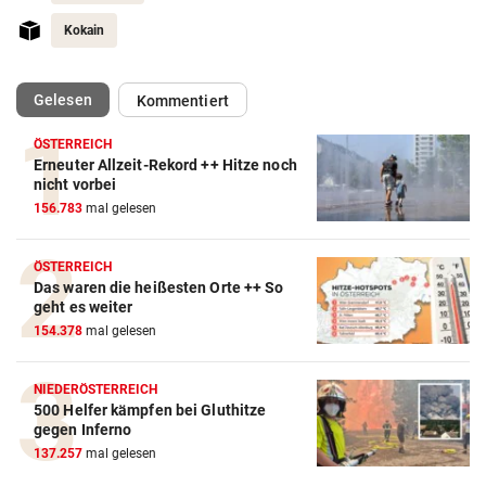
Kokain
(ausgewählt)
Gelesen
Kommentiert
ÖSTERREICH
Erneuter Allzeit-Rekord ++ Hitze noch
nicht vorbei
Action-Cam Vergleich
156.783
mal gelesen
ZUM VERGLEICH
Crosstrainer Vergleich
ÖSTERREICH
Das waren die heißesten Orte ++ So
ZUM VERGLEICH
geht es weiter
154.378
mal gelesen
E-Bike Vergleich
ZUM VERGLEICH
NIEDERÖSTERREICH
500 Helfer kämpfen bei Gluthitze
Elektro-Scooter Vergleich
gegen Inferno
ZUM VERGLEICH
137.257
mal gelesen