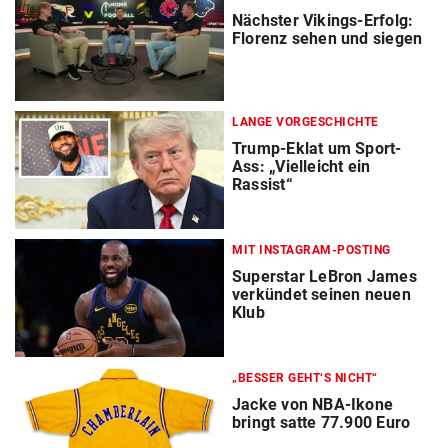
Nächster Vikings-Erfolg:
Florenz sehen und siegen
LANGE VORGESCHICHTE
Trump-Eklat um Sport-
Ass: „Vielleicht ein
Rassist“
MIT INSTAGRAM-POSTING
Superstar LeBron James
verkündet seinen neuen
Klub
„BESSER GEHT‘S NICHT“
Jacke von NBA-Ikone
bringt satte 77.900 Euro