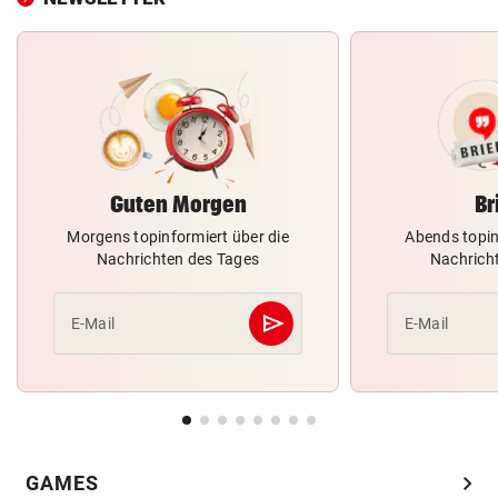
Guten Morgen
Br
Morgens topinformiert über die
Abends topin
Nachrichten des Tages
Nachrich
send
E-Mail
E-Mail
Abschicken
chevron_right
GAMES