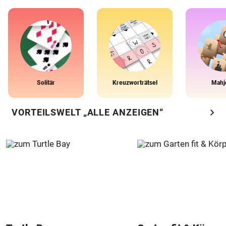
Solitär
Kreuzworträtsel
Mahj
chevron_right
VORTEILSWELT „ALLE ANZEIGEN“