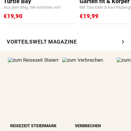
Turtle Bay
Garten fit & Körper 
Aus dem Weg, hier kommen wir!
Mit Toni Klein & Karl Ploberg
€19,90
€19,99
chevron_right
VORTEILSWELT MAGAZINE
REISEZEIT STEIERMARK
VERBRECHEN