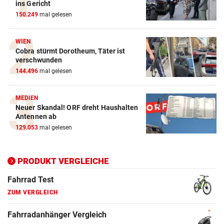
Action-Cam Vergleich
ins Gericht
150.249
mal gelesen
ZUM VERGLEICH
Crosstrainer Vergleich
WIEN
Cobra stürmt Dorotheum, Täter ist
ZUM VERGLEICH
verschwunden
144.496
mal gelesen
E-Bike Vergleich
ZUM VERGLEICH
MEDIEN
Neuer Skandal! ORF dreht Haushalten
Elektro-Scooter Vergleich
Antennen ab
ZUM VERGLEICH
129.053
mal gelesen
Ergometer Vergleich
ZUM VERGLEICH
PRODUKT VERGLEICHE
Fahrrad Test
ZUM VERGLEICH
Fahrradanhänger Vergleich