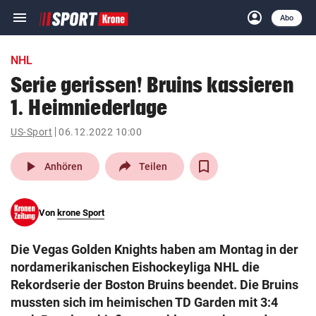
menu
account_circle
Navigation
Anmelden
Abo
close
Schließen
ein-/ausklappen
NHL
Abonnieren
Serie gerissen! Bruins kassieren
1. Heimniederlage
account_circle
arrow_right
Anmelden
US-Sport
06.12.2022 10:00
pin_drop
arrow_right
Bundesland auswäh
Wien
play_arrow
Anhören
Teilen
bookmark
Merkliste
Von
krone Sport
Suchbegriff
search
Die Vegas Golden Knights haben am Montag in der
eingeben
nordamerikanischen Eishockeyliga NHL die
Rekordserie der Boston Bruins beendet. Die Bruins
mussten sich im heimischen TD Garden mit 3:4