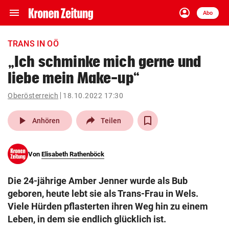
menu
account_circle
Navigation
Anmelden
Abo
close
Schließen
ein-/ausklappen
TRANS IN OÖ
Abonnieren
„Ich schminke mich gerne und
liebe mein Make-up“
account_circle
arrow_right
Anmelden
Oberösterreich
18.10.2022 17:30
pin_drop
arrow_right
Bundesland auswäh
Wien
play_arrow
Anhören
Teilen
bookmark
Merkliste
Von
Elisabeth Rathenböck
Suchbegriff
search
Die 24-jährige Amber Jenner wurde als Bub
eingeben
geboren, heute lebt sie als Trans-Frau in Wels.
Viele Hürden pflasterten ihren Weg hin zu einem
Leben, in dem sie endlich glücklich ist.