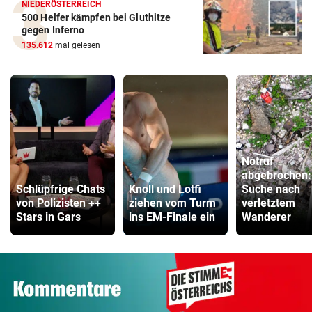
NIEDERÖSTERREICH
500 Helfer kämpfen bei Gluthitze
gegen Inferno
135.612
mal gelesen
Notruf
abgebrochen:
Schlüpfrige Chats
Knoll und Lotfi
Suche nach
von Polizisten ++
ziehen vom Turm
verletztem
Stars in Gars
ins EM-Finale ein
Wanderer