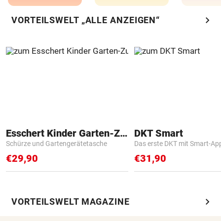
chevron_right
VORTEILSWELT „ALLE ANZEIGEN“
Esschert Kinder Garten-Zubehör
DKT Smart
Schürze und Gartengerätetasche
Das erste DKT mit Smart-Ap
€29,90
€31,90
chevron_right
VORTEILSWELT MAGAZINE