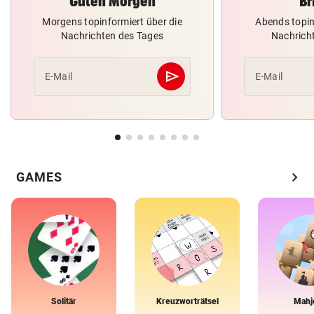
Guten Morgen
Br
Morgens topinformiert über die
Abends topin
Nachrichten des Tages
Nachrich
send
E-Mail
E-Mail
Abschicken
chevron_right
GAMES
Solitär
Kreuzworträtsel
Mahj