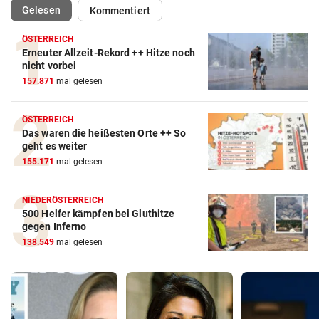
(ausgewählt)
Gelesen
Kommentiert
ÖSTERREICH
Erneuter Allzeit-Rekord ++ Hitze noch
nicht vorbei
157.871
mal gelesen
ÖSTERREICH
Das waren die heißesten Orte ++ So
geht es weiter
155.171
mal gelesen
NIEDERÖSTERREICH
500 Helfer kämpfen bei Gluthitze
gegen Inferno
138.549
mal gelesen