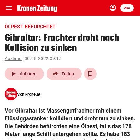
menu
account_circle
Navigation
Anmelden
Abo
close
Schließen
ein-/ausklappen
ÖLPEST BEFÜRCHTET
Abonnieren
Gibraltar: Frachter droht nach
Kollision zu sinken
account_circle
arrow_right
Anmelden
Ausland
30.08.2022 09:17
pin_drop
arrow_right
Bundesland auswäh
Wien
play_arrow
Anhören
Teilen
bookmark
Merkliste
Von
krone.at
Suchbegriff
search
Vor Gibraltar ist Massengutfrachter mit einem
eingeben
Flüssiggastanker kollidiert und droht nun zu sinken.
Die Behörden befürchten eine Ölpest, falls das 178
Meter lange Schiff untergehen sollte. Es habe 183