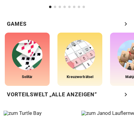
chevron_right
GAMES
Solitär
Kreuzworträtsel
Mahj
chevron_right
VORTEILSWELT „ALLE ANZEIGEN“