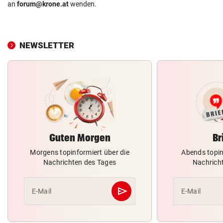
an
forum@krone.at
wenden.
NEWSLETTER
Guten Morgen
Br
Morgens topinformiert über die
Abends topin
Nachrichten des Tages
Nachrich
send
E-Mail
E-Mail
Abschicken