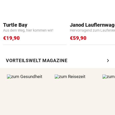
Turtle Bay
Janod Lauflernwa
Aus dem Weg, hier kommen wir!
Hervorragend zum Laufenle
€19,90
€59,90
chevron_right
VORTEILSWELT MAGAZINE