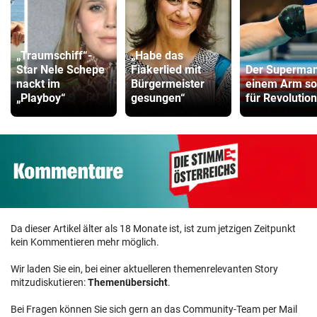
„Traumschiff“-
„Habe das
Star Nele Schepe
Fiakerlied mit
Der Superman
nackt im
Bürgermeister
einem Arm so
„Playboy“
gesungen“
für Revolution
Da dieser Artikel älter als 18 Monate ist, ist zum jetzigen Zeitpunkt
kein Kommentieren mehr möglich.
Wir laden Sie ein, bei einer aktuelleren themenrelevanten Story
mitzudiskutieren:
Themenübersicht
.
Bei Fragen können Sie sich gern an das Community-Team per Mail