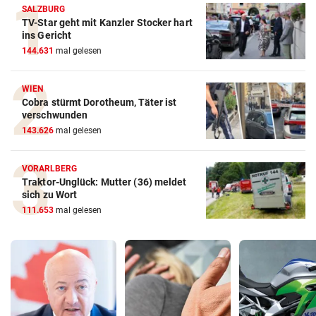
SALZBURG
TV-Star geht mit Kanzler Stocker hart
ins Gericht
144.631
mal gelesen
WIEN
Cobra stürmt Dorotheum, Täter ist
verschwunden
143.626
mal gelesen
VORARLBERG
Traktor-Unglück: Mutter (36) meldet
sich zu Wort
111.653
mal gelesen