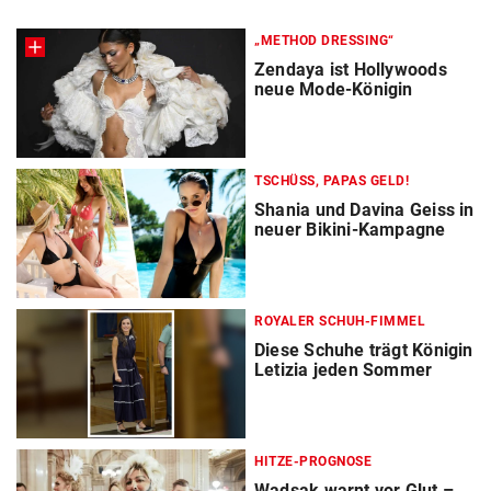
„METHOD DRESSING“
Zendaya ist Hollywoods
neue Mode-Königin
TSCHÜSS, PAPAS GELD!
Shania und Davina Geiss in
neuer Bikini-Kampagne
ROYALER SCHUH-FIMMEL
Diese Schuhe trägt Königin
Letizia jeden Sommer
HITZE-PROGNOSE
Wadsak warnt vor Glut –