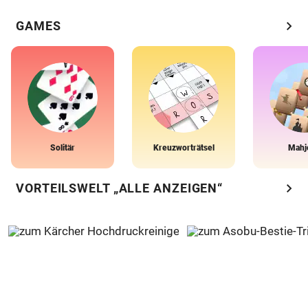
chevron_right
GAMES
Solitär
Kreuzworträtsel
Mahj
chevron_right
VORTEILSWELT „ALLE ANZEIGEN“