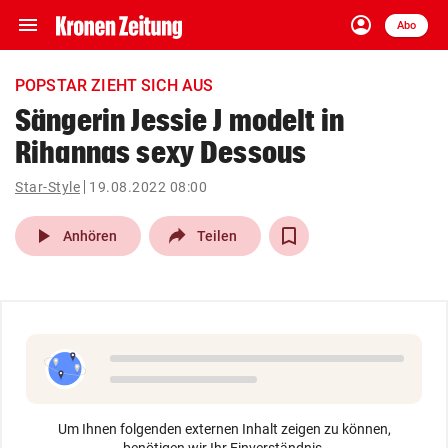
menu
account_circle
Navigation
Anmelden
Abo
close
Schließen
ein-/ausklappen
POPSTAR ZIEHT SICH AUS
Abonnieren
Sängerin Jessie J modelt in
Rihannas sexy Dessous
account_circle
arrow_right
Anmelden
Star-Style
19.08.2022 08:00
pin_drop
arrow_right
Bundesland auswäh
Wien
play_arrow
Anhören
Teilen
bookmark
Merkliste
Suchbegriff
search
eingeben
Um Ihnen folgenden externen Inhalt zeigen zu können,