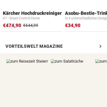
Kärcher Hochdruckreiniger
Asobu-Bestie-Trin
K7 - Smart Control Home
In 3 unterschiedlichen Desig
€474,90
€34,90
€644,99
chevron_right
VORTEILSWELT MAGAZINE