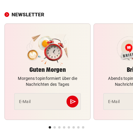
NEWSLETTER
Guten Morgen
Br
Morgens topinformiert über die
Abends topin
Nachrichten des Tages
Nachrich
send
E-Mail
E-Mail
Abschicken