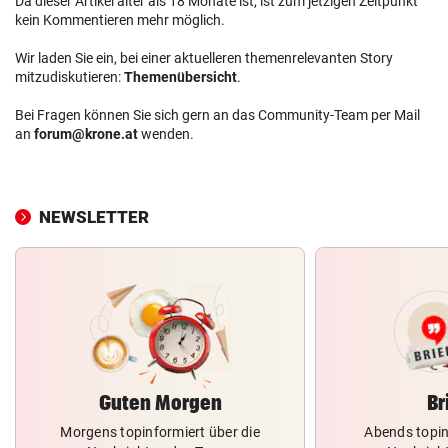
Da dieser Artikel älter als 18 Monate ist, ist zum jetzigen Zeitpunkt
kein Kommentieren mehr möglich.
Wir laden Sie ein, bei einer aktuelleren themenrelevanten Story
mitzudiskutieren:
Themenübersicht
.
Bei Fragen können Sie sich gern an das Community-Team per Mail
an
forum@krone.at
wenden.
NEWSLETTER
Guten Morgen
Br
Morgens topinformiert über die
Abends topin