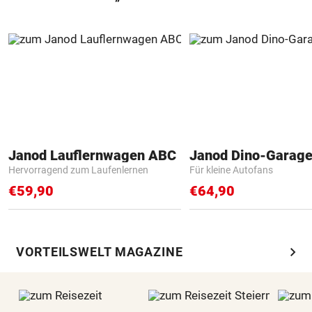
Janod Lauflernwagen ABC
Janod Dino-Garag
Hervorragend zum Laufenlernen
Für kleine Autofans
€59,90
€64,90
chevron_right
VORTEILSWELT MAGAZINE