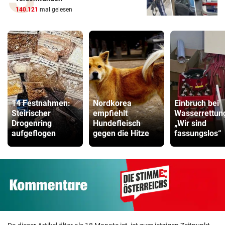
140.121
mal gelesen
14 Festnahmen:
Nordkorea
Einbruch bei
Steirischer
empfiehlt
Wasserrettun
Drogenring
Hundefleisch
„Wir sind
aufgeflogen
gegen die Hitze
fassungslos“