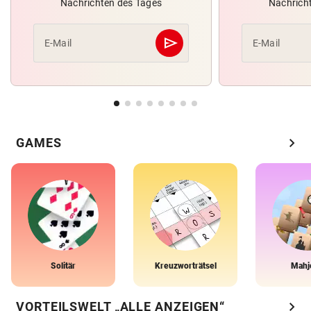
Nachrichten des Tages
Nachrich
send
E-Mail
E-Mail
Abschicken
chevron_right
GAMES
Solitär
Kreuzworträtsel
Mahj
chevron_right
VORTEILSWELT „ALLE ANZEIGEN“