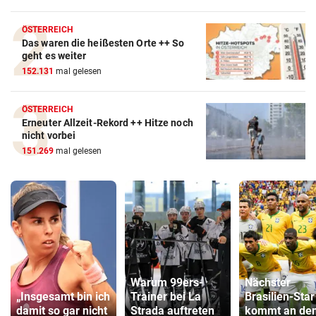
ÖSTERREICH
Das waren die heißesten Orte ++ So
geht es weiter
152.131
mal gelesen
ÖSTERREICH
Erneuter Allzeit-Rekord ++ Hitze noch
nicht vorbei
151.269
mal gelesen
Warum 99ers-
Nächster
„Insgesamt bin ich
Trainer bei La
Brasilien-Star
damit so gar nicht
Strada auftreten
kommt an de