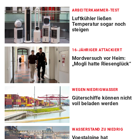
ARBEITERKAMMER-TEST
Luftkühler ließen
Temperatur sogar noch
steigen
16-JÄHRIGER ATTACKIERT
Mordversuch vor Heim:
„Mogli hatte Riesenglück“
WEGEN NIEDRIGWASSER
Güterschiffe können nicht
voll beladen werden
WASSERSTAND ZU NIEDRIG
Voestalpine hat