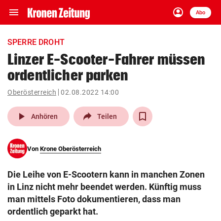
menu
account_circle
Navigation
Anmelden
Abo
close
Schließen
ein-/ausklappen
SPERRE DROHT
Abonnieren
Linzer E-Scooter-Fahrer müssen
ordentlicher parken
account_circle
arrow_right
Anmelden
Oberösterreich
02.08.2022 14:00
pin_drop
arrow_right
Bundesland auswäh
Wien
play_arrow
Anhören
Teilen
bookmark
Merkliste
Von
Krone Oberösterreich
Suchbegriff
search
Die Leihe von E-Scootern kann in manchen Zonen
eingeben
in Linz nicht mehr beendet werden. Künftig muss
man mittels Foto dokumentieren, dass man
ordentlich geparkt hat.