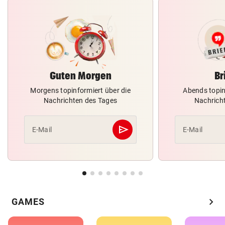
Guten Morgen
Br
Morgens topinformiert über die
Abends topin
Nachrichten des Tages
Nachrich
send
E-Mail
E-Mail
Abschicken
chevron_right
GAMES