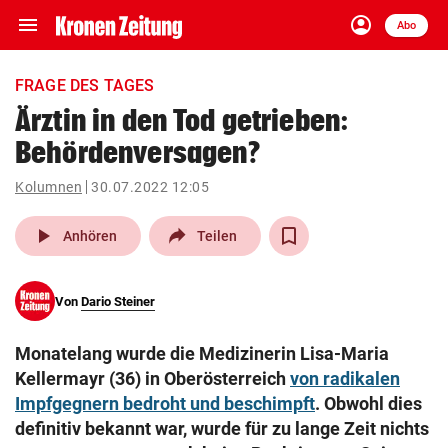
menu
account_circle
Navigation
Anmelden
Abo
close
Schließen
ein-/ausklappen
FRAGE DES TAGES
Abonnieren
Ärztin in den Tod getrieben:
Behördenversagen?
account_circle
arrow_right
Anmelden
Kolumnen
30.07.2022 12:05
pin_drop
arrow_right
Bundesland auswäh
Wien
play_arrow
Anhören
Teilen
bookmark
Merkliste
Von
Dario Steiner
Suchbegriff
search
Monatelang wurde die Medizinerin Lisa-Maria
eingeben
Kellermayr (36) in Oberösterreich
von radikalen
Impfgegnern bedroht und beschimpft
. Obwohl dies
definitiv bekannt war, wurde für zu lange Zeit nichts