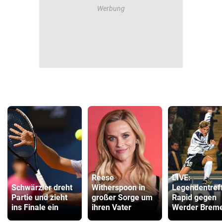
Reese
LIVE:
Schwärzler dreht
Witherspoon in
Legendentref
Partie und zieht
großer Sorge um
Rapid gegen
ins Finale ein
ihren Vater
Werder Brem