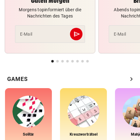
Guten Morgen
Br
Morgens topinformiert über die
Abends topin
Nachrichten des Tages
Nachrich
send
E-Mail
E-Mail
Abschicken
chevron_right
GAMES
Solitär
Kreuzworträtsel
Mahj