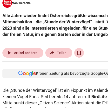
Von
Tierecke
© Krone Multimedia GmbH & Co KG 2026
Muthgasse 2, 1190 Wien
Alle Jahre wieder findet Österreichs größte wissensch
Mitmachaktion - die „Stunde der Wintervögel“ - statt. 
2023 sind alle Interessierten eingeladen, für eine Stun
der freien Natur, im eigenen Garten oder in der Umgeb
play_arrow
Artikel anhören
Teilen
Kronen Zeitung als bevorzugte Google-Q
Die „Stunde der Wintervögel“ ist ein Fixpunkt im Kalend
kleinen Vogel-Fans. Seit bereits 14 Jahren ruft
BirdLife
Mittelpunkt dieser „Citizen Science“ Aktion steht die E