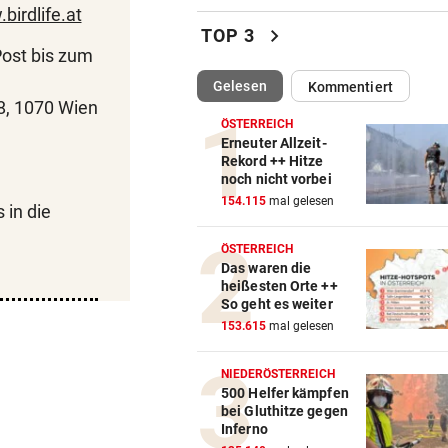
birdlife.at
Weißhaidinger kann an
chevron_right
TOP 3
Leichtathletik-EM teilnehme
Post bis zum
(ausgewählt)
Gelesen
Kommentiert
11-JÄHRIGE MISSBRAUCHT
vor 
8, 1070 Wien
Vater lockte Vergewaltiger a
ÖSTERREICH
TikTok in Falle
Erneuter Allzeit-
Rekord ++ Hitze
noch nicht vorbei
DISKUTIEREN SIE MIT!
vor 
154.115
mal gelesen
Wasserknappheit: Sparen Si
 in die
schon?
ÖSTERREICH
Das waren die
EINE INTERNE LÖSUNG
vor 
heißesten Orte ++
Pioneers Vorarlberg kennen 
So geht es weiter
neuen Headcoach
153.615
mal gelesen
RAUS AUS KOMFORTZONE
vor 
NIEDERÖSTERREICH
„Der nächste Schritt“:
500 Helfer kämpfen
bei Gluthitze gegen
Olympiasieger „geht fremd“
Inferno