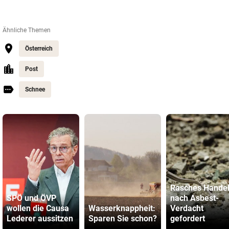
Ähnliche Themen
Österreich
Post
Schnee
Rasches Hande
SPÖ und ÖVP
nach Asbest-
wollen die Causa
Wasserknappheit:
Verdacht
Lederer aussitzen
Sparen Sie schon?
gefordert