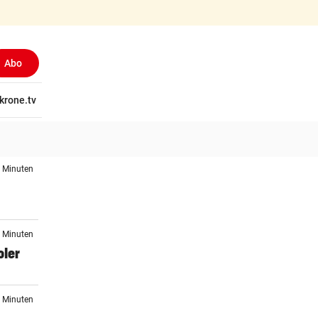
Abo
tschaft
krone.tv
Wissen
Gericht
Kolumnen
Freizeit
Reise
Ti
0 Minuten
8 Minuten
oler
0 Minuten