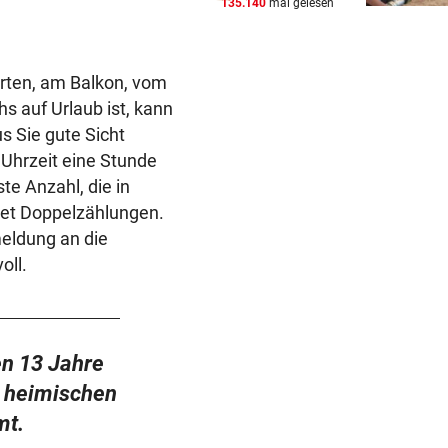
135.140
mal gelesen
FREIHEIT IN KASACHSTAN
vor 
Geschenk Putins: Tigerdam
sprintet in Freiheit
arten, am Balkon, vom
VON HINTEN GEPACKT
vor 
s auf Urlaub ist, kann
25-jähriger Mann in Park ge
s Sie gute Sicht
und ausgeraubt
Uhrzeit eine Stunde
te Anzahl, die in
MUSKEL-COMEBACK
vor 
det Doppelzählungen.
Russell Crowe: 25 Kilo
meldung an die
Übergewicht wegtrainiert!
oll.
en 13 Jahre
n heimischen
mt.