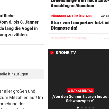
Lebenslange Haft nach Auto
Anschlag in München
aftliche
RÜCKSCHLAG FÜR ÖSV-ASS
vor 4
Vom 6. bis 8. Jänner
Sturz von Lamparter: Jetzt is
Diagnose da!
de lang die Vögel in
ung zu zählen.
IN BACHBETT GEFANGEN
vor ein
Notruf abgebrochen: Suche 
verletztem Wanderer
KRONE.TV
ABREISE AUS SAALFELDEN
vor ein
RB-Star verabschiedet sich:
Rekorddeal steht bevor
uelle hinzufügen
EIN STÜRMER FEHLT
vor ein
Was die Austria heute in
er aller großen und
WELTKATZENTAG
Rumänien erwartet
„Von den Schnurrhaaren bis zur
zum Mitzählen auf! Im
Schwanzspitze“
rforschung der
EIN KLUB MACHT ERNST
vor ein