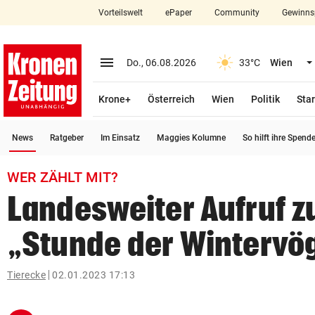
Vorteilswelt
ePaper
Community
Gewinns
close
Schließen
menu
Menü aufklappen
Do., 06.08.2026
33°C
Wien
Abonnieren
Krone+
Österreich
Wien
Politik
Star
account_circle
arrow_right
Anmelden
(ausgewählt)
News
Ratgeber
Im Einsatz
Maggies Kolumne
So hilft ihre Spend
pin_drop
arrow_right
Bundesland auswäh
Wien
WER ZÄHLT MIT?
bookmark
Merkliste
Landesweiter Aufruf z
„Stunde der Wintervö
Suchbegriff
search
eingeben
Tierecke
02.01.2023 17:13