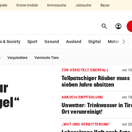
piele
Krone mobile
Immosuche
Jobsuche
Bazar
search
account_circle
Menü aufklappen
Suchen
s & Society
Sport
Gesund
Ausland
Digital
Motor
Wir
e
Vergabetiere
Vermisste Tiere
len
TÜR VEREITELT ÜBERFALL
vor 1
Tollpatschiger Räuber muss
ur
sieben Jahre absitzen
gel“
ABKOCH-EMPFEHLUNG
vor 1
Unwetter: Trinkwasser in Tir
Ort verunreinigt!
„WUT UND VERBITTERUNG“
vor 2