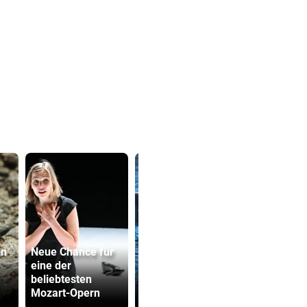
ln
Neue Chance für
Bub (4) trieb
„Der nächs
eine der
regungslos im
Schritt“:
beliebtesten
Wasser –
Olympiasie
Mozart-Opern
reanimiert!
„geht frem