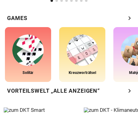
chevron_right
GAMES
Solitär
Kreuzworträtsel
Mahj
chevron_right
VORTEILSWELT „ALLE ANZEIGEN“