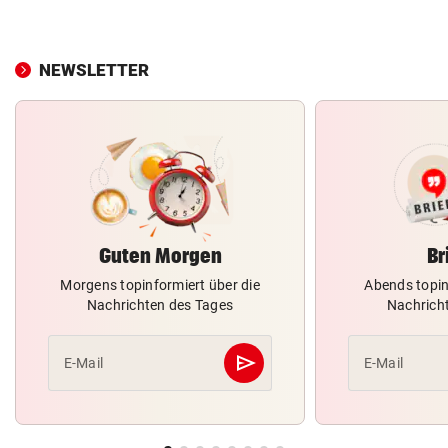
NEWSLETTER
Guten Morgen
Br
Morgens topinformiert über die
Abends topin
Nachrichten des Tages
Nachrich
send
E-Mail
E-Mail
Abschicken