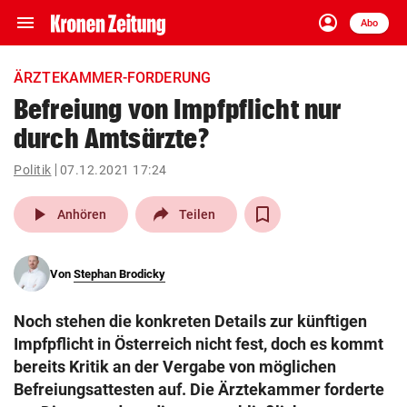
menu
account_circle
Navigation
Anmelden
Abo
close
Schließen
ein-/ausklappen
ÄRZTEKAMMER-FORDERUNG
Abonnieren
Befreiung von Impfpflicht nur
durch Amtsärzte?
account_circle
arrow_right
Anmelden
Politik
07.12.2021 17:24
pin_drop
arrow_right
Bundesland auswäh
Wien
play_arrow
Anhören
Teilen
bookmark
Merkliste
Von
Stephan Brodicky
Suchbegriff
search
Noch stehen die konkreten Details zur künftigen
eingeben
Impfpflicht in Österreich nicht fest, doch es kommt
bereits Kritik an der Vergabe von möglichen
Befreiungsattesten auf. Die Ärztekammer forderte