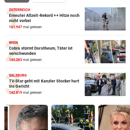
ÖSTERREICH
Erneuter Allzeit-Rekord ++ Hitze noch
nicht vorbei
161.947
mal gelesen
WIEN
Cobra stürmt Dorotheum, Täter ist
verschwunden
143.263
mal gelesen
SALZBURG
TV-Star geht mit Kanzler Stocker hart
ins Gericht
142.819
mal gelesen