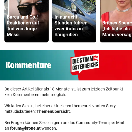
Barca und Co.!
In nur acht
Reaktionen auf
Stunden fuhren
Britney Spear
Tod von Jorge
zwei Autos in
„Ich habe als
Messi
Baugruben
Mama versag
Da dieser Artikel älter als 18 Monate ist, ist zum jetzigen Zeitpunkt
kein Kommentieren mehr möglich.
Wir laden Sie ein, bei einer aktuelleren themenrelevanten Story
mitzudiskutieren:
Themenübersicht
.
Bei Fragen können Sie sich gern an das Community-Team per Mail
an
forum@krone.at
wenden.