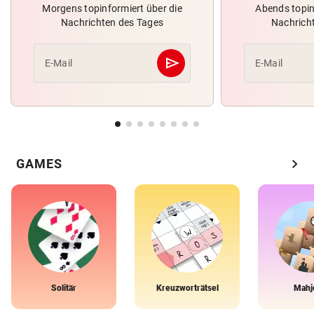
Morgens topinformiert über die
Abends topin
Nachrichten des Tages
Nachrich
send
E-Mail
E-Mail
Abschicken
chevron_right
GAMES
Solitär
Kreuzworträtsel
Mahj