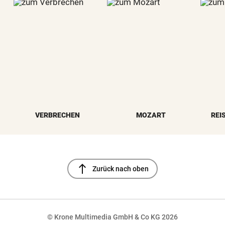
VERBRECHEN
MOZART
REI
north
Zurück nach oben
© Krone Multimedia GmbH & Co KG 2026