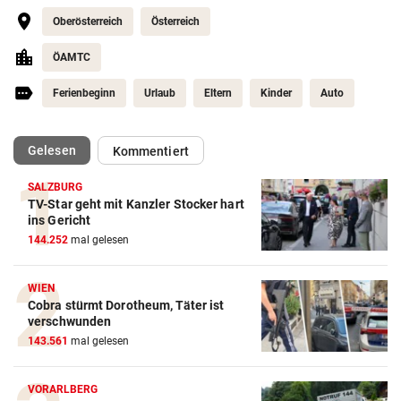
Oberösterreich
Österreich
ÖAMTC
Ferienbeginn
Urlaub
Eltern
Kinder
Auto
(ausgewählt)
Gelesen
Kommentiert
SALZBURG
TV-Star geht mit Kanzler Stocker hart
ins Gericht
144.252
mal gelesen
WIEN
Cobra stürmt Dorotheum, Täter ist
verschwunden
143.561
mal gelesen
VORARLBERG