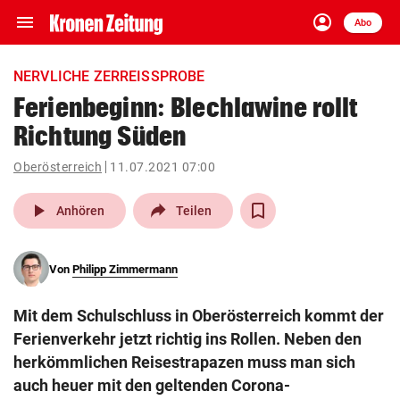
menu
account_circle
Navigation
Anmelden
Abo
close
Schließen
ein-/ausklappen
NERVLICHE ZERREISSPROBE
Abonnieren
Ferienbeginn: Blechlawine rollt
Richtung Süden
account_circle
arrow_right
Anmelden
Oberösterreich
11.07.2021 07:00
pin_drop
arrow_right
Bundesland auswäh
Wien
play_arrow
Anhören
Teilen
bookmark
Merkliste
Von
Philipp Zimmermann
Suchbegriff
search
Mit dem Schulschluss in Oberösterreich kommt der
eingeben
Ferienverkehr jetzt richtig ins Rollen. Neben den
herkömmlichen Reisestrapazen muss man sich
auch heuer mit den geltenden Corona-