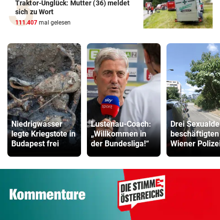
Traktor-Unglück: Mutter (36) meldet
sich zu Wort
111.407
mal gelesen
Niedrigwasser
Lustenau-Coach:
Drei Sexualde
legte Kriegstote in
„Willkommen in
beschäftigten
Budapest frei
der Bundesliga!“
Wiener Polize