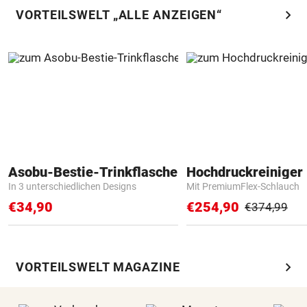
chevron_right
VORTEILSWELT „ALLE ANZEIGEN“
Asobu-Bestie-Trinkflasche
Hochdruckreiniger 
In 3 unterschiedlichen Designs
Mit PremiumFlex-Schlauch
€34,90
€254,90
€374,99
chevron_right
VORTEILSWELT MAGAZINE