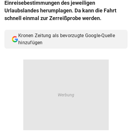
Einreisebestimmungen des jeweiligen
© Krone Multimedia GmbH & Co KG 2026
Urlaubslandes herumplagen. Da kann die Fahrt
Muthgasse 2, 1190 Wien
schnell einmal zur Zerreißprobe werden.
Kronen Zeitung als bevorzugte Google-Quelle
hinzufügen