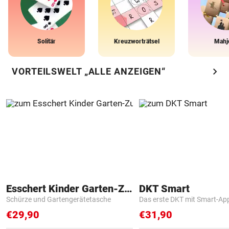
Solitär
Kreuzworträtsel
Mahj
chevron_right
VORTEILSWELT „ALLE ANZEIGEN“
Esschert Kinder Garten-Zubehör
DKT Smart
Schürze und Gartengerätetasche
Das erste DKT mit Smart-Ap
€29,90
€31,90