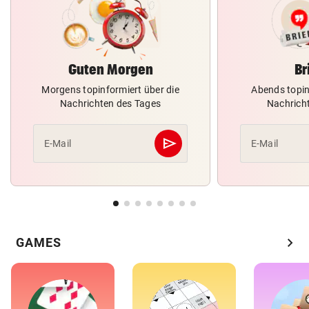
Guten Morgen
Br
Morgens topinformiert über die
Abends topin
Nachrichten des Tages
Nachrich
send
E-Mail
E-Mail
Abschicken
chevron_right
GAMES