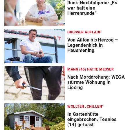
Ruck-Nachfolgerin: „Es
war halt eine
Herrenrunde“
GROSSER AUFLAUF
Von Ailton bis Herzog –
Legendenkick in
Hausmening
MANN (45) HATTE MESSER
Nach Morddrohung: WEGA
stürmte Wohnung in
Liesing
WOLLTEN „CHILLEN“
In Gartenhütte
eingebrochen: Teenies
(14) gefasst