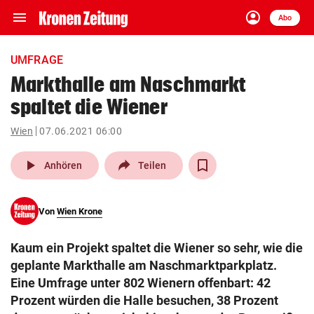
menu
account_circle
Navigation
Anmelden
Abo
close
Schließen
ein-/ausklappen
UMFRAGE
Abonnieren
Markthalle am Naschmarkt
spaltet die Wiener
account_circle
arrow_right
Anmelden
Wien
07.06.2021 06:00
pin_drop
arrow_right
Bundesland auswäh
Wien
play_arrow
Anhören
Teilen
bookmark
Merkliste
Von
Wien Krone
Suchbegriff
search
Kaum ein Projekt spaltet die Wiener so sehr, wie die
eingeben
geplante Markthalle am Naschmarktparkplatz.
Eine Umfrage unter 802 Wienern offenbart: 42
Prozent würden die Halle besuchen, 38 Prozent