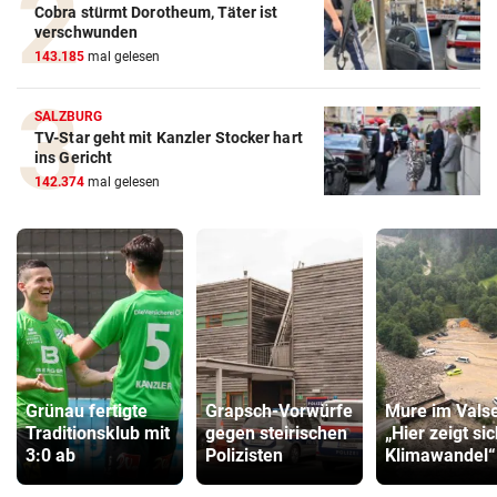
Cobra stürmt Dorotheum, Täter ist
verschwunden
143.185
mal gelesen
SALZBURG
TV-Star geht mit Kanzler Stocker hart
ins Gericht
142.374
mal gelesen
Grünau fertigte
Grapsch-Vorwürfe
Mure im Valse
Traditionsklub mit
gegen steirischen
„Hier zeigt si
3:0 ab
Polizisten
Klimawandel“