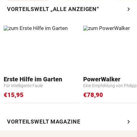
chevron_right
VORTEILSWELT „ALLE ANZEIGEN“
Erste Hilfe im Garten
PowerWalker
Für intelligente Faule
Eine Empfehlung von Philip
€15,95
€78,90
chevron_right
VORTEILSWELT MAGAZINE