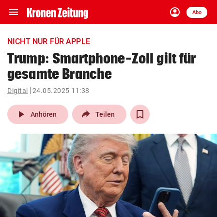
menu
account_circle
Navigation
Anmelden
Abo
close
Schließen
ein-/ausklappen
NICHT NUR FÜR APPLE
Abonnieren
Trump: Smartphone-Zoll gilt für
gesamte Branche
account_circle
arrow_right
Anmelden
Digital
24.05.2025 11:38
pin_drop
arrow_right
Bundesland auswäh
Wien
play_arrow
Anhören
Teilen
bookmark
Merkliste
Suchbegriff
search
eingeben