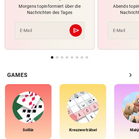
Morgens topinformiert über die
Abends topin
Nachrichten des Tages
Nachrich
send
E-Mail
E-Mail
Abschicken
chevron_right
GAMES
Solitär
Kreuzworträtsel
Mahj