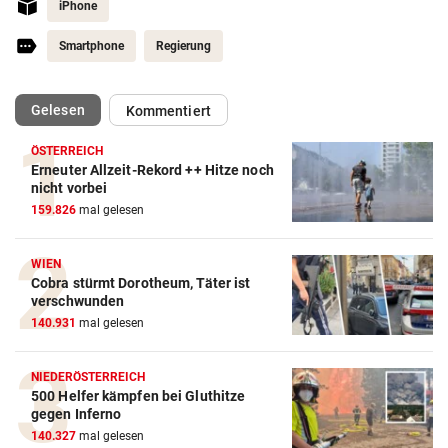
iPhone
Smartphone
Regierung
(ausgewählt)
Gelesen
Kommentiert
ÖSTERREICH
Erneuter Allzeit-Rekord ++ Hitze noch
nicht vorbei
159.826
mal gelesen
WIEN
Cobra stürmt Dorotheum, Täter ist
verschwunden
140.931
mal gelesen
NIEDERÖSTERREICH
500 Helfer kämpfen bei Gluthitze
Amazon-Kindle Vergleich
gegen Inferno
140.327
mal gelesen
ZUM VERGLEICH