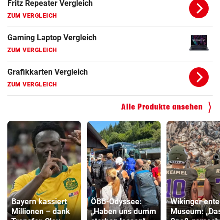
Fritz Repeater Vergleich
ZUM VERGLEICH
Gaming Laptop Vergleich
ZUM VERGLEICH
Grafikkarten Vergleich
ZUM VERGLEICH
Alle Produkte ansehen
Bayern kassiert
ÖBB-Odyssee:
Wikinger ente
Millionen – dank
„Haben uns dumm
Museum: „Das