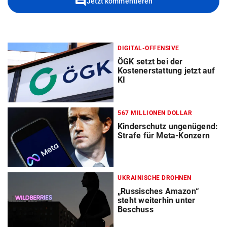
comment
Jetzt kommentieren
DIGITAL-OFFENSIVE
ÖGK setzt bei der
Kostenerstattung jetzt auf
KI
567 MILLIONEN DOLLAR
Kinderschutz ungenügend:
Strafe für Meta-Konzern
UKRAINISCHE DROHNEN
„Russisches Amazon“
steht weiterhin unter
Beschuss