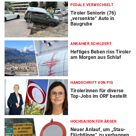
PEDALE VERWECHSELT
Tiroler Seniorin (76)
„versenkte“ Auto in
Baugrube
ANRAINER SCHILDERT
Heftiges Beben riss Tiroler
am Morgen aus Schlaf
HANDSCHRIFT VON PIG
Tirolerinnen für diverse
Top-Jobs im ORF bestellt
HOCHSAISON FÜR ÄRGER
Neuer Anlauf, um „Stau-
Flüchtlinge“ zu verbannen