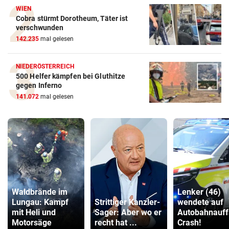
WIEN
Cobra stürmt Dorotheum, Täter ist
verschwunden
142.235
mal gelesen
NIEDERÖSTERREICH
500 Helfer kämpfen bei Gluthitze
gegen Inferno
141.072
mal gelesen
Waldbrände im
Lenker (46)
Lungau: Kampf
Strittiger Kanzler-
wendete auf
mit Heli und
Sager: Aber wo er
Autobahnauff
Motorsäge
recht hat ...
Crash!