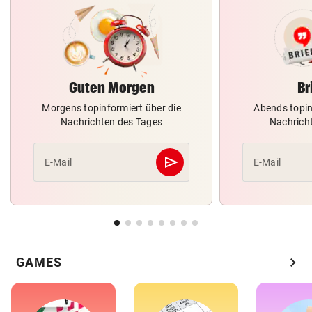
Guten Morgen
Br
Morgens topinformiert über die
Abends topin
Nachrichten des Tages
Nachrich
send
E-Mail
E-Mail
Abschicken
chevron_right
GAMES