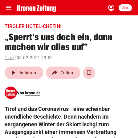
menu
account_circle
Navigation
Anmelden
Abo
close
Schließen
ein-/ausklappen
TIROLER HOTEL-CHEFIN:
Abonnieren
„Sperrt‘s uns doch ein, dann
machen wir alles auf“
account_circle
arrow_right
Anmelden
Tirol
05.02.2021 21:52
pin_drop
arrow_right
Bundesland auswäh
Wien
play_arrow
Anhören
Teilen
bookmark
Merkliste
Von
krone.at
Suchbegriff
search
Tirol und das Coronavirus - eine scheinbar
eingeben
unendliche Geschichte. Denn nachdem im
vergangenen Winter der Skiort Ischgl zum
Ausgangspunkt einer immensen Verbreitung