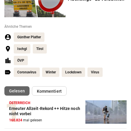
Ähnliche Themen
Günther Platter
Ischgl
Tirol
ÖVP
Coronavirus
Winter
Lockdown
Virus
(ausgewählt)
Gelesen
Kommentiert
ÖSTERREICH
Erneuter Allzeit-Rekord ++ Hitze noch
nicht vorbei
160.824
mal gelesen