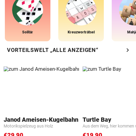
Solitär
Kreuzworträtsel
Mahj
chevron_right
VORTEILSWELT „ALLE ANZEIGEN“
Janod Ameisen-Kugelbahn
Turtle Bay
Motorikspielzeug aus Holz
Aus dem Weg, hier kommen w
€29,90
€19,90