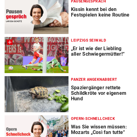
PAUSENGESPRÄCH
Kissin kennt bei den
Festspielen keine Routine
LEIPZIGS SEIWALD
„Er ist wie der Liebling
aller Schwiegermütter!“
PANZER ANGEKNABBERT
Spaziergänger rettete
Schildkröte vor eigenem
Hund
OPERN-SCHNELLCHECK
Was Sie wissen müssen:
Mozarts „Così fan tutte“