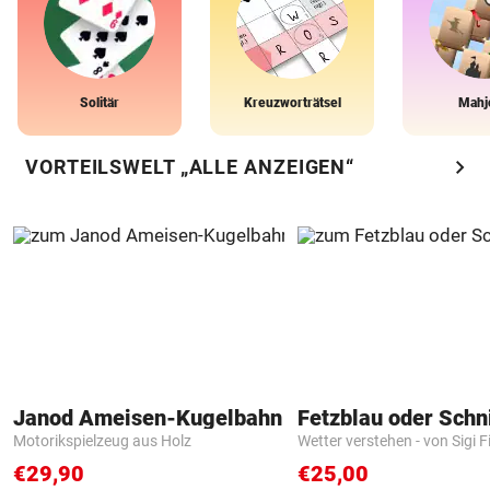
Solitär
Kreuzworträtsel
Mahj
chevron_right
VORTEILSWELT „ALLE ANZEIGEN“
Janod Ameisen-Kugelbahn
Fetzblau oder Schn
Motorikspielzeug aus Holz
Wetter verstehen - von Sigi F
€29,90
€25,00