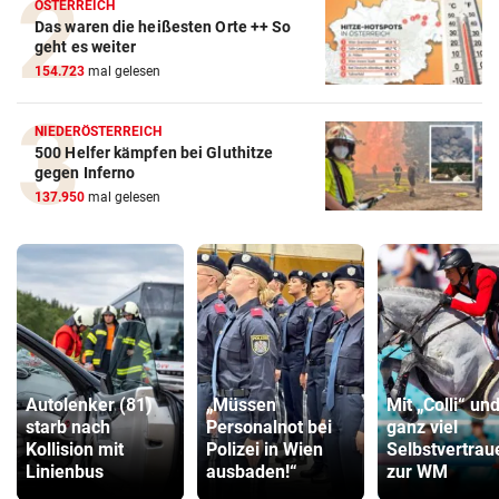
ÖSTERREICH
Das waren die heißesten Orte ++ So
geht es weiter
154.723
mal gelesen
NIEDERÖSTERREICH
500 Helfer kämpfen bei Gluthitze
gegen Inferno
137.950
mal gelesen
Autolenker (81)
„Müssen
Mit „Colli“ un
starb nach
Personalnot bei
ganz viel
Kollision mit
Polizei in Wien
Selbstvertrau
Linienbus
ausbaden!“
zur WM