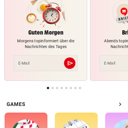
Guten Morgen
Br
Morgens topinformiert über die
Abends topin
Nachrichten des Tages
Nachrich
send
E-Mail
E-Mail
Abschicken
chevron_right
GAMES