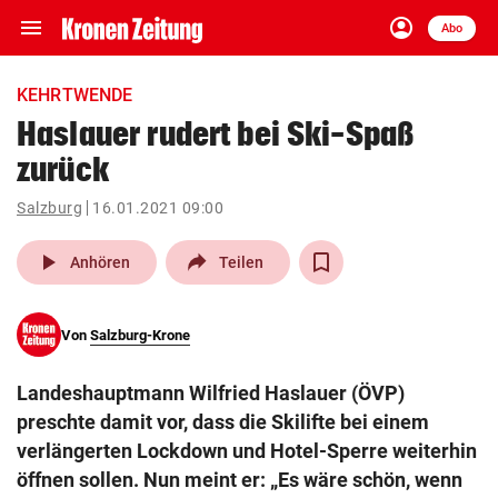
menu
account_circle
Navigation
Anmelden
Abo
close
Schließen
ein-/ausklappen
KEHRTWENDE
Abonnieren
Haslauer rudert bei Ski-Spaß
zurück
account_circle
arrow_right
Anmelden
Salzburg
16.01.2021 09:00
pin_drop
arrow_right
Bundesland auswäh
Wien
play_arrow
Anhören
Teilen
bookmark
Merkliste
Von
Salzburg-Krone
Suchbegriff
search
Landeshauptmann Wilfried Haslauer (ÖVP)
eingeben
preschte damit vor, dass die Skilifte bei einem
verlängerten Lockdown und Hotel-Sperre weiterhin
öffnen sollen. Nun meint er: „Es wäre schön, wenn