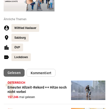
Ähnliche Themen
Wilfried Haslauer
Salzburg
ÖVP
Lockdown
(ausgewählt)
Gelesen
Kommentiert
ÖSTERREICH
Erneuter Allzeit-Rekord ++ Hitze noch
nicht vorbei
157.246
mal gelesen