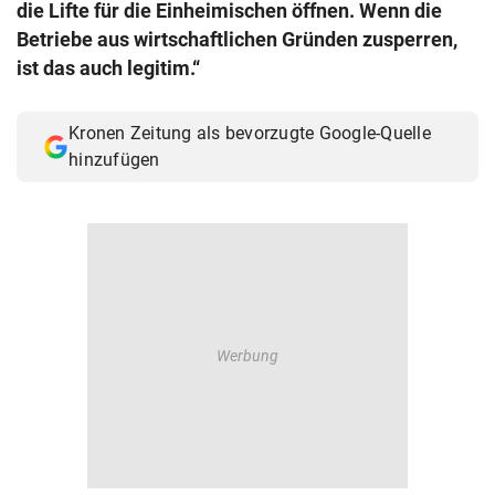
die Lifte für die Einheimischen öffnen. Wenn die
© Krone Multimedia GmbH & Co KG 2026
Betriebe aus wirtschaftlichen Gründen zusperren,
Muthgasse 2, 1190 Wien
ist das auch legitim.“
Kronen Zeitung als bevorzugte Google-Quelle
hinzufügen