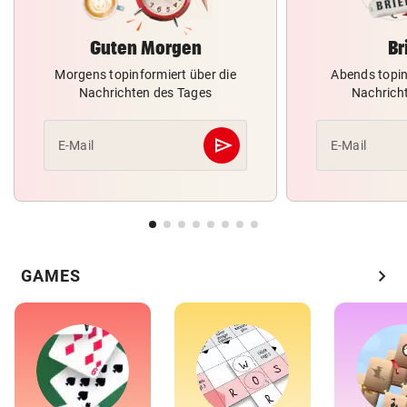
Guten Morgen
Br
Morgens topinformiert über die
Abends topin
Nachrichten des Tages
Nachrich
send
E-Mail
E-Mail
Abschicken
chevron_right
GAMES