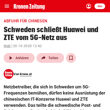
menu
account_circle
Navigation
Anmelden
Abo
close
Schließen
ein-/ausklappen
ABFUHR FÜR CHINESEN
Abonnieren
Schweden schließt Huawei und
ZTE vom 5G-Netz aus
account_circle
arrow_right
Anmelden
Web
20.10.2020 12:42
pin_drop
arrow_right
Bundesland auswäh
Wien
play_arrow
Anhören
Teilen
bookmark
Merkliste
Von
krone.at
Suchbegriff
search
Netzbetreiber, die sich in Schweden um 5G-
eingeben
Frequenzen bemühen, dürfen keine Ausrüstung der
chinesischen IT-Konzerne Huawei und ZTE
verwenden. Das teilte die schwedische Post- und