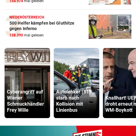
154.974
mal gelesen
NIEDERÖSTERREICH
500 Helfer kämpfen bei Gluthitze
gegen Inferno
138.390
mal gelesen
Cyberangriff auf
Autolenker (81)
Wiener
starb nach
Knallhart! UE
Schmuckhändler
Kollision mit
droht erneut 
Frey Wille
Linienbus
WM-Boykott