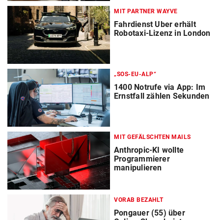
MIT PARTNER WAYVE
Fahrdienst Uber erhält
Robotaxi-Lizenz in London
„SOS-EU-ALP“
1400 Notrufe via App: Im
Ernstfall zählen Sekunden
MIT GEFÄLSCHTEN MAILS
Anthropic-KI wollte
Programmierer
manipulieren
VORAB BEZAHLT
Pongauer (55) über