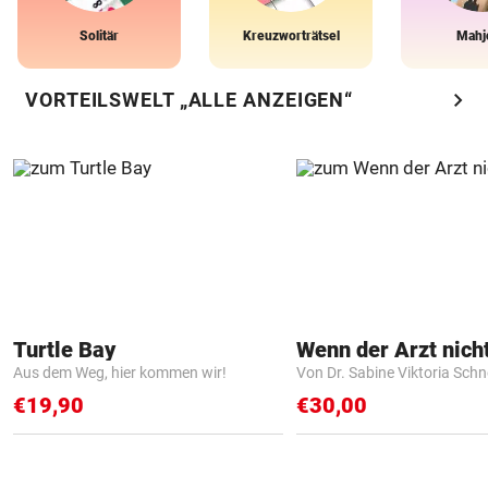
Solitär
Kreuzworträtsel
Mahj
chevron_right
VORTEILSWELT „ALLE ANZEIGEN“
Turtle Bay
Aus dem Weg, hier kommen wir!
Von Dr. Sabine Viktoria Schn
€19,90
€30,00